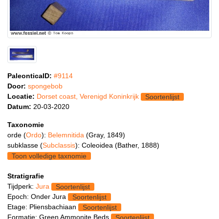
PaleonticaID:
#9114
Door:
spongebob
Locatie:
Dorset coast, Verenigd Koninkrijk
Soortenlijst
Datum:
20-03-2020
Taxonomie
orde (
Ordo
):
Belemnitida
(Gray, 1849)
subklasse (
Subclassis
): Coleoidea (Bather, 1888)
Toon volledige taxnomie
Stratigrafie
Tijdperk:
Jura
Soortenlijst
Epoch: Onder Jura
Soortenlijst
Etage: Pliensbachiaan
Soortenlijst
Formatie: Green Ammonite Beds
Soortenlijst