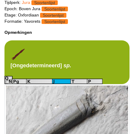
Tijdperk:
Jura
Soortenlijst
Epoch: Boven Jura
Soortenlijst
Etage: Oxfordiaan
Soortenlijst
Formatie: Yavorets
Soortenlijst
Opmerkingen
[Ongedetermineerd]
sp.