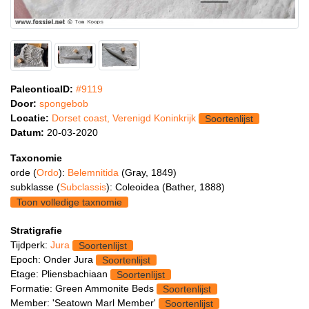
PaleonticaID:
#9119
Door:
spongebob
Locatie:
Dorset coast, Verenigd Koninkrijk
Soortenlijst
Datum:
20-03-2020
Taxonomie
orde (
Ordo
):
Belemnitida
(Gray, 1849)
subklasse (
Subclassis
): Coleoidea (Bather, 1888)
Toon volledige taxnomie
Stratigrafie
Tijdperk:
Jura
Soortenlijst
Epoch: Onder Jura
Soortenlijst
Etage: Pliensbachiaan
Soortenlijst
Formatie: Green Ammonite Beds
Soortenlijst
Member: 'Seatown Marl Member'
Soortenlijst