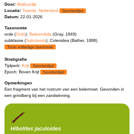
Door:
Mattuurlijk
Locatie:
Twente, Nederland
Soortenlijst
Datum:
22-01-2026
Taxonomie
orde (
Ordo
):
Belemnitida
(Gray, 1849)
subklasse (
Subclassis
): Coleoidea (Bather, 1888)
Toon volledige taxnomie
Stratigrafie
Tijdperk:
Krijt
Soortenlijst
Epoch: Boven Krijt
Soortenlijst
Opmerkingen
Een fragment van het rostrum van een belemniet. Gevonden in
een grindberg bij een zandwinning.
Hibolites
jaculoides