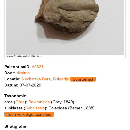
PaleonticaID:
#9321
Door:
dimitris
Locatie:
Nechinska Bara, Bulgarije
Soortenlijst
Datum:
07-07-2020
Taxonomie
orde (
Ordo
):
Belemnitida
(Gray, 1849)
subklasse (
Subclassis
): Coleoidea (Bather, 1888)
Toon volledige taxnomie
Stratigrafie