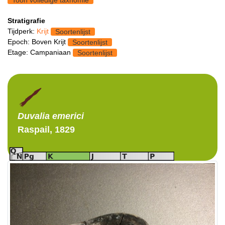
Toon volledige taxnomie
Stratigrafie
Tijdperk:
Krijt
Soortenlijst
Epoch: Boven Krijt
Soortenlijst
Etage: Campaniaan
Soortenlijst
Duvalia
emerici
Raspail, 1829