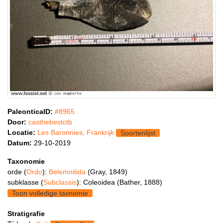
PaleonticaID:
#8965
Door:
casthebestctb
Locatie:
Les Baronnies, Frankrijk
Soortenlijst
Datum:
29-10-2019
Taxonomie
orde (
Ordo
):
Belemnitida
(Gray, 1849)
subklasse (
Subclassis
): Coleoidea (Bather, 1888)
Toon volledige taxnomie
Stratigrafie