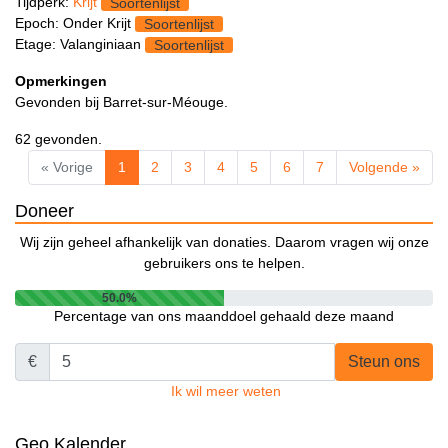
Tijdperk:
Krijt
Soortenlijst
Epoch: Onder Krijt
Soortenlijst
Etage: Valanginiaan
Soortenlijst
Opmerkingen
Gevonden bij Barret-sur-Méouge.
62 gevonden.
« Vorige
1
2
3
4
5
6
7
Volgende »
Doneer
Wij zijn geheel afhankelijk van donaties. Daarom vragen wij onze
gebruikers ons te helpen.
50.0%
Percentage van ons maanddoel gehaald deze maand
€
Steun ons
Ik wil meer weten
Geo Kalender