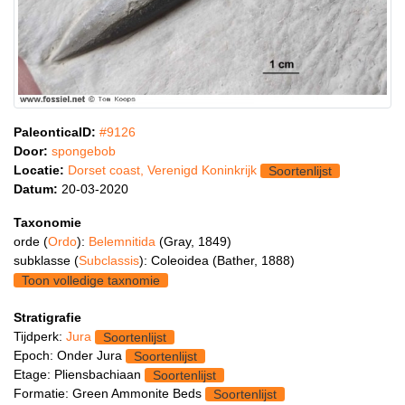
PaleonticaID:
#9126
Door:
spongebob
Locatie:
Dorset coast, Verenigd Koninkrijk
Soortenlijst
Datum:
20-03-2020
Taxonomie
orde (
Ordo
):
Belemnitida
(Gray, 1849)
subklasse (
Subclassis
): Coleoidea (Bather, 1888)
Toon volledige taxnomie
Stratigrafie
Tijdperk:
Jura
Soortenlijst
Epoch: Onder Jura
Soortenlijst
Etage: Pliensbachiaan
Soortenlijst
Formatie: Green Ammonite Beds
Soortenlijst