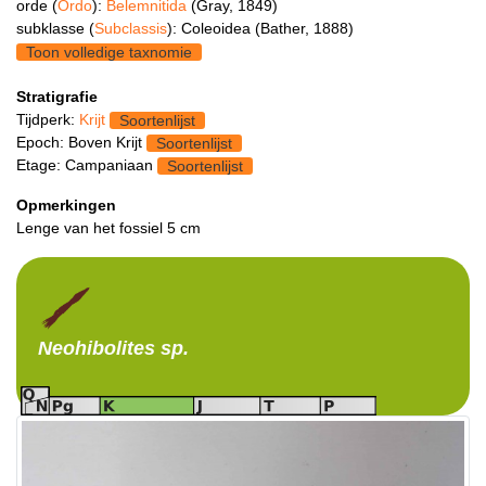
orde (
Ordo
):
Belemnitida
(Gray, 1849)
subklasse (
Subclassis
): Coleoidea (Bather, 1888)
Toon volledige taxnomie
Stratigrafie
Tijdperk:
Krijt
Soortenlijst
Epoch: Boven Krijt
Soortenlijst
Etage: Campaniaan
Soortenlijst
Opmerkingen
Lenge van het fossiel 5 cm
Neohibolites
sp.