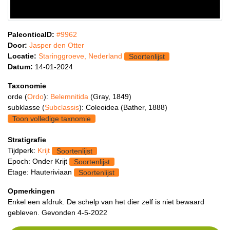
PaleonticaID:
#9962
Door:
Jasper den Otter
Locatie:
Staringgroeve, Nederland
Soortenlijst
Datum:
14-01-2024
Taxonomie
orde (
Ordo
):
Belemnitida
(Gray, 1849)
subklasse (
Subclassis
): Coleoidea (Bather, 1888)
Toon volledige taxnomie
Stratigrafie
Tijdperk:
Krijt
Soortenlijst
Epoch: Onder Krijt
Soortenlijst
Etage: Hauteriviaan
Soortenlijst
Opmerkingen
Enkel een afdruk. De schelp van het dier zelf is niet bewaard
gebleven. Gevonden 4-5-2022