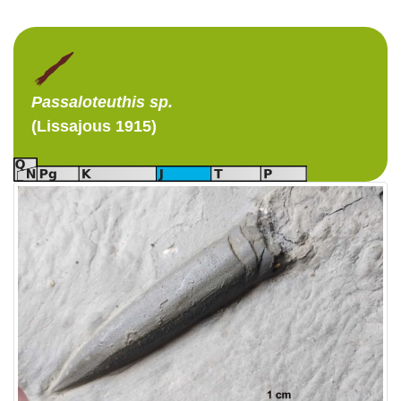
Passaloteuthis
sp.
(Lissajous 1915)