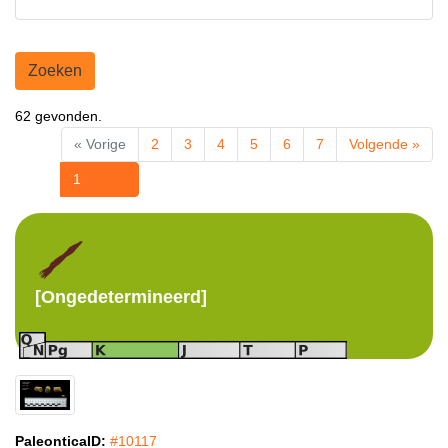
Zoeken
62 gevonden.
« Vorige
2
3
4
5
6
7
Volgende »
1
[Ongedetermineerd]
PaleonticaID:
#10117