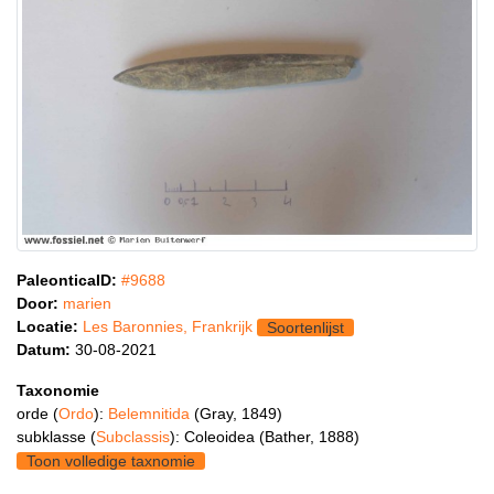
PaleonticaID:
#9688
Door:
marien
Locatie:
Les Baronnies, Frankrijk
Soortenlijst
Datum:
30-08-2021
Taxonomie
orde (
Ordo
):
Belemnitida
(Gray, 1849)
subklasse (
Subclassis
): Coleoidea (Bather, 1888)
Toon volledige taxnomie