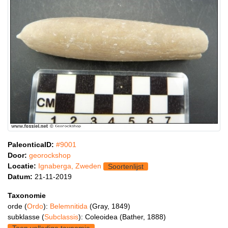
PaleonticaID:
#9001
Door:
georockshop
Locatie:
Ignaberga, Zweden
Soortenlijst
Datum:
21-11-2019
Taxonomie
orde (
Ordo
):
Belemnitida
(Gray, 1849)
subklasse (
Subclassis
): Coleoidea (Bather, 1888)