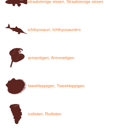
straalvinnige vissen, Straalvinnige vissen
ichthyosauri, Ichthyosauriërs
armpotigen, Armvoetigen
tweekleppigen, Tweekleppigen
rudisten, Rudisten