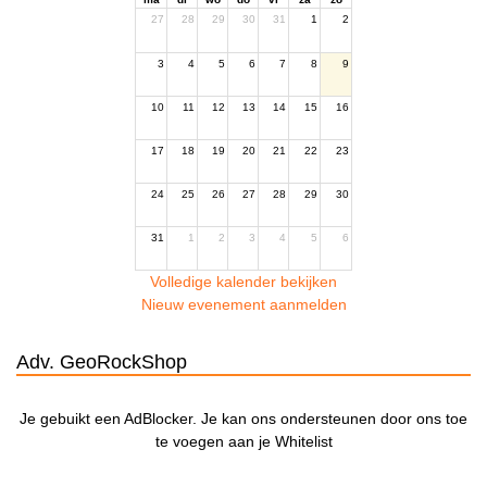
27
28
29
30
31
1
2
3
4
5
6
7
8
9
10
11
12
13
14
15
16
17
18
19
20
21
22
23
24
25
26
27
28
29
30
31
1
2
3
4
5
6
Volledige kalender bekijken
Nieuw evenement aanmelden
Adv. GeoRockShop
Je gebuikt een AdBlocker. Je kan ons ondersteunen door ons toe
te voegen aan je Whitelist