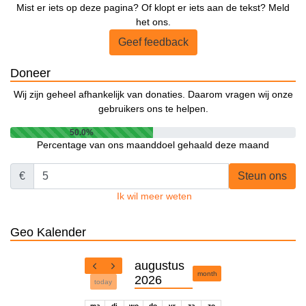
Mist er iets op deze pagina? Of klopt er iets aan de tekst? Meld
het ons.
Geef feedback
Doneer
Wij zijn geheel afhankelijk van donaties. Daarom vragen wij onze
gebruikers ons te helpen.
50.0%
Percentage van ons maanddoel gehaald deze maand
€
Steun ons
Ik wil meer weten
Geo Kalender
augustus
month
2026
today
ma
di
wo
do
vr
za
zo