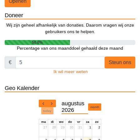
Openen
Doneer
Wij zijn geheel afhankelijk van donaties. Daarom vragen wij onze
gebruikers ons te helpen.
50.0%
Percentage van ons maanddoel gehaald deze maand
€
Steun ons
Ik wil meer weten
Geo Kalender
augustus
month
2026
today
ma
di
wo
do
vr
za
zo
27
28
29
30
31
1
2