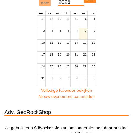
2026
today
ma
di
wo
do
vr
za
zo
27
28
29
30
31
1
2
3
4
5
6
7
8
9
10
11
12
13
14
15
16
17
18
19
20
21
22
23
24
25
26
27
28
29
30
31
1
2
3
4
5
6
Volledige kalender bekijken
Nieuw evenement aanmelden
Adv. GeoRockShop
Je gebuikt een AdBlocker. Je kan ons ondersteunen door ons toe