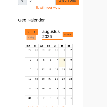
€
Steun ons
Ik wil meer weten
Geo Kalender
augustus
month
2026
today
ma
di
wo
do
vr
za
zo
27
28
29
30
31
1
2
3
4
5
6
7
8
9
10
11
12
13
14
15
16
17
18
19
20
21
22
23
24
25
26
27
28
29
30
31
1
2
3
4
5
6