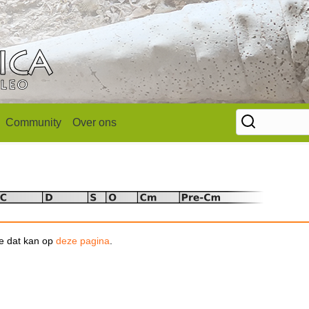
Community
Over ons
se dat kan op
deze pagina
.