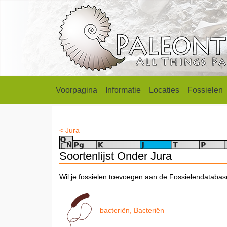
Voorpagina
Informatie
Locaties
Fossielen
< Jura
Soortenlijst Onder Jura
Wil je fossielen toevoegen aan de Fossielendataba
bacteriën, Bacteriën