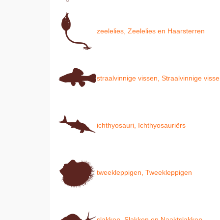
zeelelies, Zeelelies en Haarsterren
straalvinnige vissen, Straalvinnige viss
ichthyosauri, Ichthyosauriërs
tweekleppigen, Tweekleppigen
slakken, Slakken en Naaktslakken