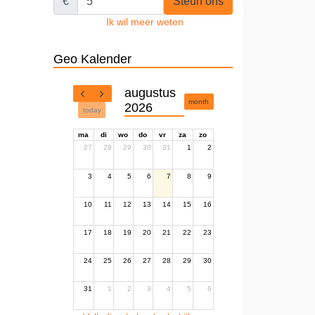
€
Steun ons
Ik wil meer weten
Geo Kalender
augustus
month
2026
today
ma
di
wo
do
vr
za
zo
27
28
29
30
31
1
2
3
4
5
6
7
8
9
10
11
12
13
14
15
16
17
18
19
20
21
22
23
24
25
26
27
28
29
30
31
1
2
3
4
5
6