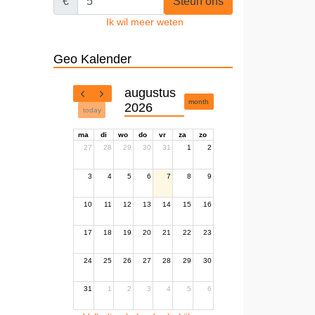
€
Steun ons
Ik wil meer weten
Geo Kalender
augustus
month
2026
today
ma
di
wo
do
vr
za
zo
27
28
29
30
31
1
2
3
4
5
6
7
8
9
10
11
12
13
14
15
16
17
18
19
20
21
22
23
24
25
26
27
28
29
30
31
1
2
3
4
5
6