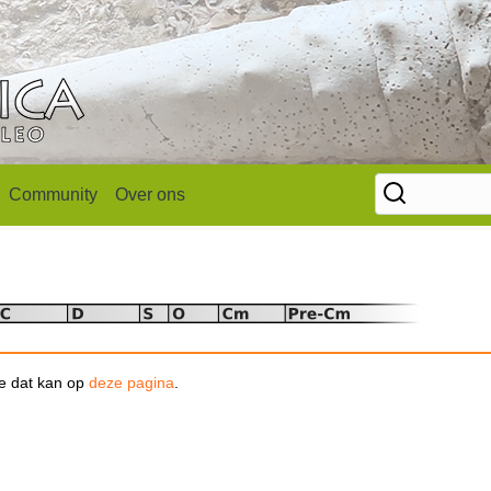
Community
Over ons
se dat kan op
deze pagina
.