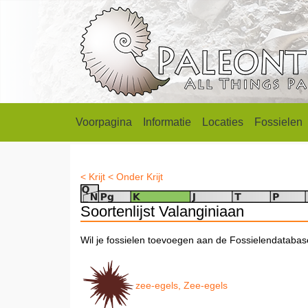
Voorpagina
Informatie
Locaties
Fossielen
< Krijt
< Onder Krijt
Soortenlijst Valanginiaan
Wil je fossielen toevoegen aan de Fossielendataba
zee-egels, Zee-egels