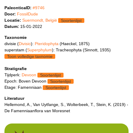
PaleonticaID:
#9746
Door:
FossilDude
Locatie:
Suermondt, België
Soortenlijst
Datum:
15-01-2022
Taxonomie
divisie (
Divisio
):
Pteridophyta
(Haeckel, 1875)
superstam (
Superphylum
): Tracheophyta (Sinnott, 1935)
Toon volledige taxnomie
Stratigrafie
Tijdperk:
Devoon
Soortenlijst
Epoch: Boven Devoon
Soortenlijst
Etage: Famenniaan
Soortenlijst
Literatuur
Hellemond, A., Van Uytfange, S., Wolterbeek, T., Stein, K. (2019) -
De Famenniaanflora van Moresnet