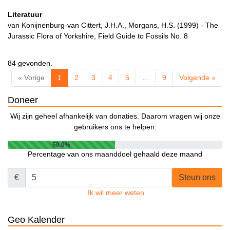
Literatuur
van Konijnenburg-van Cittert, J.H.A., Morgans, H.S. (1999) - The
Jurassic Flora of Yorkshire, Field Guide to Fossils No. 8
84 gevonden.
« Vorige
1
2
3
4
5
…
9
Volgende »
Doneer
Wij zijn geheel afhankelijk van donaties. Daarom vragen wij onze
gebruikers ons te helpen.
50.0%
Percentage van ons maanddoel gehaald deze maand
€
Steun ons
Ik wil meer weten
Geo Kalender