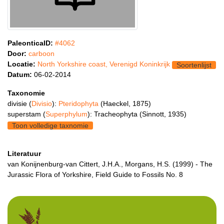
PaleonticaID:
#4062
Door:
carboon
Locatie:
North Yorkshire coast, Verenigd Koninkrijk
Soortenlijst
Datum:
06-02-2014
Taxonomie
divisie (
Divisio
):
Pteridophyta
(Haeckel, 1875)
superstam (
Superphylum
): Tracheophyta (Sinnott, 1935)
Toon volledige taxnomie
Literatuur
van Konijnenburg-van Cittert, J.H.A., Morgans, H.S. (1999) - The
Jurassic Flora of Yorkshire, Field Guide to Fossils No. 8