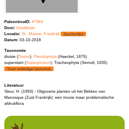
PaleonticaID:
#7969
Door:
fossildude
Locatie:
St. -Maime, Frankrijk
Soortenlijst
Datum:
03-10-2018
Taxonomie
divisie (
Divisio
):
Pteridophyta
(Haeckel, 1875)
superstam (
Superphylum
): Tracheophyta (Sinnott, 1935)
Toon volledige taxnomie
Literatuur
Steur, H. (1993) - Oligocene planten uit het Bekken van
Manosque (Zuid Frankrijk): een mooie maar problematische
afdrukflora