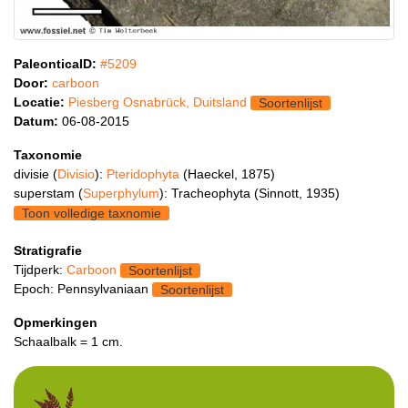
PaleonticaID:
#5209
Door:
carboon
Locatie:
Piesberg Osnabrück, Duitsland
Soortenlijst
Datum:
06-08-2015
Taxonomie
divisie (
Divisio
):
Pteridophyta
(Haeckel, 1875)
superstam (
Superphylum
): Tracheophyta (Sinnott, 1935)
Toon volledige taxnomie
Stratigrafie
Tijdperk:
Carboon
Soortenlijst
Epoch: Pennsylvaniaan
Soortenlijst
Opmerkingen
Schaalbalk = 1 cm.