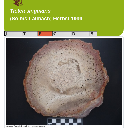
Tietea
singularis
(Solms-Laubach) Herbst 1999