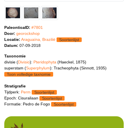
PaleonticaID:
#7801
Door:
georockshop
Locatie:
Araguaína, Brazilië
Soortenlijst
Datum:
07-09-2018
Taxonomie
divisie (
Divisio
):
Pteridophyta
(Haeckel, 1875)
superstam (
Superphylum
): Tracheophyta (Sinnott, 1935)
Toon volledige taxnomie
Stratigrafie
Tijdperk:
Perm
Soortenlijst
Epoch: Cisuraliaan
Soortenlijst
Formatie: Pedro de Fogo
Soortenlijst