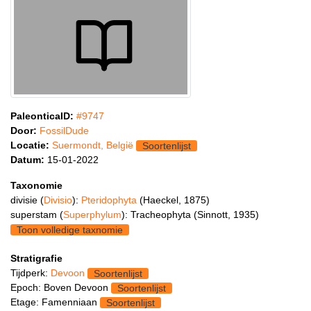
PaleonticaID:
#9747
Door:
FossilDude
Locatie:
Suermondt, België
Soortenlijst
Datum:
15-01-2022
Taxonomie
divisie (
Divisio
):
Pteridophyta
(Haeckel, 1875)
superstam (
Superphylum
): Tracheophyta (Sinnott, 1935)
Toon volledige taxnomie
Stratigrafie
Tijdperk:
Devoon
Soortenlijst
Epoch: Boven Devoon
Soortenlijst
Etage: Famenniaan
Soortenlijst