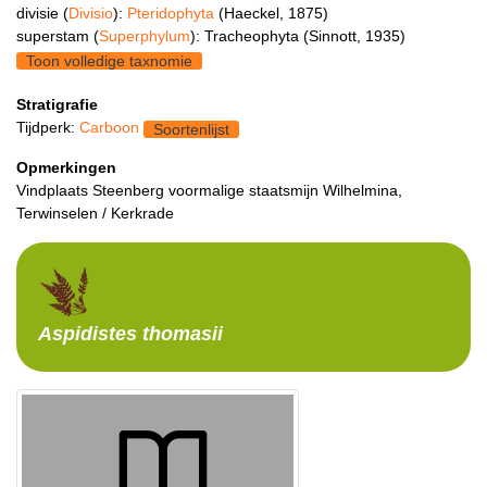
divisie (
Divisio
):
Pteridophyta
(Haeckel, 1875)
superstam (
Superphylum
): Tracheophyta (Sinnott, 1935)
Toon volledige taxnomie
Stratigrafie
Tijdperk:
Carboon
Soortenlijst
Opmerkingen
Vindplaats Steenberg voormalige staatsmijn Wilhelmina,
Terwinselen / Kerkrade
Aspidistes
thomasii