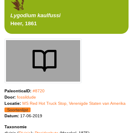
Lygodium
kaulfussi
Heer, 1861
PaleonticaID:
#8720
Door:
fossildude
Locatie:
MS Red Hot Truck Stop, Verenigde Staten van Amerika
Soortenlijst
Datum:
17-06-2019
Taxonomie
divisie (
Divisio
):
Pteridophyta
(Haeckel, 1875)