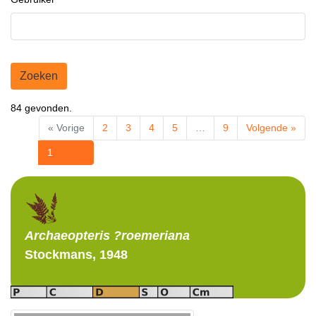
Zoeken
84 gevonden.
« Vorige
2
3
4
5
…
9
Volgende »
1
Archaeopteris
?roemeriana
Stockmans, 1948