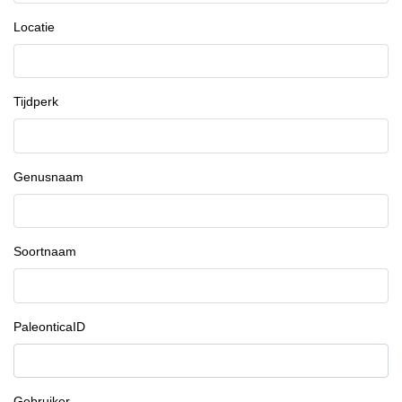
Locatie
Tijdperk
Genusnaam
Soortnaam
PaleonticaID
Gebruiker