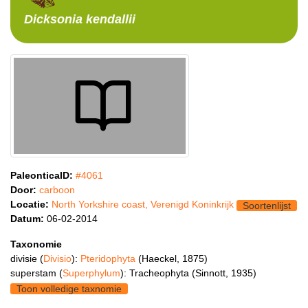
Dicksonia
kendallii
PaleonticaID:
#4061
Door:
carboon
Locatie:
North Yorkshire coast, Verenigd Koninkrijk
Soortenlijst
Datum:
06-02-2014
Taxonomie
divisie (
Divisio
):
Pteridophyta
(Haeckel, 1875)
superstam (
Superphylum
): Tracheophyta (Sinnott, 1935)
Toon volledige taxnomie