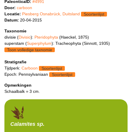
PaleonticaID:
#4991
Door:
carboon
Locatie:
Piesberg Osnabrück, Duitsland
Soortenlijst
Datum:
20-04-2015
Taxonomie
divisie (
Divisio
):
Pteridophyta
(Haeckel, 1875)
superstam (
Superphylum
): Tracheophyta (Sinnott, 1935)
Toon volledige taxnomie
Stratigrafie
Tijdperk:
Carboon
Soortenlijst
Epoch: Pennsylvaniaan
Soortenlijst
Opmerkingen
Schaalbalk = 3 cm.
Calamites
sp.