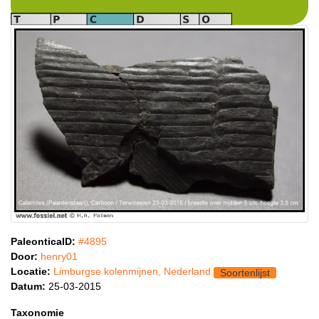
PaleonticaID:
#4895
Door:
henry01
Locatie:
Limburgse kolenmijnen, Nederland
Soortenlijst
Datum:
25-03-2015
Taxonomie