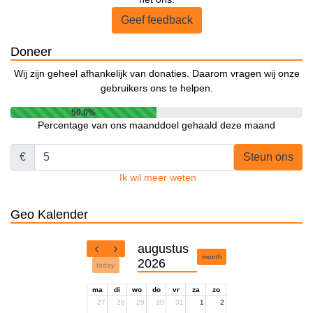
Geef feedback
Doneer
Wij zijn geheel afhankelijk van donaties. Daarom vragen wij onze
gebruikers ons te helpen.
50.0%
Percentage van ons maanddoel gehaald deze maand
€
Steun ons
Ik wil meer weten
Geo Kalender
augustus
month
2026
today
ma
di
wo
do
vr
za
zo
27
28
29
30
31
1
2