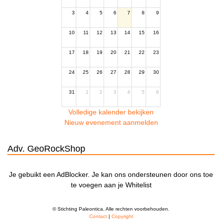
3
4
5
6
7
8
9
10
11
12
13
14
15
16
17
18
19
20
21
22
23
24
25
26
27
28
29
30
31
1
2
3
4
5
6
Volledige kalender bekijken
Nieuw evenement aanmelden
Adv. GeoRockShop
Je gebuikt een AdBlocker. Je kan ons ondersteunen door ons toe
te voegen aan je Whitelist
© Stichting Paleontica. Alle rechten voorbehouden.
Contact
|
Copyright