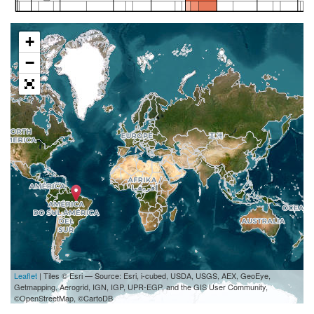
+
−
Leaflet
| Tiles © Esri — Source: Esri, i-cubed, USDA, USGS, AEX, GeoEye,
Getmapping, Aerogrid, IGN, IGP, UPR-EGP, and the GIS User Community,
©OpenStreetMap, ©CartoDB