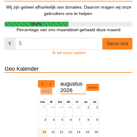
Wij zijn geheel afhankelijk van donaties. Daarom vragen wij onze
gebruikers ons te helpen.
50.0%
Percentage van ons maanddoel gehaald deze maand
€
Steun ons
Ik wil meer weten
Geo Kalender
augustus
month
2026
today
ma
di
wo
do
vr
za
zo
27
28
29
30
31
1
2
3
4
5
6
7
8
9
10
11
12
13
14
15
16