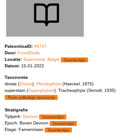
PaleonticaID:
#9747
Door:
FossilDude
Locatie:
Suermondt, België
Soortenlijst
Datum:
15-01-2022
Taxonomie
divisie (
Divisio
):
Pteridophyta
(Haeckel, 1875)
superstam (
Superphylum
): Tracheophyta (Sinnott, 1935)
Toon volledige taxnomie
Stratigrafie
Tijdperk:
Devoon
Soortenlijst
Epoch: Boven Devoon
Soortenlijst
Etage: Famenniaan
Soortenlijst