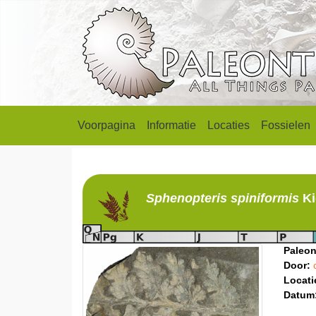
Voorpagina
Informatie
Locaties
Fossielen
Sphenopteris
spiniformis
Ki
Paleon
Door:
Locati
Datum