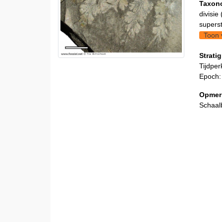
Taxon
divisie 
supers
Toon 
Stratig
Tijdper
Epoch:
Opmer
Schaal