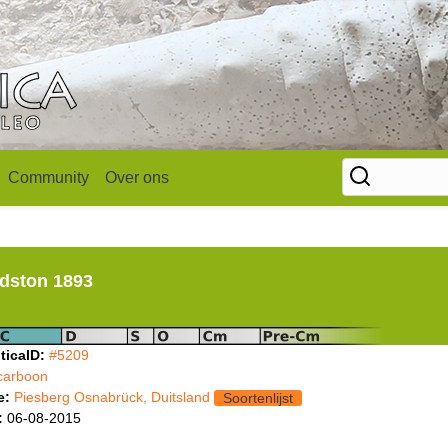
Community
Over ons
dston 1893
ticaID:
#5209
carboon
e:
Piesberg Osnabrück, Duitsland
Soortenlijst
:
06-08-2015