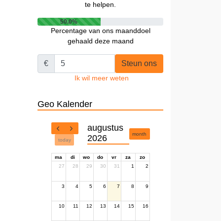
te helpen.
50.0%
Percentage van ons maanddoel
gehaald deze maand
€
Steun ons
Ik wil meer weten
Geo Kalender
augustus
month
2026
today
ma
di
wo
do
vr
za
zo
27
28
29
30
31
1
2
3
4
5
6
7
8
9
10
11
12
13
14
15
16