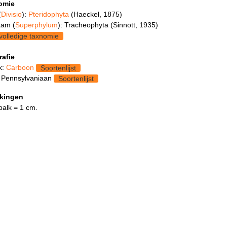
omie
(
Divisio
):
Pteridophyta
(Haeckel, 1875)
tam (
Superphylum
): Tracheophyta (Sinnott, 1935)
volledige taxnomie
rafie
k:
Carboon
Soortenlijst
 Pennsylvaniaan
Soortenlijst
kingen
balk = 1 cm.