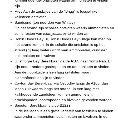
Kimmeridge Klei ontsloten waarin ammonieten te vinden
zijn.
Filey Aan de zuidzijde van de "Brigg" is fossielrijke
kalksteen ontsloten.
Sandsend (ten noorden van Whitby)
Op het strand zijn schalies ontsloten waarin ammonieten en
soms resten van
Ichthyosaurus
te vinden zijn.
Robin Hoods Bay Bij Robin Hoods Bay village kan men op
het strand komen. In de schalie die ontsloten is op het
strand (bij laag water) vindt men ammonieten, crinoiden,
belemnieten en bivalven.
Gristhorpe Bay Bereikbaar via de A165 naar Yon's Nab. Er
zijn onder andere gastropoden en ammonieten te vinden.
Aan de noordzijde is een laag ontsloten waarin
plantenfossielen zijn te vinden.
Cayton Bay Bereikbaar via Osgodby langs de A165, dan
lopen zuidwaarts langs het strand. In een laag met
kalkhoudende zandsteen kunnen ammonieten,
brachiopoden, gastropoden en bivalven gevonden worden.
Speeton Bereikbaar via de B1229.
In de kleilagen is een grote variëteit aan fossielen te vinden
waaronder ammonieten, belemnieten en bivalven. In de