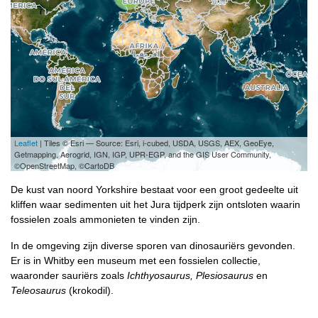
Leaflet
| Tiles © Esri — Source: Esri, i-cubed, USDA, USGS, AEX, GeoEye,
Getmapping, Aerogrid, IGN, IGP, UPR-EGP, and the GIS User Community,
©OpenStreetMap, ©CartoDB
De kust van noord Yorkshire bestaat voor een groot gedeelte uit
kliffen waar sedimenten uit het Jura tijdperk zijn ontsloten waarin
fossielen zoals ammonieten te vinden zijn.
In de omgeving zijn diverse sporen van dinosauriërs gevonden.
Er is in Whitby een museum met een fossielen collectie,
waaronder sauriërs zoals
Ichthyosaurus, Plesiosaurus
en
Teleosaurus
(krokodil).