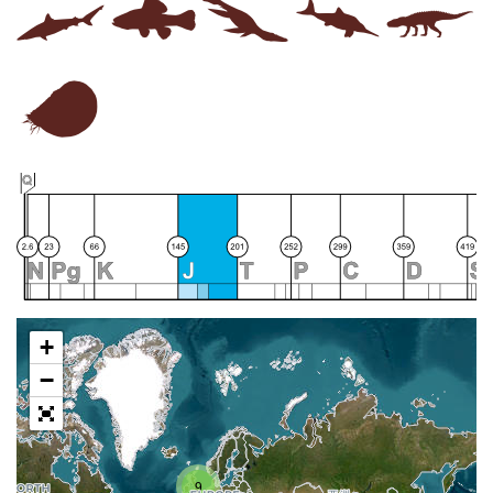
+
−
9