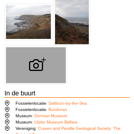
In de buurt
Fossielenlocatie:
Saltburn-by-the-Sea
Fossielenlocatie:
Bundoran
Museum:
Dorman Museum
Museum:
Ulster Museum Belfast
Vereniging:
Craven and Pendle Geological Society: The