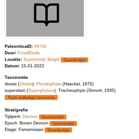
PaleonticaID:
#9746
Door:
FossilDude
Locatie:
Suermondt, België
Soortenlijst
Datum:
15-01-2022
Taxonomie
divisie (
Divisio
):
Pteridophyta
(Haeckel, 1875)
superstam (
Superphylum
): Tracheophyta (Sinnott, 1935)
Toon volledige taxnomie
Stratigrafie
Tijdperk:
Devoon
Soortenlijst
Epoch: Boven Devoon
Soortenlijst
Etage: Famenniaan
Soortenlijst