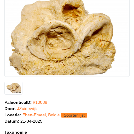
PaleonticaID:
#10088
Door:
JZuidewijk
Locatie:
Eben-Emael, België
Soortenlijst
Datum:
21-04-2025
Taxonomie