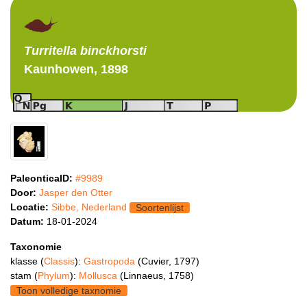
Turritella
binckhorsti
Kaunhowen, 1898
PaleonticaID:
#9989
Door:
Jasper den Otter
Locatie:
Sibbe, Nederland
Soortenlijst
Datum:
18-01-2024
Taxonomie
klasse (
Classis
):
Gastropoda
(Cuvier, 1797)
stam (
Phylum
):
Mollusca
(Linnaeus, 1758)
Toon volledige taxnomie