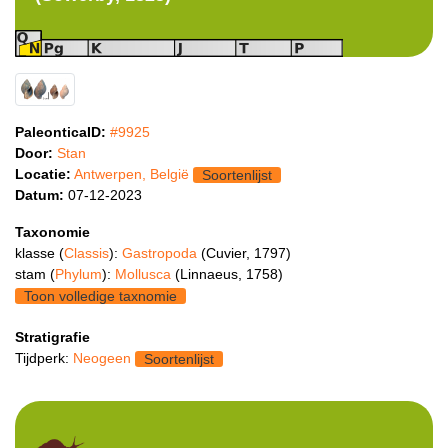
PaleonticaID:
#9925
Door:
Stan
Locatie:
Antwerpen, België
Soortenlijst
Datum:
07-12-2023
Taxonomie
klasse (
Classis
):
Gastropoda
(Cuvier, 1797)
stam (
Phylum
):
Mollusca
(Linnaeus, 1758)
Toon volledige taxnomie
Stratigrafie
Tijdperk:
Neogeen
Soortenlijst