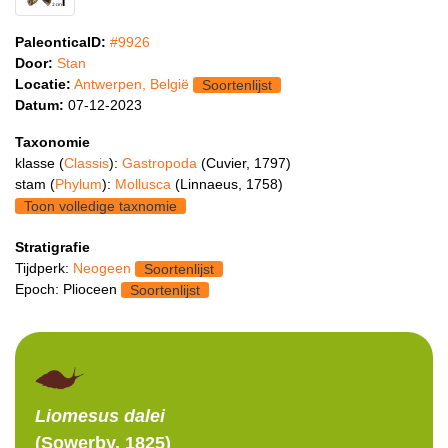
PaleonticaID:
#9926
Door:
Stan
Locatie:
Antwerpen, België
Soortenlijst
Datum:
07-12-2023
Taxonomie
klasse (
Classis
):
Gastropoda
(Cuvier, 1797)
stam (
Phylum
):
Mollusca
(Linnaeus, 1758)
Toon volledige taxnomie
Stratigrafie
Tijdperk:
Neogeen
Soortenlijst
Epoch: Plioceen
Soortenlijst
Liomesus
dalei
(Sowerby, 1825)