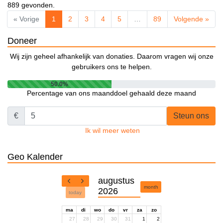
889 gevonden.
« Vorige
1
2
3
4
5
…
89
Volgende »
Doneer
Wij zijn geheel afhankelijk van donaties. Daarom vragen wij onze
gebruikers ons te helpen.
50.0%
Percentage van ons maanddoel gehaald deze maand
€
Steun ons
Ik wil meer weten
Geo Kalender
augustus
month
2026
today
ma
di
wo
do
vr
za
zo
27
28
29
30
31
1
2