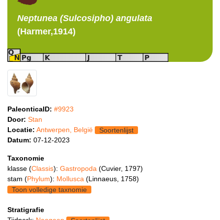
Neptunea (Sulcosipho)
angulata
(Harmer,1914)
PaleonticaID:
#9923
Door:
Stan
Locatie:
Antwerpen, België
Soortenlijst
Datum:
07-12-2023
Taxonomie
klasse (
Classis
):
Gastropoda
(Cuvier, 1797)
stam (
Phylum
):
Mollusca
(Linnaeus, 1758)
Toon volledige taxnomie
Stratigrafie
Tijdperk:
Neogeen