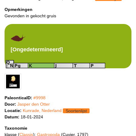
Opmerkingen
Gevonden in gekocht gruis
[Ongedetermineerd]
PaleonticaID:
#9998
Door:
Jasper den Otter
Locatie:
Kunrade, Nederland
Soortenlijst
Datum:
18-01-2024
Taxonomie
klasse (
Classis
):
Gastropoda
(Cuvier, 1797)