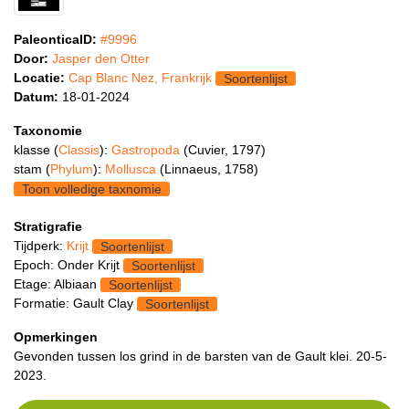
PaleonticaID:
#9996
Door:
Jasper den Otter
Locatie:
Cap Blanc Nez, Frankrijk
Soortenlijst
Datum:
18-01-2024
Taxonomie
klasse (
Classis
):
Gastropoda
(Cuvier, 1797)
stam (
Phylum
):
Mollusca
(Linnaeus, 1758)
Toon volledige taxnomie
Stratigrafie
Tijdperk:
Krijt
Soortenlijst
Epoch: Onder Krijt
Soortenlijst
Etage: Albiaan
Soortenlijst
Formatie: Gault Clay
Soortenlijst
Opmerkingen
Gevonden tussen los grind in de barsten van de Gault klei. 20-5-
2023.