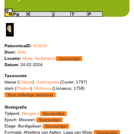
PaleonticaID:
#10010
Door:
Jelte.
Locatie:
Miste, Nederland
Soortenlijst
Datum:
24-02-2024
Taxonomie
klasse (
Classis
):
Gastropoda
(Cuvier, 1797)
stam (
Phylum
):
Mollusca
(Linnaeus, 1758)
Toon volledige taxnomie
Stratigrafie
Tijdperk:
Neogeen
Soortenlijst
Epoch: Mioceen
Soortenlijst
Etage: Burdigaliaan
Soortenlijst
Formatie: Afzetting van Aalten, Laag van Miste
Soortenlijst