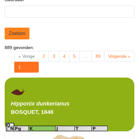
Zoeken
889 gevonden.
« Vorige
2
3
4
5
…
89
Volgende »
1
Hipponix
dunkerianus
BOSQUET, 1848