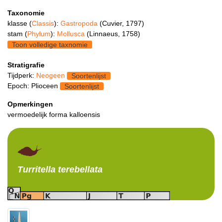
Taxonomie
klasse (
Classis
):
Gastropoda
(Cuvier, 1797)
stam (
Phylum
):
Mollusca
(Linnaeus, 1758)
Toon volledige taxnomie
Stratigrafie
Tijdperk:
Neogeen
Soortenlijst
Epoch: Plioceen
Soortenlijst
Opmerkingen
vermoedelijk forma kalloensis
Turritella
terebellata