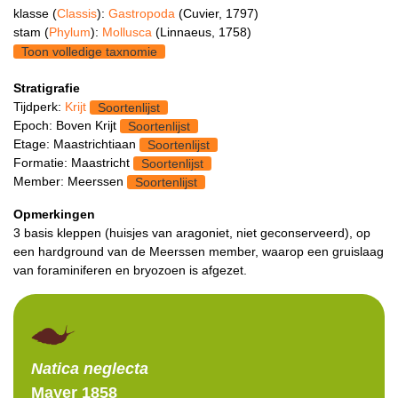
klasse (
Classis
):
Gastropoda
(Cuvier, 1797)
stam (
Phylum
):
Mollusca
(Linnaeus, 1758)
Toon volledige taxnomie
Stratigrafie
Tijdperk:
Krijt
Soortenlijst
Epoch: Boven Krijt
Soortenlijst
Etage: Maastrichtiaan
Soortenlijst
Formatie: Maastricht
Soortenlijst
Member: Meerssen
Soortenlijst
Opmerkingen
3 basis kleppen (huisjes van aragoniet, niet geconserveerd), op
een hardground van de Meerssen member, waarop een gruislaag
van foraminiferen en bryozoen is afgezet.
Natica
neglecta
Mayer 1858