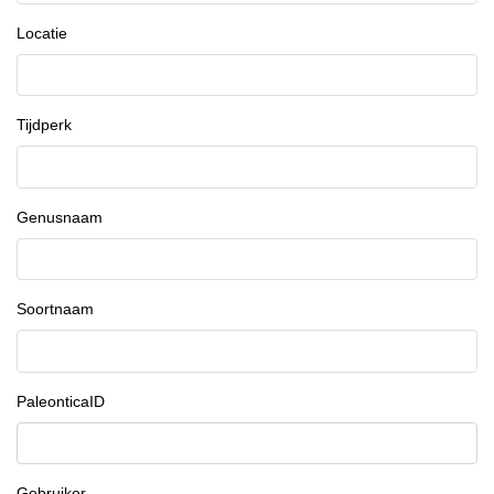
Locatie
Tijdperk
Genusnaam
Soortnaam
PaleonticaID
Gebruiker