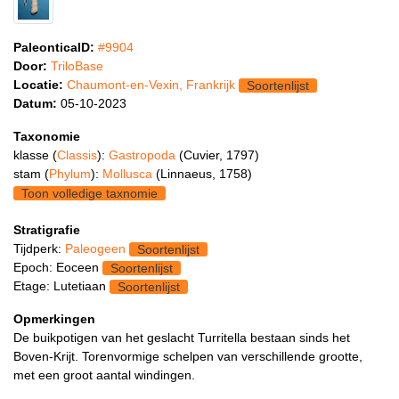
PaleonticaID:
#9904
Door:
TriloBase
Locatie:
Chaumont-en-Vexin, Frankrijk
Soortenlijst
Datum:
05-10-2023
Taxonomie
klasse (
Classis
):
Gastropoda
(Cuvier, 1797)
stam (
Phylum
):
Mollusca
(Linnaeus, 1758)
Toon volledige taxnomie
Stratigrafie
Tijdperk:
Paleogeen
Soortenlijst
Epoch: Eoceen
Soortenlijst
Etage: Lutetiaan
Soortenlijst
Opmerkingen
De buikpotigen van het geslacht Turritella bestaan sinds het
Boven-Krijt. Torenvormige schelpen van verschillende grootte,
met een groot aantal windingen.