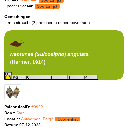
Soortenlijst
Epoch: Plioceen
Soortenlijst
Opmerkingen
forma strauchi (2 prominente ribben bovenaan)
Neptunea (Sulcosipho)
angulata
(Harmer, 1914)
PaleonticaID:
#9922
Door:
Stan
Locatie:
Antwerpen, België
Soortenlijst
Datum:
07-12-2023