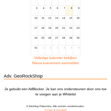
3
4
5
6
7
8
9
10
11
12
13
14
15
16
17
18
19
20
21
22
23
24
25
26
27
28
29
30
31
1
2
3
4
5
6
Volledige kalender bekijken
Nieuw evenement aanmelden
Adv. GeoRockShop
Je gebuikt een AdBlocker. Je kan ons ondersteunen door ons toe
te voegen aan je Whitelist
© Stichting Paleontica. Alle rechten voorbehouden.
Contact
|
Copyright