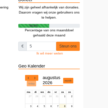
uering
Wij zijn geheel afhankelijk van donaties.
Daarom vragen wij onze gebruikers ons
te helpen.
50.0%
Percentage van ons maanddoel
gehaald deze maand
€
Steun ons
Ik wil meer weten
Geo Kalender
augustus
month
2026
today
ma
di
wo
do
vr
za
zo
27
28
29
30
31
1
2
3
4
5
6
7
8
9