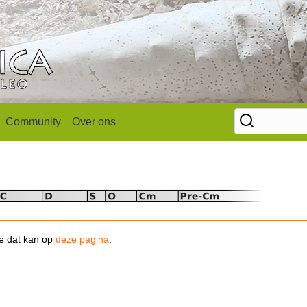
Community
Over ons
se dat kan op
deze pagina
.