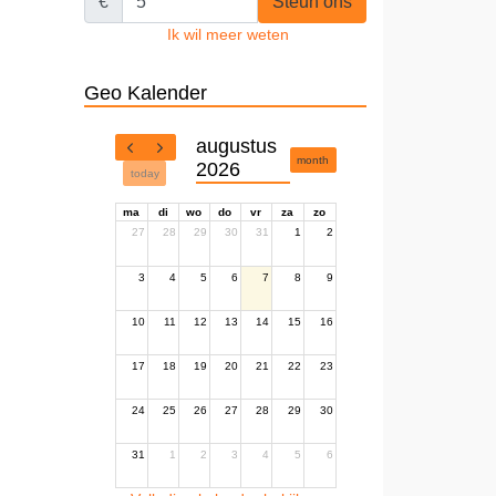
€
Steun ons
Ik wil meer weten
Geo Kalender
augustus
month
2026
today
ma
di
wo
do
vr
za
zo
27
28
29
30
31
1
2
3
4
5
6
7
8
9
10
11
12
13
14
15
16
17
18
19
20
21
22
23
24
25
26
27
28
29
30
31
1
2
3
4
5
6