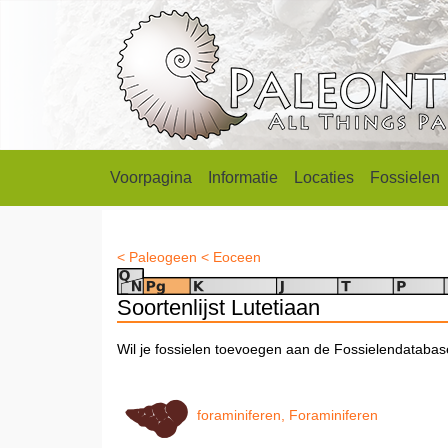
Voorpagina
Informatie
Locaties
Fossielen
< Paleogeen
< Eoceen
Soortenlijst Lutetiaan
Wil je fossielen toevoegen aan de Fossielendataba
foraminiferen, Foraminiferen