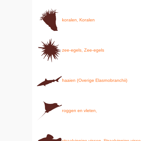
koralen, Koralen
zee-egels, Zee-egels
haaien (Overige Elasmobranchii)
roggen en vleten,
straalvinnige vissen, Straalvinnige viss