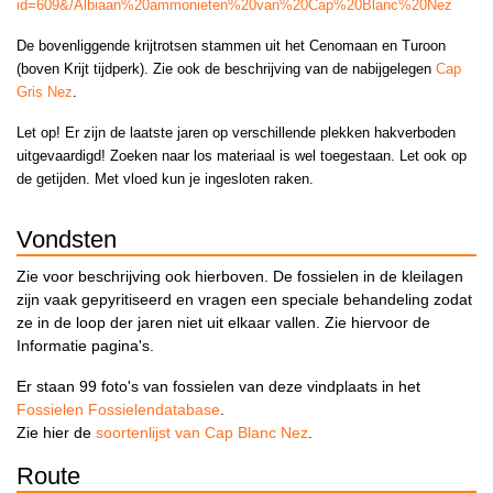
id=609&/Albiaan%20ammonieten%20van%20Cap%20Blanc%20Nez
De bovenliggende krijtrotsen stammen uit het Cenomaan en Turoon
(boven Krijt tijdperk). Zie ook de beschrijving van de nabijgelegen
Cap
Gris Nez
.
Let op! Er zijn de laatste jaren op verschillende plekken hakverboden
uitgevaardigd! Zoeken naar los materiaal is wel toegestaan. Let ook op
de getijden. Met vloed kun je ingesloten raken.
Vondsten
Zie voor beschrijving ook hierboven. De fossielen in de kleilagen
zijn vaak gepyritiseerd en vragen een speciale behandeling zodat
ze in de loop der jaren niet uit elkaar vallen. Zie hiervoor de
Informatie pagina's.
Er staan 99 foto's van fossielen van deze vindplaats in het
Fossielen Fossielendatabase
.
Zie hier de
soortenlijst van Cap Blanc Nez
.
Route