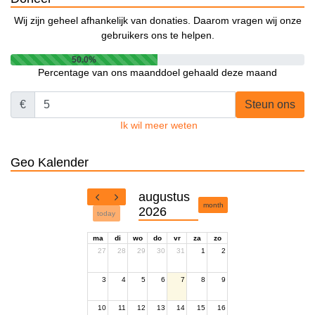
Wij zijn geheel afhankelijk van donaties. Daarom vragen wij onze
gebruikers ons te helpen.
50.0%
Percentage van ons maanddoel gehaald deze maand
€
Steun ons
Ik wil meer weten
Geo Kalender
augustus
month
2026
today
ma
di
wo
do
vr
za
zo
27
28
29
30
31
1
2
3
4
5
6
7
8
9
10
11
12
13
14
15
16