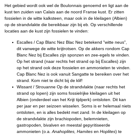
Het gebied wordt ook wel de Boulonnais genoemd en ligt aan de
kust ten zuiden van Calais aan de noord Franse kust. Er zitten
fossielen in de witte kalksteen, maar ook in de kleilagen (Albien)
op de strandvlakte die bereikbaar zijn bij eb. Op verschillende
locaties aan de kust zijn fossielen te vinden:
Escalles / Cap Blanc Nez Blac Nez betekend "witte neus",
dit vanwege de witte krijtrotsen. Op de akkers rondom Cap
Blanc Nez bij Escalles zijn sponzen en zee-egels te vinden.
Op het strand (naar rechts het strand op bij Escalles) zijn
op het strand ook deze fossielen en ammonieten te vinden.
Cap Blanc Nez is ook vanuit Sangatte te bereiken over het
strand. Kom niet te dicht bij de klif!
Wissant / Strouanne Op de strandvlakte (naar rechts het
strand op lopen) zijn soms fossielrijke kleilagen uit het
Albien (onderdeel van het Krijt tijdperk) ontsloten. Dit kan
per jaar en per seizoen wisselen. Soms is er helemaal niets
ontsloten, en is alles bedekt met zand. In de kleilagen op
de strandvlakte zijn brachiopoden, belemnieten,
gastropoden, bivalven en meestal gepyritiseerde
ammonieten (o.a.
Anahoplites, Hamites
en
Hoplites
) te