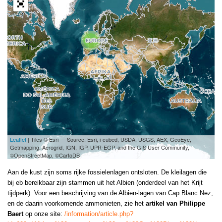
2
Leaflet
| Tiles © Esri — Source: Esri, i-cubed, USDA, USGS, AEX, GeoEye,
Getmapping, Aerogrid, IGN, IGP, UPR-EGP, and the GIS User Community,
©OpenStreetMap, ©CartoDB
Aan de kust zijn soms rijke fossielenlagen ontsloten. De kleilagen die
bij eb bereikbaar zijn stammen uit het Albien (onderdeel van het Krijt
tijdperk). Voor een beschrijving van de Albien-lagen van Cap Blanc Nez,
en de daarin voorkomende ammonieten, zie het
artikel van Philippe
Baert
op onze site:
/information/article.php?