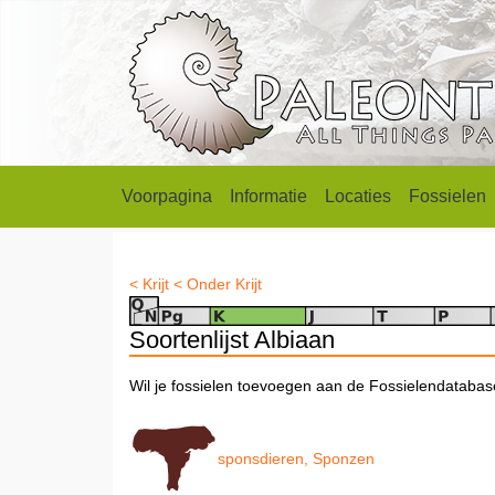
Voorpagina
Informatie
Locaties
Fossielen
< Krijt
< Onder Krijt
Soortenlijst Albiaan
Wil je fossielen toevoegen aan de Fossielendataba
sponsdieren, Sponzen