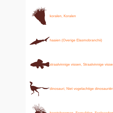
koralen, Koralen
haaien (Overige Elasmobranchii)
straalvinnige vissen, Straalvinnige viss
dinosauri, Niet vogelachtige dinosauriër
borstelwormen, Serpuliden, Scolecodont