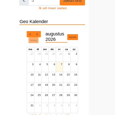
€
Steun ons
Ik wil meer weten
Geo Kalender
augustus
month
2026
today
ma
di
wo
do
vr
za
zo
27
28
29
30
31
1
2
3
4
5
6
7
8
9
10
11
12
13
14
15
16
17
18
19
20
21
22
23
24
25
26
27
28
29
30
31
1
2
3
4
5
6