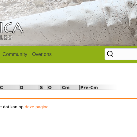
Community
Over ons
se dat kan op
deze pagina
.