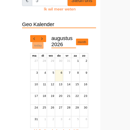
€
Steun ons
Ik wil meer weten
Geo Kalender
augustus
month
2026
today
ma
di
wo
do
vr
za
zo
27
28
29
30
31
1
2
3
4
5
6
7
8
9
10
11
12
13
14
15
16
17
18
19
20
21
22
23
24
25
26
27
28
29
30
31
1
2
3
4
5
6