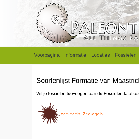
Voorpagina
Informatie
Locaties
Fossielen
Soortenlijst Formatie van Maastric
Wil je fossielen toevoegen aan de Fossielendataba
zee-egels, Zee-egels