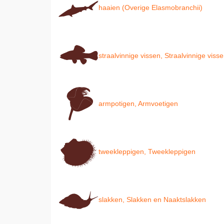
haaien (Overige Elasmobranchii)
straalvinnige vissen, Straalvinnige viss
armpotigen, Armvoetigen
tweekleppigen, Tweekleppigen
slakken, Slakken en Naaktslakken