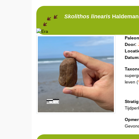
Skolithos
linearis
Haldeman
Paleon
Door:
Locati
Datum
Taxon
superg
leven (
Stratig
Tijdper
Opmer
Gevond