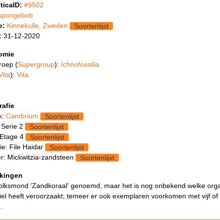
ticaID:
#9502
spongebob
e:
Kinnekulle, Zweden
Soortenlijst
:
31-12-2020
omie
roep (
Supergroup
):
Ichnofossilia
Vita
):
Vita
rafie
k:
Cambrium
Soortenlijst
 Serie 2
Soortenlijst
 Etage 4
Soortenlijst
e: File Haidar
Soortenlijst
: Mickwitzia-zandsteen
Soortenlijst
kingen
volksmond 'Zandkoraal' genoemd, maar het is nog onbekend welke org
siel heeft veroorzaakt; temeer er ook exemplaren voorkomen met vijf of
.