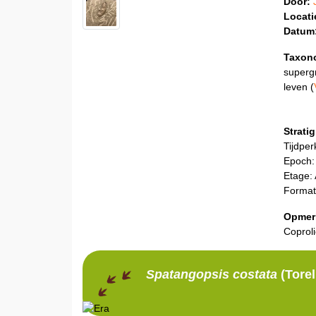
Door:
Locati
Datum
Taxon
superg
leven (
Stratig
Tijdper
Epoch:
Etage:
Format
Opmer
Coproli
Spatangopsis
costata
(Torel