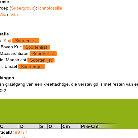
omie
roep (
Supergroup
):
Ichnofossilia
Vita
):
Vita
rafie
k:
Krijt
Soortenlijst
 Boven Krijt
Soortenlijst
 Maastrichtiaan
Soortenlijst
ie: Maastricht
Soortenlijst
r: Emael
Soortenlijst
kingen
een graafgang van een kreeftachtige, die verstevigd is met resten van ee
022.
ticaID:
#9777