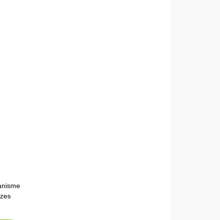
anisme
 zes