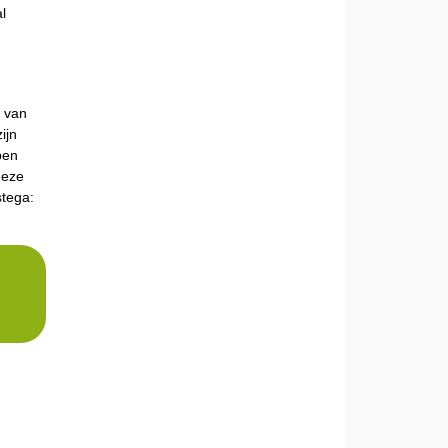
l
 van
ijn
pen
deze
stega: