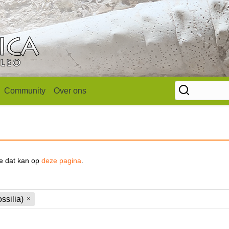
Community
Over ons
se dat kan op
deze pagina
.
ssilia)