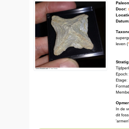
Paleon
Door:
Locati
Datum
Taxon
superg
leven (
Stratig
Tijdper
Epoch:
Etage:
Formati
Member
Opmer
In de 
dit fos
'armen'