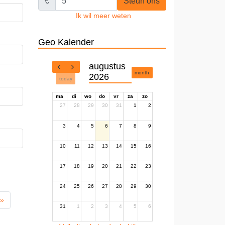
€
Steun ons
Ik wil meer weten
Geo Kalender
augustus
month
2026
today
ma
di
wo
do
vr
za
zo
27
28
29
30
31
1
2
3
4
5
6
7
8
9
10
11
12
13
14
15
16
17
18
19
20
21
22
23
24
25
26
27
28
29
30
 »
31
1
2
3
4
5
6