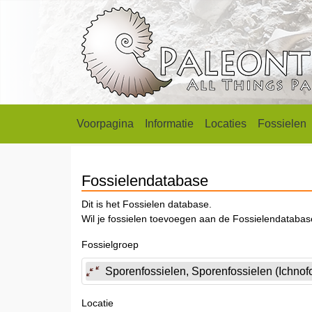
Voorpagina
Informatie
Locaties
Fossielen
Fossielendatabase
Dit is het Fossielen database.
Wil je fossielen toevoegen aan de Fossielendataba
Fossielgroep
Sporenfossielen, Sporenfossielen (Ichnofo
Locatie