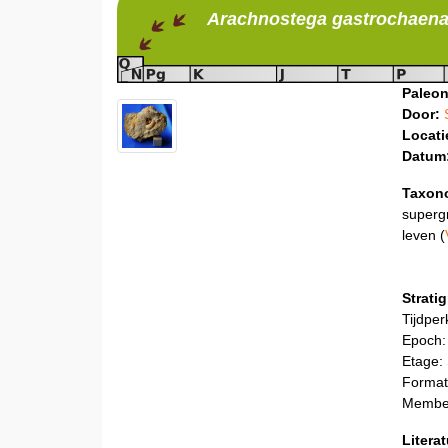
Arachnostega
gastrochaen
Paleon
Door:
Locati
Datum
Taxon
superg
leven (
Stratig
Tijdper
Epoch:
Etage:
Format
Member
Litera