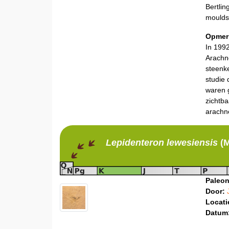
Bertlin
moulds 
Opmer
In 1992
Arachn
steenke
studie
waren g
zichtb
arachne
Lepidenteron
lewesiensis
(M
Paleon
Door:
Locati
Datum