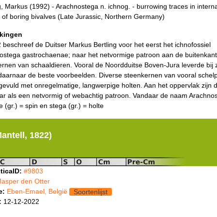
g, Markus (1992) - Arachnostega n. ichnog. - burrowing traces in interna
of boring bivalves (Late Jurassic, Northern Germany)
kingen
 beschreef de Duitser Markus Bertling voor het eerst het ichnofossiel
ostega gastrochaenae; naar het netvormige patroon aan de buitenkant
rnen van schaaldieren. Vooral de Noordduitse Boven-Jura leverde bij z
 daarnaar de beste voorbeelden. Diverse steenkernen van vooral schel
evuld met onregelmatige, langwerpige holten. Aan het oppervlak zijn 
aar als een netvormig of webachtig patroon. Vandaar de naam Arachno
 (gr.) = spin en stega (gr.) = holte
antell, 1822)
ticaID:
#9803
Jasper den Otter
e:
Eben-Emael, België
Soortenlijst
:
12-12-2022