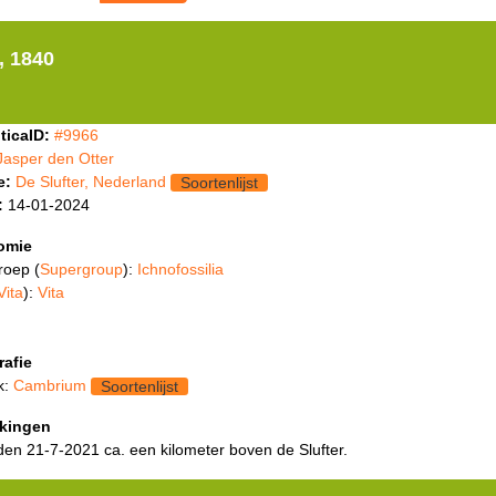
, 1840
ticaID:
#9966
Jasper den Otter
e:
De Slufter, Nederland
Soortenlijst
:
14-01-2024
omie
roep (
Supergroup
):
Ichnofossilia
Vita
):
Vita
rafie
k:
Cambrium
Soortenlijst
kingen
en 21-7-2021 ca. een kilometer boven de Slufter.