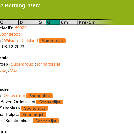
ae
Bertling, 1992
ticaID:
#9920
Spongebob
e:
Wilsum, Duitsland
Soortenlijst
:
06-12-2023
omie
roep (
Supergroup
):
Ichnofossilia
Vita
):
Vita
rafie
k:
Ordovicium
Soortenlijst
 Boven Ordovicium
Soortenlijst
 Sandbiaan
Soortenlijst
ie: Haljala
Soortenlijst
: 'Baksteenkalk'
Soortenlijst
tuur