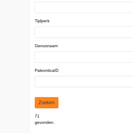
Tijdperk
Genusnaam
PaleonticaID
Zoeken
71
gevonden.