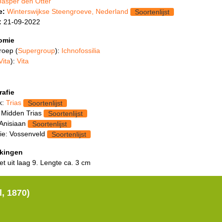
Jasper den Otter
e:
Winterswijkse Steengroeve, Nederland
Soortenlijst
:
21-09-2022
omie
roep (
Supergroup
):
Ichnofossilia
Vita
):
Vita
rafie
k:
Trias
Soortenlijst
 Midden Trias
Soortenlijst
 Anisiaan
Soortenlijst
ie: Vossenveld
Soortenlijst
kingen
et uit laag 9. Lengte ca. 3 cm
l, 1870)