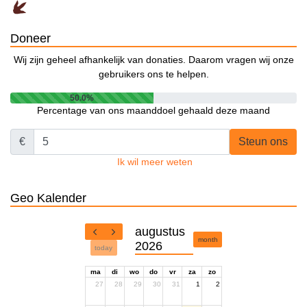
Doneer
Wij zijn geheel afhankelijk van donaties. Daarom vragen wij onze
gebruikers ons te helpen.
50.0%
Percentage van ons maanddoel gehaald deze maand
€
Steun ons
Ik wil meer weten
Geo Kalender
augustus
month
2026
today
ma
di
wo
do
vr
za
zo
27
28
29
30
31
1
2