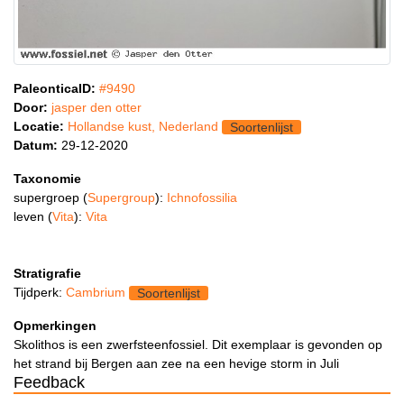
PaleonticaID:
#9490
Door:
jasper den otter
Locatie:
Hollandse kust, Nederland
Soortenlijst
Datum:
29-12-2020
Taxonomie
supergroep (
Supergroup
):
Ichnofossilia
leven (
Vita
):
Vita
Stratigrafie
Tijdperk:
Cambrium
Soortenlijst
Opmerkingen
Skolithos is een zwerfsteenfossiel. Dit exemplaar is gevonden op
het strand bij Bergen aan zee na een hevige storm in Juli
Feedback