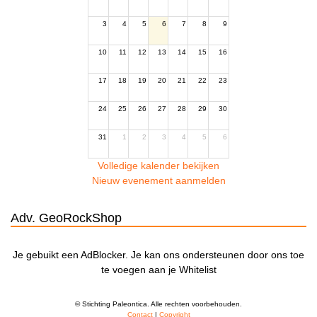
3
4
5
6
7
8
9
10
11
12
13
14
15
16
17
18
19
20
21
22
23
24
25
26
27
28
29
30
31
1
2
3
4
5
6
Volledige kalender bekijken
Nieuw evenement aanmelden
Adv. GeoRockShop
Je gebuikt een AdBlocker. Je kan ons ondersteunen door ons toe
te voegen aan je Whitelist
© Stichting Paleontica. Alle rechten voorbehouden.
Contact
|
Copyright