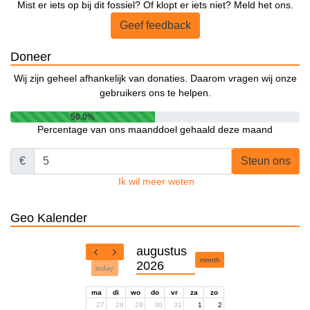
Mist er iets op bij dit fossiel? Of klopt er iets niet? Meld het ons.
Geef feedback
Doneer
Wij zijn geheel afhankelijk van donaties. Daarom vragen wij onze
gebruikers ons te helpen.
50.0%
Percentage van ons maanddoel gehaald deze maand
€
Steun ons
Ik wil meer weten
Geo Kalender
augustus
month
2026
today
ma
di
wo
do
vr
za
zo
27
28
29
30
31
1
2