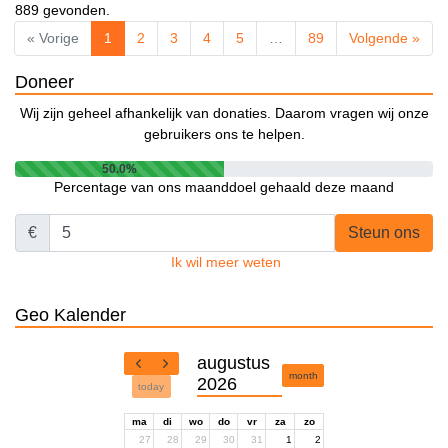
889 gevonden.
« Vorige
1
2
3
4
5
…
89
Volgende »
Doneer
Wij zijn geheel afhankelijk van donaties. Daarom vragen wij onze
gebruikers ons te helpen.
50.0%
Percentage van ons maanddoel gehaald deze maand
€
Steun ons
Ik wil meer weten
Geo Kalender
augustus
month
2026
today
ma
di
wo
do
vr
za
zo
27
28
29
30
31
1
2