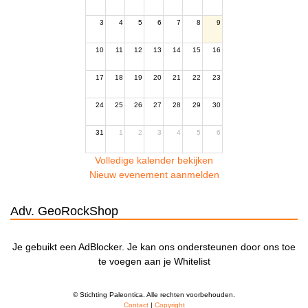
3
4
5
6
7
8
9
10
11
12
13
14
15
16
17
18
19
20
21
22
23
24
25
26
27
28
29
30
31
1
2
3
4
5
6
Volledige kalender bekijken
Nieuw evenement aanmelden
Adv. GeoRockShop
Je gebuikt een AdBlocker. Je kan ons ondersteunen door ons toe
te voegen aan je Whitelist
© Stichting Paleontica. Alle rechten voorbehouden.
Contact
|
Copyright