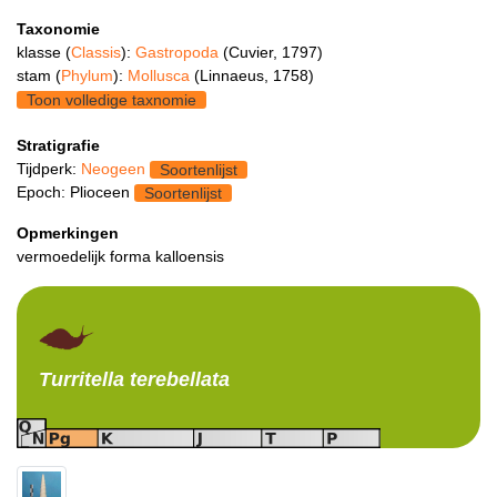
Taxonomie
klasse (
Classis
):
Gastropoda
(Cuvier, 1797)
stam (
Phylum
):
Mollusca
(Linnaeus, 1758)
Toon volledige taxnomie
Stratigrafie
Tijdperk:
Neogeen
Soortenlijst
Epoch: Plioceen
Soortenlijst
Opmerkingen
vermoedelijk forma kalloensis
Turritella
terebellata