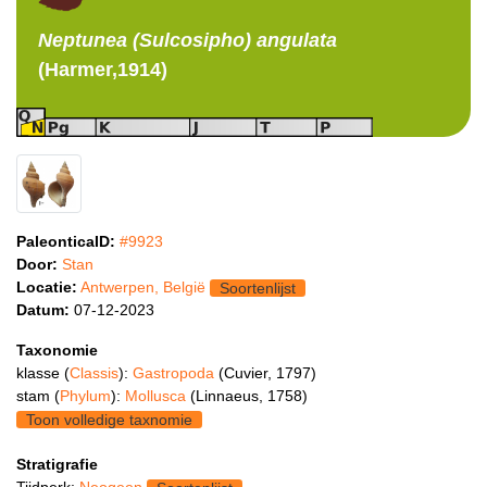
Neptunea (Sulcosipho)
angulata
(Harmer,1914)
PaleonticaID:
#9923
Door:
Stan
Locatie:
Antwerpen, België
Soortenlijst
Datum:
07-12-2023
Taxonomie
klasse (
Classis
):
Gastropoda
(Cuvier, 1797)
stam (
Phylum
):
Mollusca
(Linnaeus, 1758)
Toon volledige taxnomie
Stratigrafie
Tijdperk:
Neogeen