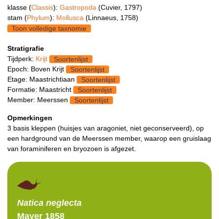
klasse (
Classis
):
Gastropoda
(Cuvier, 1797)
stam (
Phylum
):
Mollusca
(Linnaeus, 1758)
Toon volledige taxnomie
Stratigrafie
Tijdperk:
Krijt
Soortenlijst
Epoch: Boven Krijt
Soortenlijst
Etage: Maastrichtiaan
Soortenlijst
Formatie: Maastricht
Soortenlijst
Member: Meerssen
Soortenlijst
Opmerkingen
3 basis kleppen (huisjes van aragoniet, niet geconserveerd), op
een hardground van de Meerssen member, waarop een gruislaag
van foraminiferen en bryozoen is afgezet.
Natica
neglecta
Mayer 1858