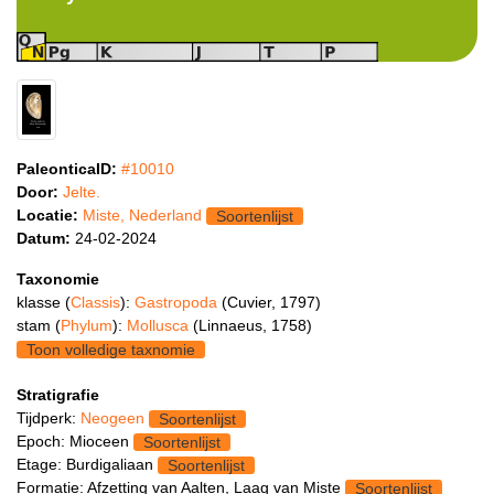
PaleonticaID:
#10010
Door:
Jelte.
Locatie:
Miste, Nederland
Soortenlijst
Datum:
24-02-2024
Taxonomie
klasse (
Classis
):
Gastropoda
(Cuvier, 1797)
stam (
Phylum
):
Mollusca
(Linnaeus, 1758)
Toon volledige taxnomie
Stratigrafie
Tijdperk:
Neogeen
Soortenlijst
Epoch: Mioceen
Soortenlijst
Etage: Burdigaliaan
Soortenlijst
Formatie: Afzetting van Aalten, Laag van Miste
Soortenlijst