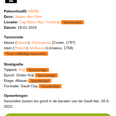
PaleonticaID:
#9996
Door:
Jasper den Otter
Locatie:
Cap Blanc Nez, Frankrijk
Soortenlijst
Datum:
18-01-2024
Taxonomie
klasse (
Classis
):
Gastropoda
(Cuvier, 1797)
stam (
Phylum
):
Mollusca
(Linnaeus, 1758)
Toon volledige taxnomie
Stratigrafie
Tijdperk:
Krijt
Soortenlijst
Epoch: Onder Krijt
Soortenlijst
Etage: Albiaan
Soortenlijst
Formatie: Gault Clay
Soortenlijst
Opmerkingen
Gevonden tussen los grind in de barsten van de Gault klei. 20-5-
2023.