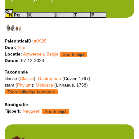
PaleonticaID:
#9925
Door:
Stan
Locatie:
Antwerpen, België
Soortenlijst
Datum:
07-12-2023
Taxonomie
klasse (
Classis
):
Gastropoda
(Cuvier, 1797)
stam (
Phylum
):
Mollusca
(Linnaeus, 1758)
Toon volledige taxnomie
Stratigrafie
Tijdperk:
Neogeen
Soortenlijst