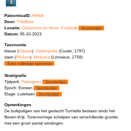
PaleonticaID:
#9904
Door:
TriloBase
Locatie:
Chaumont-en-Vexin, Frankrijk
Soortenlijst
Datum:
05-10-2023
Taxonomie
klasse (
Classis
):
Gastropoda
(Cuvier, 1797)
stam (
Phylum
):
Mollusca
(Linnaeus, 1758)
Toon volledige taxnomie
Stratigrafie
Tijdperk:
Paleogeen
Soortenlijst
Epoch: Eoceen
Soortenlijst
Etage: Lutetiaan
Soortenlijst
Opmerkingen
De buikpotigen van het geslacht Turritella bestaan sinds het
Boven-Krijt. Torenvormige schelpen van verschillende grootte,
met een groot aantal windingen.