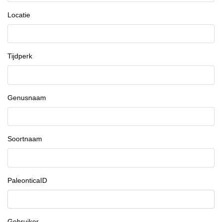
Locatie
Tijdperk
Genusnaam
Soortnaam
PaleonticaID
Gebruiker