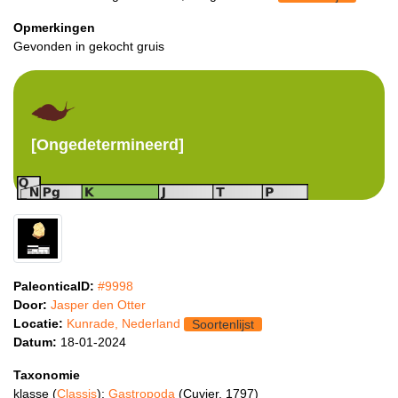
Opmerkingen
Gevonden in gekocht gruis
[Ongedetermineerd]
PaleonticaID:
#9998
Door:
Jasper den Otter
Locatie:
Kunrade, Nederland
Soortenlijst
Datum:
18-01-2024
Taxonomie
klasse (
Classis
):
Gastropoda
(Cuvier, 1797)