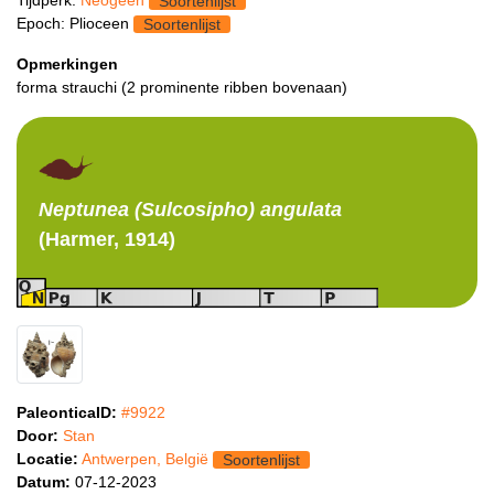
Soortenlijst
Epoch: Plioceen
Soortenlijst
Opmerkingen
forma strauchi (2 prominente ribben bovenaan)
Neptunea (Sulcosipho)
angulata
(Harmer, 1914)
PaleonticaID:
#9922
Door:
Stan
Locatie:
Antwerpen, België
Soortenlijst
Datum:
07-12-2023