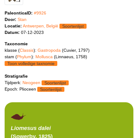
PaleonticaID:
#9926
Door:
Stan
Locatie:
Antwerpen, België
Soortenlijst
Datum:
07-12-2023
Taxonomie
klasse (
Classis
):
Gastropoda
(Cuvier, 1797)
stam (
Phylum
):
Mollusca
(Linnaeus, 1758)
Toon volledige taxnomie
Stratigrafie
Tijdperk:
Neogeen
Soortenlijst
Epoch: Plioceen
Soortenlijst
Liomesus
dalei
(Sowerby, 1825)