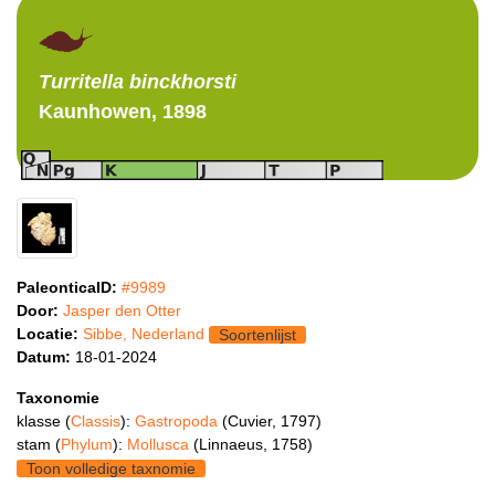
Turritella
binckhorsti
Kaunhowen, 1898
PaleonticaID:
#9989
Door:
Jasper den Otter
Locatie:
Sibbe, Nederland
Soortenlijst
Datum:
18-01-2024
Taxonomie
klasse (
Classis
):
Gastropoda
(Cuvier, 1797)
stam (
Phylum
):
Mollusca
(Linnaeus, 1758)
Toon volledige taxnomie