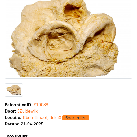
PaleonticaID:
#10088
Door:
JZuidewijk
Locatie:
Eben-Emael, België
Soortenlijst
Datum:
21-04-2025
Taxonomie