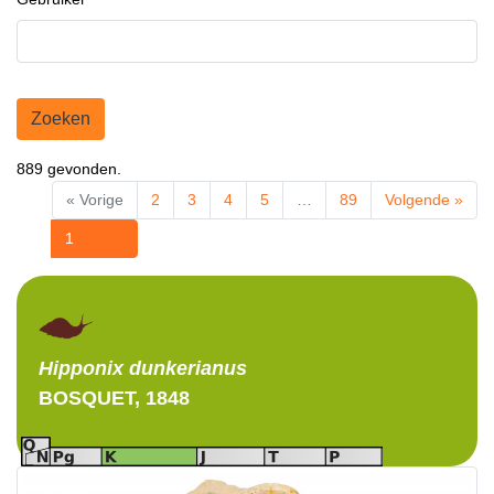
Zoeken
889 gevonden.
« Vorige
2
3
4
5
…
89
Volgende »
1
Hipponix
dunkerianus
BOSQUET, 1848