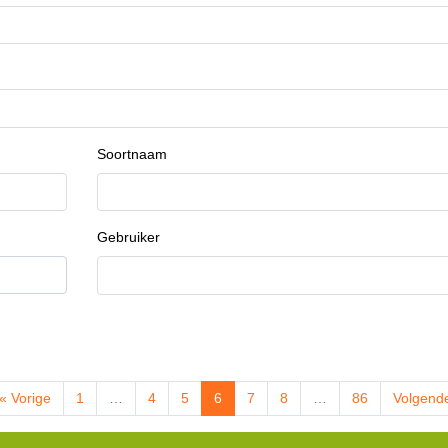
Soortnaam
Gebruiker
« Vorige
1
…
4
5
6
7
8
…
86
Volgend