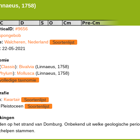
innaeus, 1758)
ticaID:
#9656
spongebob
e:
Walcheren, Nederland
Soortenlijst
:
22-05-2021
omie
(
Classis
):
Bivalvia
(Linnaeus, 1758)
Phylum
):
Mollusca
(Linnaeus, 1758)
volledige taxnomie
rafie
k:
Kwartair
Soortenlijst
 Pleistoceen
Soortenlijst
kingen
en op het strand van Domburg. Onbekend uit welke geologische peri
chelpen stammen.