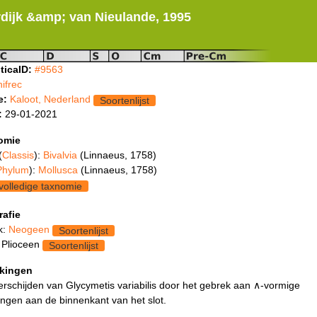
dijk &amp; van Nieulande, 1995
ticaID:
#9563
nifrec
e:
Kaloot, Nederland
Soortenlijst
:
29-01-2021
omie
(
Classis
):
Bivalvia
(Linnaeus, 1758)
Phylum
):
Mollusca
(Linnaeus, 1758)
volledige taxnomie
rafie
k:
Neogeen
Soortenlijst
 Plioceen
Soortenlijst
kingen
rschijden van Glycymetis variabilis door het gebrek aan ∧-vormige
ingen aan de binnenkant van het slot.