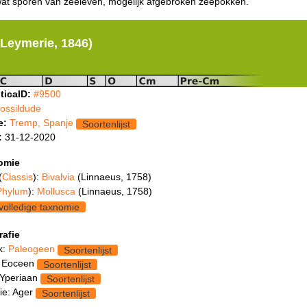
wat sporen van zeeleven, mogelijk afgebroken zeepokken.
(Leymerie, 1846)
ticaID:
#9500
fossildude
e:
Tremp, Spanje
Soortenlijst
:
31-12-2020
omie
(
Classis
):
Bivalvia
(Linnaeus, 1758)
Phylum
):
Mollusca
(Linnaeus, 1758)
volledige taxnomie
rafie
k:
Paleogeen
Soortenlijst
: Eoceen
Soortenlijst
 Yperiaan
Soortenlijst
ie: Ager
Soortenlijst