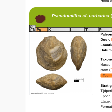
Heeft 
Pseudomiltha
cf. corbarica
Paleon
Door:
Locati
Datum
Taxon
klasse 
stam (
Toon 
Stratig
Tijdper
Epoch
Etage:
Format