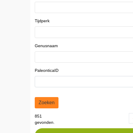
Tijdperk
Genusnaam
PaleonticaID
Zoeken
851
gevonden.