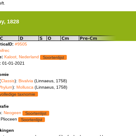
ft.
y, 1828
ticaID:
#9505
nifrec
e:
Kaloot, Nederland
Soortenlijst
:
01-01-2021
omie
(
Classis
):
Bivalvia
(Linnaeus, 1758)
Phylum
):
Mollusca
(Linnaeus, 1758)
volledige taxnomie
rafie
k:
Neogeen
Soortenlijst
 Plioceen
Soortenlijst
kingen