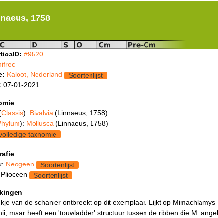
nnaeus, 1758
ticaID:
#9520
nifrec
e:
Kaloot, Nederland
Soortenlijst
:
07-01-2021
omie
(
Classis
):
Bivalvia
(Linnaeus, 1758)
Phylum
):
Mollusca
(Linnaeus, 1758)
volledige taxnomie
rafie
k:
Neogeen
Soortenlijst
 Plioceen
Soortenlijst
kingen
kje van de schanier ontbreekt op dit exemplaar. Lijkt op Mimachlamys
ii, maar heeft een 'touwladder' structuur tussen de ribben die M. angel