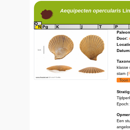
Aequipecten
opercularis
Li
Paleon
Door:
Locati
Datum
Taxon
klasse 
stam (
Toon 
Stratig
Tijdper
Epoch:
Opmer
Een stu
angelon