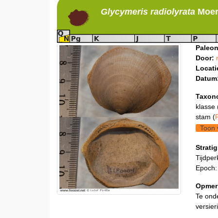
Glycymeris
radiolyrata
Moer
Paleon
Door:
Locati
Datum
Taxon
klasse 
stam (
Toon 
Stratig
Tijdper
Epoch:
Opmer
Te onde
versier