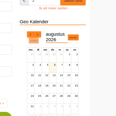
€
Steun ons
Ik wil meer weten
Geo Kalender
augustus
month
2026
today
ma
di
wo
do
vr
za
zo
27
28
29
30
31
1
2
3
4
5
6
7
8
9
10
11
12
13
14
15
16
17
18
19
20
21
22
23
24
25
26
27
28
29
30
e »
31
1
2
3
4
5
6