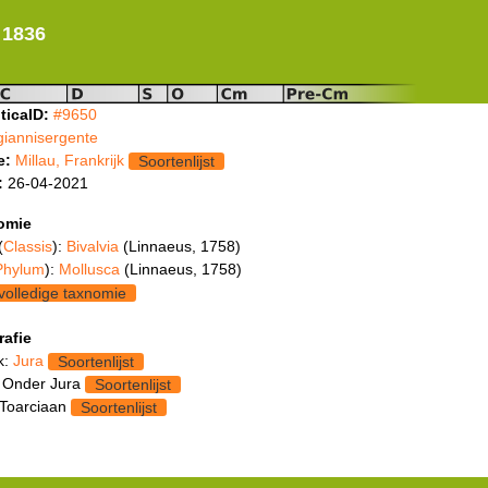
 1836
ticaID:
#9650
giannisergente
e:
Millau, Frankrijk
Soortenlijst
:
26-04-2021
omie
(
Classis
):
Bivalvia
(Linnaeus, 1758)
Phylum
):
Mollusca
(Linnaeus, 1758)
volledige taxnomie
rafie
k:
Jura
Soortenlijst
 Onder Jura
Soortenlijst
 Toarciaan
Soortenlijst