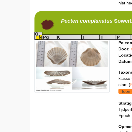
niet hee
Pecten
complanatus
Sowerb
Paleon
Door:
Locati
Datum
Taxon
klasse 
stam (
Toon 
Stratig
Tijdper
Epoch:
Opmer