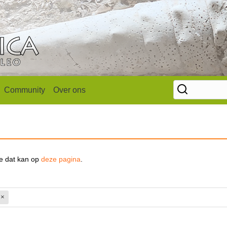
Community
Over ons
se dat kan op
deze pagina
.