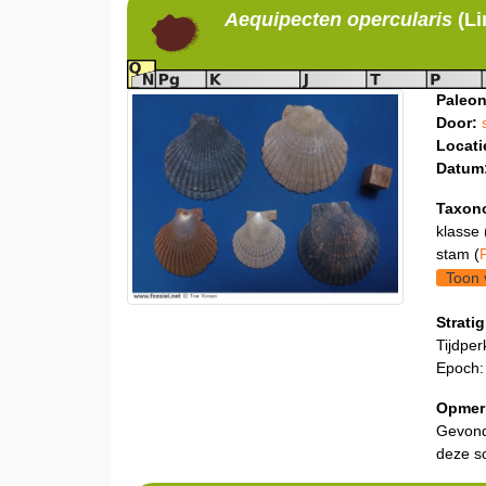
Aequipecten
opercularis
(L
Paleon
Door:
Locati
Datum
Taxon
klasse 
stam (
Toon 
Stratig
Tijdper
Epoch:
Opmer
Gevond
deze s