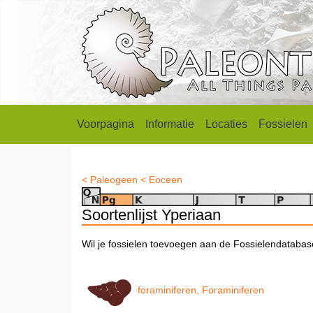
Voorpagina
Informatie
Locaties
Fossielen
< Paleogeen
< Eoceen
Soortenlijst Yperiaan
Wil je fossielen toevoegen aan de Fossielendataba
foraminiferen, Foraminiferen