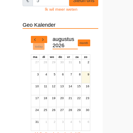
€
Steun ons
Ik wil meer weten
Geo Kalender
augustus
month
2026
today
ma
di
wo
do
vr
za
zo
27
28
29
30
31
1
2
3
4
5
6
7
8
9
10
11
12
13
14
15
16
17
18
19
20
21
22
23
24
25
26
27
28
29
30
31
1
2
3
4
5
6