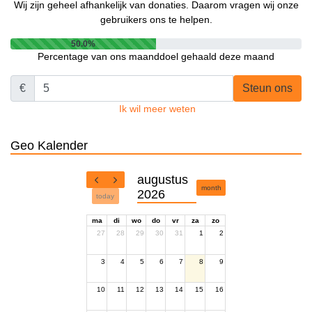
Wij zijn geheel afhankelijk van donaties. Daarom vragen wij onze
gebruikers ons te helpen.
50.0%
Percentage van ons maanddoel gehaald deze maand
€
Steun ons
Ik wil meer weten
Geo Kalender
augustus
month
2026
today
ma
di
wo
do
vr
za
zo
27
28
29
30
31
1
2
3
4
5
6
7
8
9
10
11
12
13
14
15
16