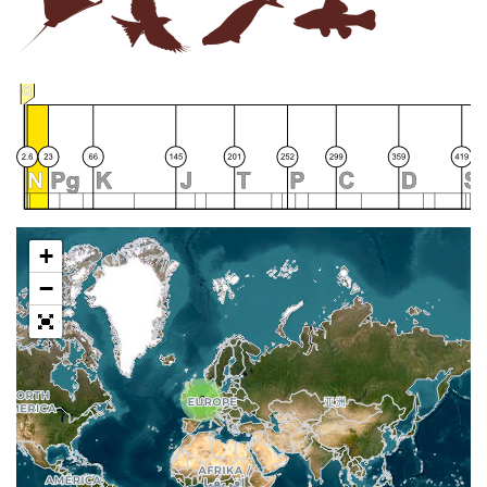
+
−
2