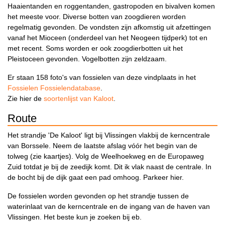
Haaientanden en roggentanden, gastropoden en bivalven komen
het meeste voor. Diverse botten van zoogdieren worden
regelmatig gevonden. De vondsten zijn afkomstig uit afzettingen
vanaf het Mioceen (onderdeel van het Neogeen tijdperk) tot en
met recent. Soms worden er ook zoogdierbotten uit het
Pleistoceen gevonden. Vogelbotten zijn zeldzaam.
Er staan 158 foto's van fossielen van deze vindplaats in het
Fossielen Fossielendatabase
.
Zie hier de
soortenlijst van Kaloot
.
Route
Het strandje 'De Kaloot' ligt bij Vlissingen vlakbij de kerncentrale
van Borssele. Neem de laatste afslag vóór het begin van de
tolweg (zie kaartjes). Volg de Weelhoekweg en de Europaweg
Zuid totdat je bij de zeedijk komt. Dit ik vlak naast de centrale. In
de bocht bij de dijk gaat een pad omhoog. Parkeer hier.
De fossielen worden gevonden op het strandje tussen de
waterinlaat van de kerncentrale en de ingang van de haven van
Vlissingen. Het beste kun je zoeken bij eb.