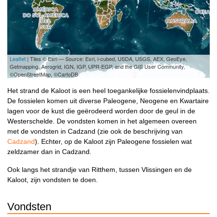
Leaflet
| Tiles © Esri — Source: Esri, i-cubed, USDA, USGS, AEX, GeoEye,
Getmapping, Aerogrid, IGN, IGP, UPR-EGP, and the GIS User Community,
©OpenStreetMap, ©CartoDB
Het strand de Kaloot is een heel toegankelijke fossielenvindplaats.
De fossielen komen uit diverse Paleogene, Neogene en Kwartaire
lagen voor de kust die geërodeerd worden door de geul in de
Westerschelde. De vondsten komen in het algemeen overeen
met de vondsten in Cadzand (zie ook de beschrijving van
Cadzand
). Echter, op de Kaloot zijn Paleogene fossielen wat
zeldzamer dan in Cadzand.
Ook langs het strandje van Ritthem, tussen Vlissingen en de
Kaloot, zijn vondsten te doen.
Vondsten