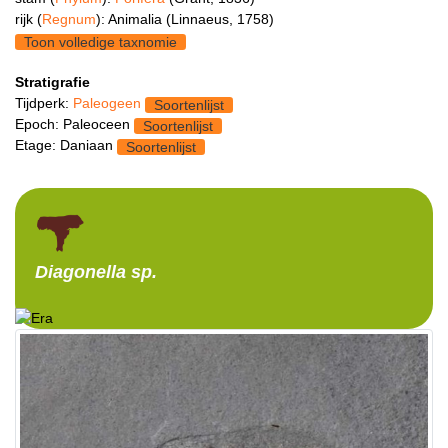
rijk (
Regnum
): Animalia (Linnaeus, 1758)
Toon volledige taxnomie
Stratigrafie
Tijdperk:
Paleogeen
Soortenlijst
Epoch: Paleoceen
Soortenlijst
Etage: Daniaan
Soortenlijst
Diagonella
sp.