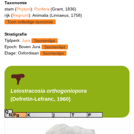
Taxonomie
stam (
Phylum
):
Porifera
(Grant, 1836)
rijk (
Regnum
): Animalia (Linnaeus, 1758)
Toon volledige taxnomie
Stratigrafie
Tijdperk:
Jura
Soortenlijst
Epoch: Boven Jura
Soortenlijst
Etage: Oxfordiaan
Soortenlijst
Leiostracosia
orthogoniopora
(Defretin-Lefranc, 1960)