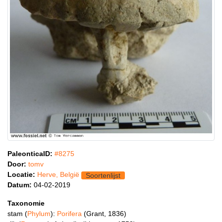
PaleonticaID:
#8275
Door:
tomv
Locatie:
Herve, België
Soortenlijst
Datum:
04-02-2019
Taxonomie
stam (
Phylum
):
Porifera
(Grant, 1836)