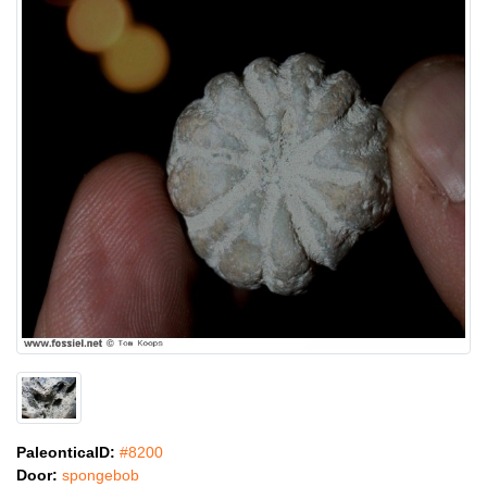
PaleonticaID:
#8200
Door:
spongebob