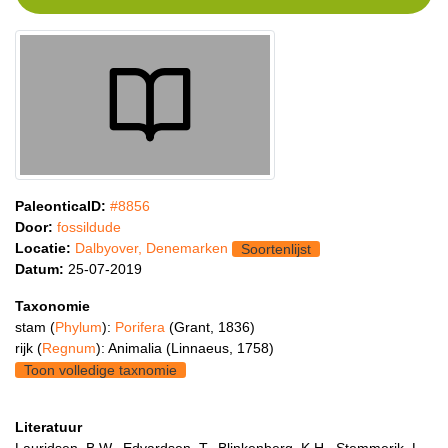
PaleonticaID:
#8856
Door:
fossildude
Locatie:
Dalbyover, Denemarken
Soortenlijst
Datum:
25-07-2019
Taxonomie
stam (
Phylum
):
Porifera
(Grant, 1836)
rijk (
Regnum
): Animalia (Linnaeus, 1758)
Toon volledige taxnomie
Literatuur
Lauridsen, B.W., Edvardsen, T., Blinkenberg, K.H., Stemmerik, L.