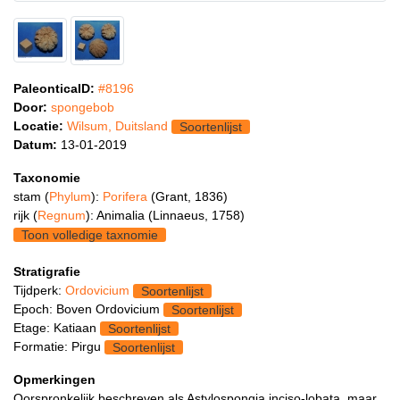
PaleonticaID:
#8196
Door:
spongebob
Locatie:
Wilsum, Duitsland
Soortenlijst
Datum:
13-01-2019
Taxonomie
stam (
Phylum
):
Porifera
(Grant, 1836)
rijk (
Regnum
): Animalia (Linnaeus, 1758)
Toon volledige taxnomie
Stratigrafie
Tijdperk:
Ordovicium
Soortenlijst
Epoch: Boven Ordovicium
Soortenlijst
Etage: Katiaan
Soortenlijst
Formatie: Pirgu
Soortenlijst
Opmerkingen
Oorspronkelijk beschreven als Astylospongia inciso-lobata, maar