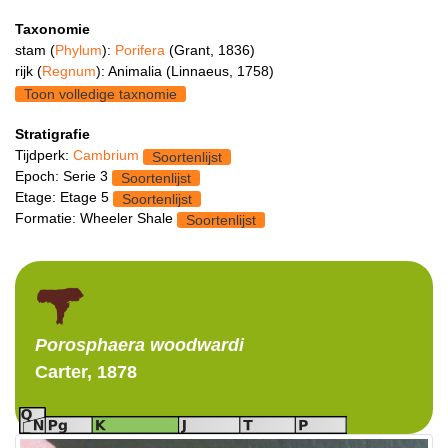
Taxonomie
stam (
Phylum
):
Porifera
(Grant, 1836)
rijk (
Regnum
): Animalia (Linnaeus, 1758)
Toon volledige taxnomie
Stratigrafie
Tijdperk:
Cambrium
Soortenlijst
Epoch: Serie 3
Soortenlijst
Etage: Etage 5
Soortenlijst
Formatie: Wheeler Shale
Soortenlijst
Porosphaera
woodwardi
Carter, 1878