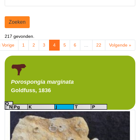
Zoeken
217 gevonden.
« Vorige
1
2
3
4
5
6
…
22
Volgende »
Porospongia
marginata
Goldfuss, 1836