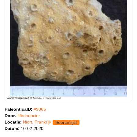
PaleonticaID:
#9065
Door:
fifbrindacier
Locatie:
Niort, Frankrijk
Soortenlijst
Datum:
10-02-2020