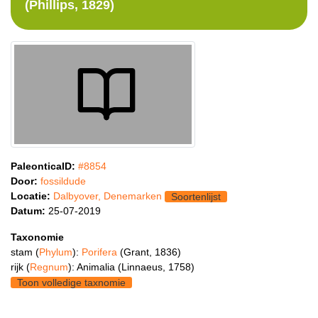
(Phillips, 1829)
PaleonticaID:
#8854
Door:
fossildude
Locatie:
Dalbyover, Denemarken
Soortenlijst
Datum:
25-07-2019
Taxonomie
stam (
Phylum
):
Porifera
(Grant, 1836)
rijk (
Regnum
): Animalia (Linnaeus, 1758)
Toon volledige taxnomie