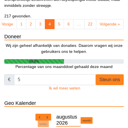
inmiddels zonder streepje.
217 gevonden.
« Vorige
1
2
3
4
5
6
…
22
Volgende »
Doneer
Wij zijn geheel afhankelijk van donaties. Daarom vragen wij onze
gebruikers ons te helpen.
50.0%
Percentage van ons maanddoel gehaald deze maand
€
Steun ons
Ik wil meer weten
Geo Kalender
augustus
month
2026
today