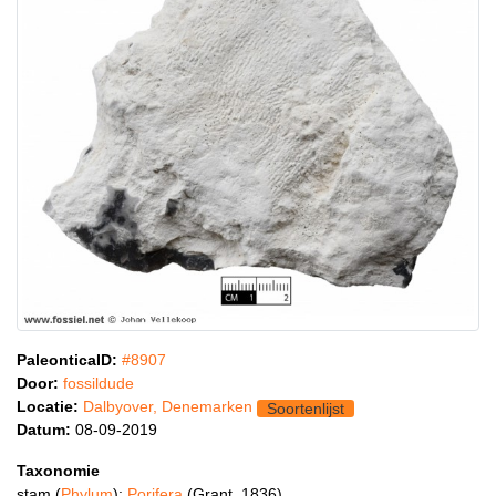
PaleonticaID:
#8907
Door:
fossildude
Locatie:
Dalbyover, Denemarken
Soortenlijst
Datum:
08-09-2019
Taxonomie
stam (
Phylum
):
Porifera
(Grant, 1836)