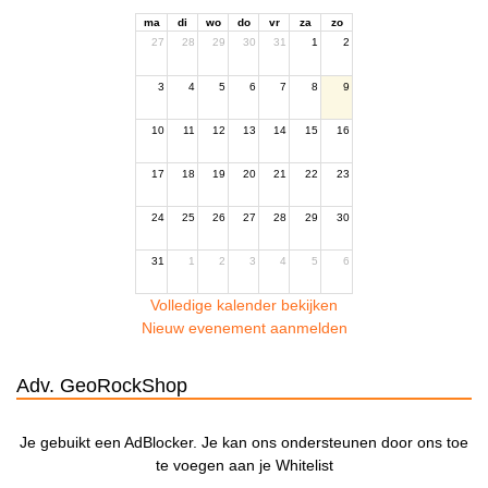
ma
di
wo
do
vr
za
zo
27
28
29
30
31
1
2
3
4
5
6
7
8
9
10
11
12
13
14
15
16
17
18
19
20
21
22
23
24
25
26
27
28
29
30
31
1
2
3
4
5
6
Volledige kalender bekijken
Nieuw evenement aanmelden
Adv. GeoRockShop
Je gebuikt een AdBlocker. Je kan ons ondersteunen door ons toe
te voegen aan je Whitelist