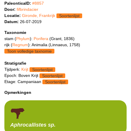
PaleonticaID:
#8857
Door:
fifbrindacier
Locatie:
Gironde, Frankrijk
Soortenlijst
Datum:
26-07-2019
Taxonomie
stam (
Phylum
):
Porifera
(Grant, 1836)
rijk (
Regnum
): Animalia (Linnaeus, 1758)
Toon volledige taxnomie
Stratigrafie
Tijdperk:
Krijt
Soortenlijst
Epoch: Boven Krijt
Soortenlijst
Etage: Campaniaan
Soortenlijst
Opmerkingen
Aphrocallistes
sp.