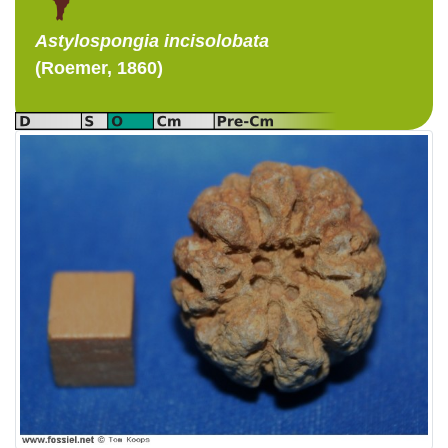
Astylospongia
incisolobata
(Roemer, 1860)