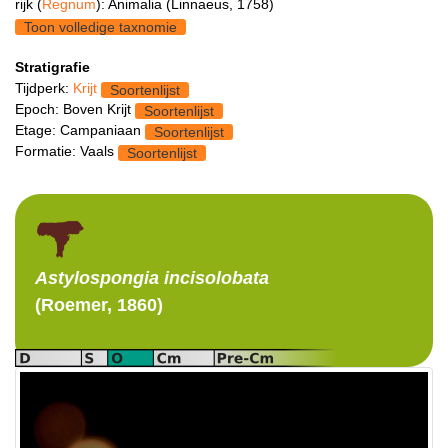
rijk (
Regnum
): Animalia (Linnaeus, 1758)
Toon volledige taxnomie
Stratigrafie
Tijdperk:
Krijt
Soortenlijst
Epoch: Boven Krijt
Soortenlijst
Etage: Campaniaan
Soortenlijst
Formatie: Vaals
Soortenlijst
Astylospongia
incisolobata
(Roemer, 1860)