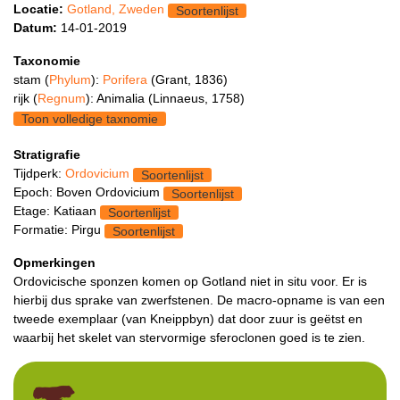
Locatie:
Gotland, Zweden
Soortenlijst
Datum:
14-01-2019
Taxonomie
stam (
Phylum
):
Porifera
(Grant, 1836)
rijk (
Regnum
): Animalia (Linnaeus, 1758)
Toon volledige taxnomie
Stratigrafie
Tijdperk:
Ordovicium
Soortenlijst
Epoch: Boven Ordovicium
Soortenlijst
Etage: Katiaan
Soortenlijst
Formatie: Pirgu
Soortenlijst
Opmerkingen
Ordovicische sponzen komen op Gotland niet in situ voor. Er is
hierbij dus sprake van zwerfstenen. De macro-opname is van een
tweede exemplaar (van Kneippbyn) dat door zuur is geëtst en
waarbij het skelet van stervormige sferoclonen goed is te zien.