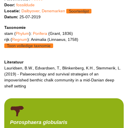
Door:
fossildude
Locatie:
Dalbyover, Denemarken
Soortenlijst
Datum:
25-07-2019
Taxonomie
stam (
Phylum
):
Porifera
(Grant, 1836)
rijk (
Regnum
): Animalia (Linnaeus, 1758)
Toon volledige taxnomie
Literatuur
Lauridsen, B.W., Edvardsen, T., Blinkenberg, K.H., Stemmerik, L.
(2019) - Palaeoecology and survival strategies of an
impoverished benthic chalk community in a mid-Danian deep
shelf setting
Porosphaera
globularis