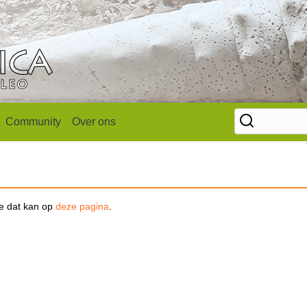
Community
Over ons
se dat kan op
deze pagina
.