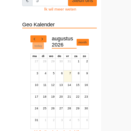
€
Steun ons
Ik wil meer weten
Geo Kalender
augustus
month
2026
today
ma
di
wo
do
vr
za
zo
27
28
29
30
31
1
2
3
4
5
6
7
8
9
10
11
12
13
14
15
16
17
18
19
20
21
22
23
24
25
26
27
28
29
30
31
1
2
3
4
5
6