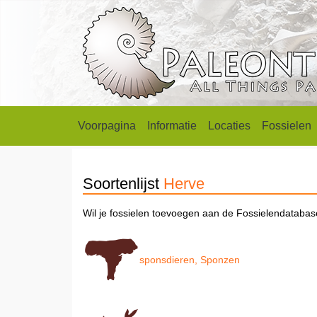
Voorpagina
Informatie
Locaties
Fossielen
Soortenlijst
Herve
Wil je fossielen toevoegen aan de Fossielendataba
sponsdieren, Sponzen