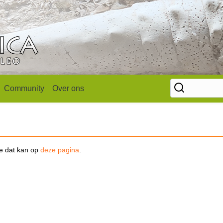
Community
Over ons
se dat kan op
deze pagina
.