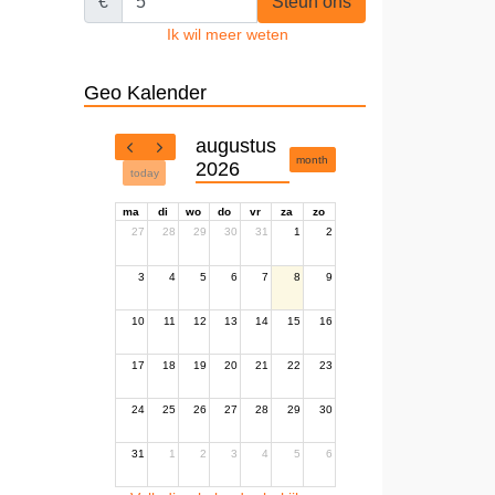
€
Steun ons
Ik wil meer weten
Geo Kalender
augustus
month
2026
today
ma
di
wo
do
vr
za
zo
27
28
29
30
31
1
2
3
4
5
6
7
8
9
10
11
12
13
14
15
16
17
18
19
20
21
22
23
24
25
26
27
28
29
30
31
1
2
3
4
5
6