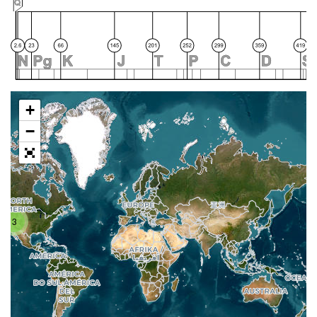
+
−
3