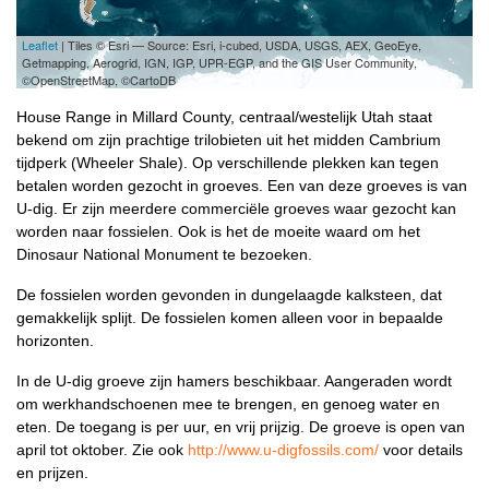
Leaflet
| Tiles © Esri — Source: Esri, i-cubed, USDA, USGS, AEX, GeoEye,
Getmapping, Aerogrid, IGN, IGP, UPR-EGP, and the GIS User Community,
©OpenStreetMap, ©CartoDB
House Range in Millard County, centraal/westelijk Utah staat
bekend om zijn prachtige trilobieten uit het midden Cambrium
tijdperk (Wheeler Shale). Op verschillende plekken kan tegen
betalen worden gezocht in groeves. Een van deze groeves is van
U-dig. Er zijn meerdere commerciële groeves waar gezocht kan
worden naar fossielen. Ook is het de moeite waard om het
Dinosaur National Monument te bezoeken.
De fossielen worden gevonden in dungelaagde kalksteen, dat
gemakkelijk splijt. De fossielen komen alleen voor in bepaalde
horizonten.
In de U-dig groeve zijn hamers beschikbaar. Aangeraden wordt
om werkhandschoenen mee te brengen, en genoeg water en
eten. De toegang is per uur, en vrij prijzig. De groeve is open van
april tot oktober. Zie ook
http://www.u-digfossils.com/
voor details
en prijzen.