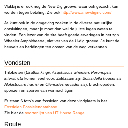
Vlakbij is er ook nog de New Dig groeve, waar ook gezocht kan
worden tegen betaling. Zie ook
http://www.anewdiginc.com/
Je kunt ook in de omgeving zoeken in de diverse natuurlijke
ontsluitingen, maar je moet dan wel de juiste lagen weten te
vinden. Een lezer van de site heeft goede ervaringen in het zgn.
Wheeler Amphitheatre, niet ver van de U-dig groeve. Je kunt de
heuvels en beddingen ten oosten van de weg verkennen.
Vondsten
Trilobieten (
Elrathia kingii
,
Asaphiscus wheeleri
,
Peronopsis
interstricta
komen veel voor. Zeldzaam zijn
Bolasidella housensis
,
Alokistocare harrisi
en
Olenoides nevadensis
), brachiopoden,
sponzen en sporen van wormachtigen.
Er staan 6 foto's van fossielen van deze vindplaats in het
Fossielen Fossielendatabase
.
Zie hier de
soortenlijst van UT House Range
.
Route