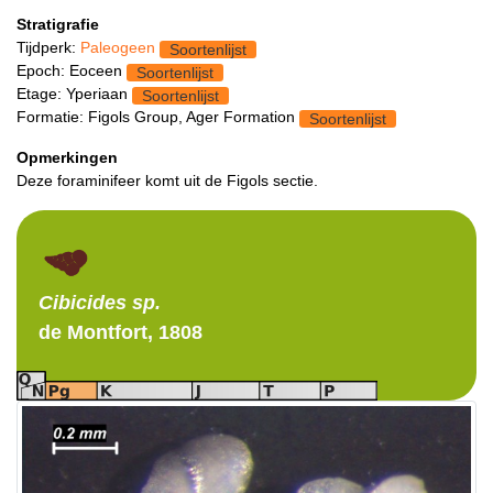
Stratigrafie
Tijdperk:
Paleogeen
Soortenlijst
Epoch: Eoceen
Soortenlijst
Etage: Yperiaan
Soortenlijst
Formatie: Figols Group, Ager Formation
Soortenlijst
Opmerkingen
Deze foraminifeer komt uit de Figols sectie.
Cibicides
sp.
de Montfort, 1808