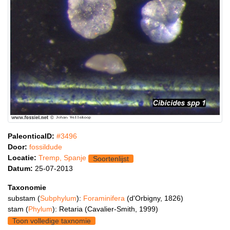
PaleonticaID:
#3496
Door:
fossildude
Locatie:
Tremp, Spanje
Soortenlijst
Datum:
25-07-2013
Taxonomie
substam (
Subphylum
):
Foraminifera
(d'Orbigny, 1826)
stam (
Phylum
): Retaria (Cavalier-Smith, 1999)
Toon volledige taxnomie