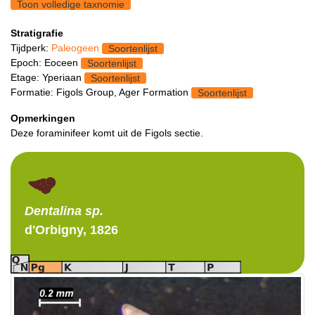
Toon volledige taxnomie
Stratigrafie
Tijdperk:
Paleogeen
Soortenlijst
Epoch: Eoceen
Soortenlijst
Etage: Yperiaan
Soortenlijst
Formatie: Figols Group, Ager Formation
Soortenlijst
Opmerkingen
Deze foraminifeer komt uit de Figols sectie.
Dentalina
sp.
d'Orbigny, 1826