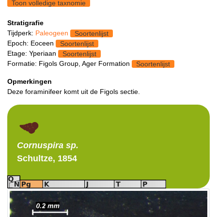
Toon volledige taxnomie
Stratigrafie
Tijdperk:
Paleogeen
Soortenlijst
Epoch: Eoceen
Soortenlijst
Etage: Yperiaan
Soortenlijst
Formatie: Figols Group, Ager Formation
Soortenlijst
Opmerkingen
Deze foraminifeer komt uit de Figols sectie.
Cornuspira
sp.
Schultze, 1854