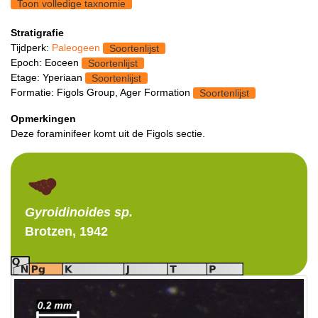
Toon volledige taxnomie
Stratigrafie
Tijdperk:
Paleogeen
Soortenlijst
Epoch: Eoceen
Soortenlijst
Etage: Yperiaan
Soortenlijst
Formatie: Figols Group, Ager Formation
Soortenlijst
Opmerkingen
Deze foraminifeer komt uit de Figols sectie.
Gyroidinoides
sp.
Brotzen, 1942