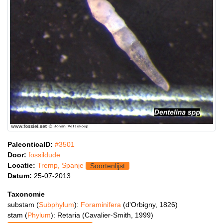
PaleonticaID:
#3501
Door:
fossildude
Locatie:
Tremp, Spanje
Soortenlijst
Datum:
25-07-2013
Taxonomie
substam (
Subphylum
):
Foraminifera
(d'Orbigny, 1826)
stam (
Phylum
): Retaria (Cavalier-Smith, 1999)