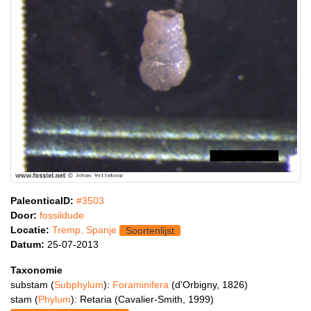
PaleonticaID:
#3503
Door:
fossildude
Locatie:
Tremp, Spanje
Soortenlijst
Datum:
25-07-2013
Taxonomie
substam (
Subphylum
):
Foraminifera
(d'Orbigny, 1826)
stam (
Phylum
): Retaria (Cavalier-Smith, 1999)