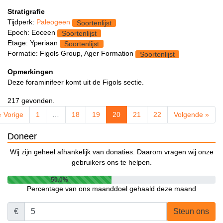
Stratigrafie
Tijdperk:
Paleogeen
Soortenlijst
Epoch: Eoceen
Soortenlijst
Etage: Yperiaan
Soortenlijst
Formatie: Figols Group, Ager Formation
Soortenlijst
Opmerkingen
Deze foraminifeer komt uit de Figols sectie.
217 gevonden.
« Vorige
1
…
18
19
20
21
22
Volgende »
Doneer
Wij zijn geheel afhankelijk van donaties. Daarom vragen wij onze
gebruikers ons te helpen.
50.0%
Percentage van ons maanddoel gehaald deze maand
€
Steun ons