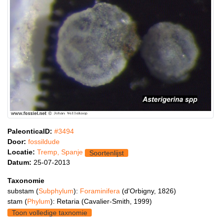
PaleonticaID:
#3494
Door:
fossildude
Locatie:
Tremp, Spanje
Soortenlijst
Datum:
25-07-2013
Taxonomie
substam (
Subphylum
):
Foraminifera
(d'Orbigny, 1826)
stam (
Phylum
): Retaria (Cavalier-Smith, 1999)
Toon volledige taxnomie