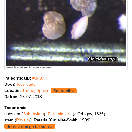
PaleonticaID:
#3497
Door:
fossildude
Locatie:
Tremp, Spanje
Soortenlijst
Datum:
25-07-2013
Taxonomie
substam (
Subphylum
):
Foraminifera
(d'Orbigny, 1826)
stam (
Phylum
): Retaria (Cavalier-Smith, 1999)
Toon volledige taxnomie