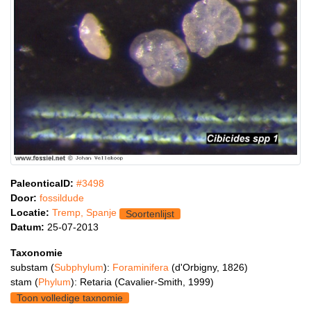
PaleonticaID:
#3498
Door:
fossildude
Locatie:
Tremp, Spanje
Soortenlijst
Datum:
25-07-2013
Taxonomie
substam (
Subphylum
):
Foraminifera
(d'Orbigny, 1826)
stam (
Phylum
): Retaria (Cavalier-Smith, 1999)
Toon volledige taxnomie