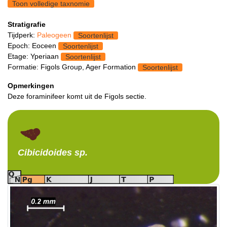
Toon volledige taxnomie
Stratigrafie
Tijdperk:
Paleogeen
Soortenlijst
Epoch: Eoceen
Soortenlijst
Etage: Yperiaan
Soortenlijst
Formatie: Figols Group, Ager Formation
Soortenlijst
Opmerkingen
Deze foraminifeer komt uit de Figols sectie.
Cibicidoides
sp.