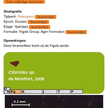
Toon volledige taxnomie
Stratigrafie
Tijdperk:
Paleogeen
Soortenlijst
Epoch: Eoceen
Soortenlijst
Etage: Yperiaan
Soortenlijst
Formatie: Figols Group, Ager Formation
Soortenlijst
Opmerkingen
Deze foraminifeer komt uit de Figols sectie.
Cibicides
sp.
de Montfort, 1808