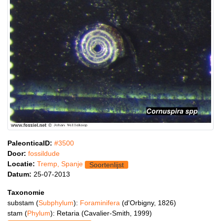
PaleonticaID:
#3500
Door:
fossildude
Locatie:
Tremp, Spanje
Soortenlijst
Datum:
25-07-2013
Taxonomie
substam (
Subphylum
):
Foraminifera
(d'Orbigny, 1826)
stam (
Phylum
): Retaria (Cavalier-Smith, 1999)