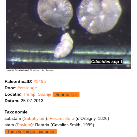
PaleonticaID:
#3495
Door:
fossildude
Locatie:
Tremp, Spanje
Soortenlijst
Datum:
25-07-2013
Taxonomie
substam (
Subphylum
):
Foraminifera
(d'Orbigny, 1826)
stam (
Phylum
): Retaria (Cavalier-Smith, 1999)
Toon volledige taxnomie