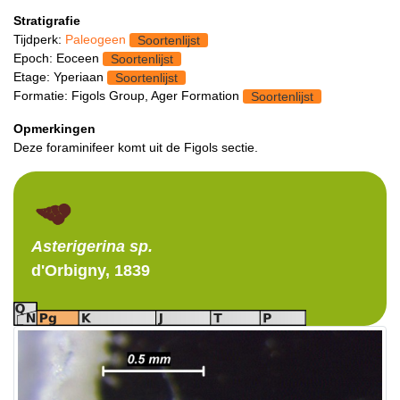
Stratigrafie
Tijdperk:
Paleogeen
Soortenlijst
Epoch: Eoceen
Soortenlijst
Etage: Yperiaan
Soortenlijst
Formatie: Figols Group, Ager Formation
Soortenlijst
Opmerkingen
Deze foraminifeer komt uit de Figols sectie.
Asterigerina
sp.
d'Orbigny, 1839