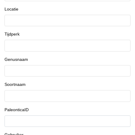
Locatie
Tijdperk
Genusnaam
Soortnaam
PaleonticaID
Gebruiker