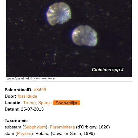
PaleonticaID:
#3499
Door:
fossildude
Locatie:
Tremp, Spanje
Soortenlijst
Datum:
25-07-2013
Taxonomie
substam (
Subphylum
):
Foraminifera
(d'Orbigny, 1826)
stam (
Phylum
): Retaria (Cavalier-Smith, 1999)