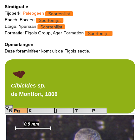
Stratigrafie
Tijdperk:
Paleogeen
Soortenlijst
Epoch: Eoceen
Soortenlijst
Etage: Yperiaan
Soortenlijst
Formatie: Figols Group, Ager Formation
Soortenlijst
Opmerkingen
Deze foraminifeer komt uit de Figols sectie.
Cibicides
sp.
de Montfort, 1808