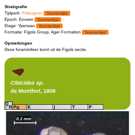
Stratigrafie
Tijdperk:
Paleogeen
Soortenlijst
Epoch: Eoceen
Soortenlijst
Etage: Yperiaan
Soortenlijst
Formatie: Figols Group, Ager Formation
Soortenlijst
Opmerkingen
Deze foraminifeer komt uit de Figols sectie.
Cibicides
sp.
de Montfort, 1808