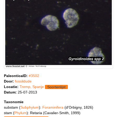
PaleonticaID:
#3502
Door:
fossildude
Locatie:
Tremp, Spanje
Soortenlijst
Datum:
25-07-2013
Taxonomie
substam (
Subphylum
):
Foraminifera
(d'Orbigny, 1826)
stam (
Phylum
): Retaria (Cavalier-Smith, 1999)