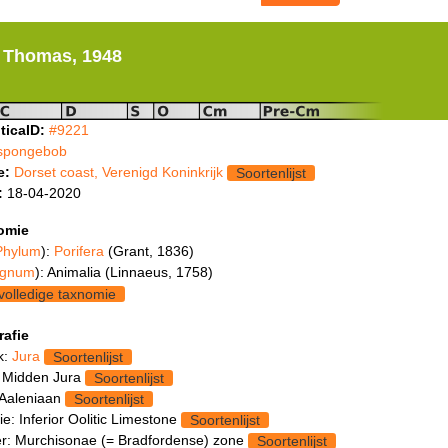
Thomas, 1948
ticaID:
#9221
spongebob
e:
Dorset coast, Verenigd Koninkrijk
Soortenlijst
:
18-04-2020
omie
Phylum
):
Porifera
(Grant, 1836)
gnum
): Animalia (Linnaeus, 1758)
volledige taxnomie
rafie
k:
Jura
Soortenlijst
 Midden Jura
Soortenlijst
 Aaleniaan
Soortenlijst
e: Inferior Oolitic Limestone
Soortenlijst
: Murchisonae (= Bradfordense) zone
Soortenlijst