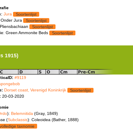
rafie
k:
Jura
Soortenlijst
 Onder Jura
Soortenlijst
 Pliensbachiaan
Soortenlijst
ie: Green Ammonite Beds
Soortenlijst
us 1915)
ticaID:
#9119
spongebob
e:
Dorset coast, Verenigd Koninkrijk
Soortenlijst
:
20-03-2020
omie
rdo
):
Belemnitida
(Gray, 1849)
se (
Subclassis
): Coleoidea (Bather, 1888)
volledige taxnomie