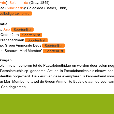
rdo
):
Belemnitida
(Gray, 1849)
se (
Subclassis
): Coleoidea (Bather, 1888)
volledige taxnomie
rafie
k:
Jura
Soortenlijst
 Onder Jura
Soortenlijst
 Pliensbachiaan
Soortenlijst
ie: Green Ammonite Beds
Soortenlijst
: 'Seatown Marl Member'
Soortenlijst
kingen
elemnieten behoren tot de Passaloteuthidae en worden door velen no
Passaloteuthis sp. genoemd. Actueel is Pseudohastites als nieuwe soo
oteuthis opgevoerd. De kleur van deze exemplaren is kenmerkend voo
wn Marl Member' oftewel de Green Ammonite Beds die aan de voet va
 Cap dagzomen.