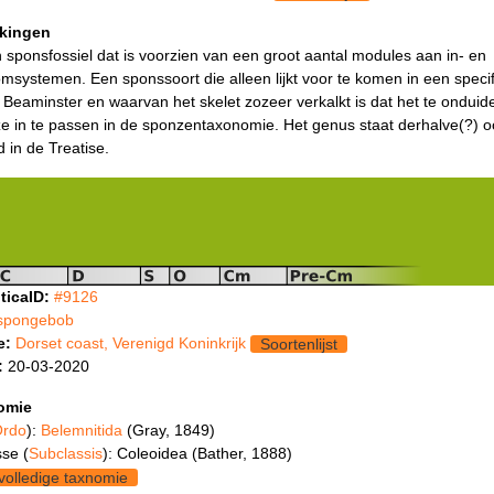
kingen
 sponsfossiel dat is voorzien van een groot aantal modules aan in- en
omsystemen. Een sponssoort die alleen lijkt voor te komen in een speci
j Beaminster en waarvan het skelet zozeer verkalkt is dat het te onduidel
e in te passen in de sponzentaxonomie. Het genus staat derhalve(?) o
 in de Treatise.
ticaID:
#9126
spongebob
e:
Dorset coast, Verenigd Koninkrijk
Soortenlijst
:
20-03-2020
omie
rdo
):
Belemnitida
(Gray, 1849)
se (
Subclassis
): Coleoidea (Bather, 1888)
volledige taxnomie