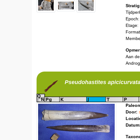
Stratig
Tijdper
Epoch:
Etage:
Format
Member
Opmer
Aan de
Androg
Pseudohastites
apicicurvat
Paleon
Door:
Locati
Datum
Taxon