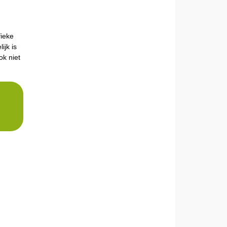
fieke
ijk is
ok niet