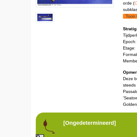
orde (
O
subklas
Toon 
Stratig
Tijdper
Epoch:
Etage:
Format
Member
Opmer
Deze b
steeds 
Passal
'Seato
Golden
[Ongedetermineerd]