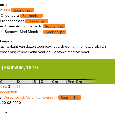
rafie
k:
Jura
Soortenlijst
 Onder Jura
Soortenlijst
 Pliensbachiaan
Soortenlijst
ie: Green Ammonite Beds
Soortenlijst
: 'Seatown Marl Member'
Soortenlijst
kingen
 achterkant van deze steen bevindt zich een ammonietafdruk van
ynoceras; kenmerkend voor de 'Seatown Marl Member'.
a
(Blainville, 1827)
ticaID:
#9114
spongebob
e:
Dorset coast, Verenigd Koninkrijk
Soortenlijst
:
20-03-2020
omie