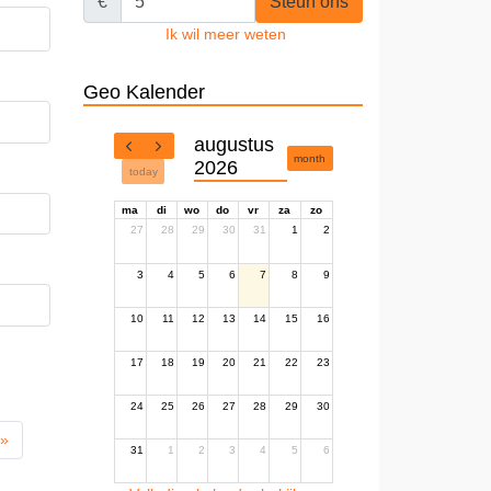
€
Steun ons
Ik wil meer weten
Geo Kalender
augustus
month
2026
today
ma
di
wo
do
vr
za
zo
27
28
29
30
31
1
2
3
4
5
6
7
8
9
10
11
12
13
14
15
16
17
18
19
20
21
22
23
24
25
26
27
28
29
30
 »
31
1
2
3
4
5
6