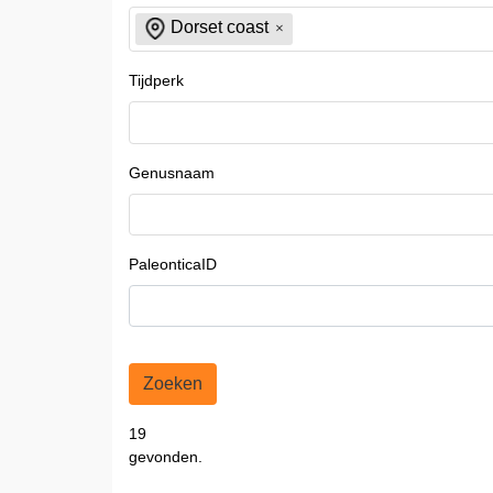
Dorset coast
Tijdperk
Genusnaam
PaleonticaID
Zoeken
19
gevonden.