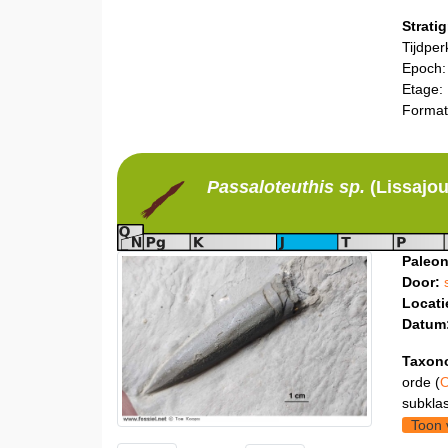
Stratig
Tijdper
Epoch:
Etage:
Format
Passaloteuthis
sp.
(Lissajo
Paleon
Door:
Locati
Datum
Taxon
orde (
O
subklas
Toon 