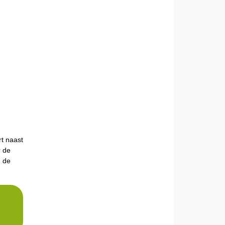
g
rt naast
r de
n de