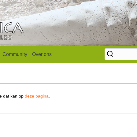
Community
Over ons
se dat kan op
deze pagina
.