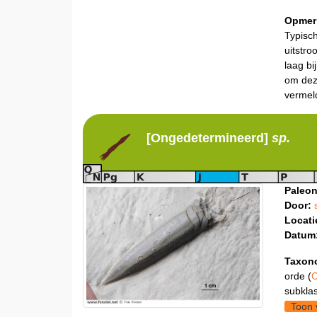
Opmer
Typisch
uitstro
laag bi
om dez
vermeld
[Ongedetermineerd]
sp.
Paleon
Door:
Locati
Datum
Taxon
orde (
O
subklas
Toon 