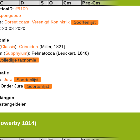
ticaID:
#9109
spongebob
e:
Dorset coast, Verenigd Koninkrijk
Soortenlijst
:
20-03-2020
omie
(
Classis
):
Crinoidea
(Miller, 1821)
m (
Subphylum
): Pelmatozoa (Leuckart, 1848)
volledige taxnomie
rafie
k:
Jura
Soortenlijst
 Onder Jura
Soortenlijst
kingen
estengeldelen
Sowerby 1814)