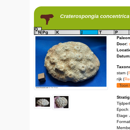
Craterospongia
concentrica
Paleon
Door:
Locati
Datum
Taxon
stam (
rijk (
Re
Toon 
Stratig
Tijdper
Epoch:
Etage:
Formati
Member