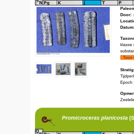
Paleon
Door:
Locati
Datum
Taxon
klasse 
substa
Toon 
Stratig
Tijdper
Epoch:
Opmer
Zeeleli
Promicroceras
planicosta
(