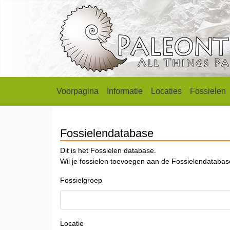
Voorpagina
Informatie
Locaties
Fossielen
Fossielendatabase
Dit is het Fossielen database.
Wil je fossielen toevoegen aan de Fossielendataba
Fossielgroep
Locatie