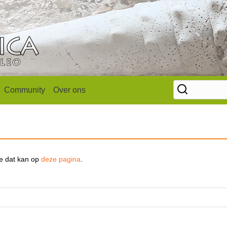
Community
Over ons
se dat kan op
deze pagina
.