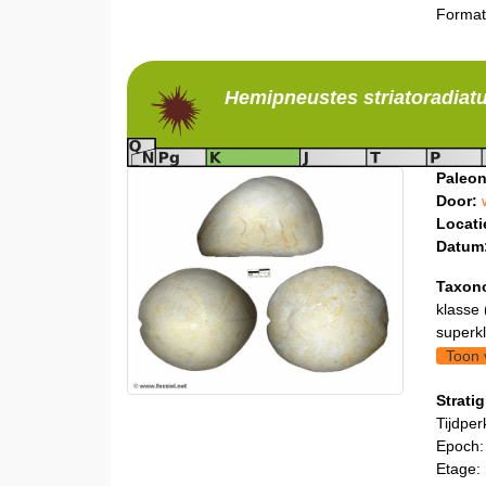
Format
Hemipneustes
striatoradiat
Paleon
Door:
Locati
Datum
Taxon
klasse 
superkl
Toon 
Stratig
Tijdper
Epoch:
Etage: