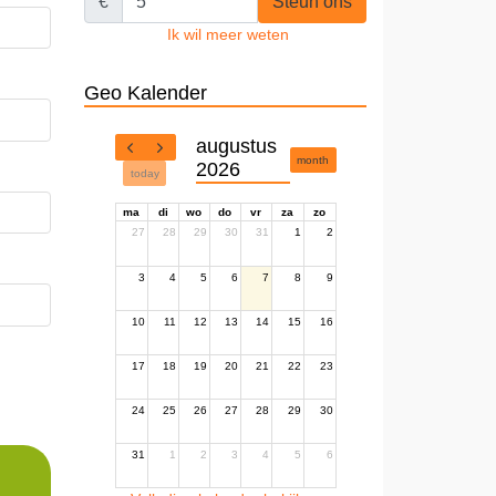
€
Steun ons
Ik wil meer weten
Geo Kalender
augustus
month
2026
today
ma
di
wo
do
vr
za
zo
27
28
29
30
31
1
2
3
4
5
6
7
8
9
10
11
12
13
14
15
16
17
18
19
20
21
22
23
24
25
26
27
28
29
30
31
1
2
3
4
5
6