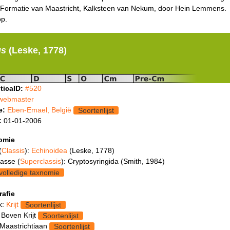
 Formatie van Maastricht, Kalksteen van Nekum, door Hein Lemmens.
p.
us
(Leske, 1778)
ticaID:
#520
webmaster
e:
Eben-Emael, België
Soortenlijst
:
01-01-2006
omie
(
Classis
):
Echinoidea
(Leske, 1778)
asse (
Superclassis
): Cryptosyringida (Smith, 1984)
volledige taxnomie
rafie
k:
Krijt
Soortenlijst
 Boven Krijt
Soortenlijst
 Maastrichtiaan
Soortenlijst