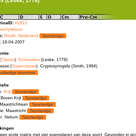
us
(Leske, 1778)
ticaID:
#1913
pachydiscus
e:
Rooth, Nederland
Soortenlijst
:
18-04-2007
omie
(
Classis
):
Echinoidea
(Leske, 1778)
asse (
Superclassis
): Cryptosyringida (Smith, 1984)
volledige taxnomie
rafie
k:
Krijt
Soortenlijst
 Boven Krijt
Soortenlijst
 Maastrichtiaan
Soortenlijst
ie: Maastricht
Soortenlijst
r: Nekum
Soortenlijst
kingen
 een grote matrix met vier exemplaren van deze soort. Gevonden in gro