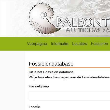
Voorpagina
Informatie
Locaties
Fossielen
Fossielendatabase
Dit is het Fossielen database.
Wil je fossielen toevoegen aan de Fossielendataba
Fossielgroep
Locatie