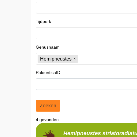
Tijdperk
Genusnaam
Hemipneustes
PaleonticaID
Zoeken
4 gevonden.
Hemipneustes
striatoradiat