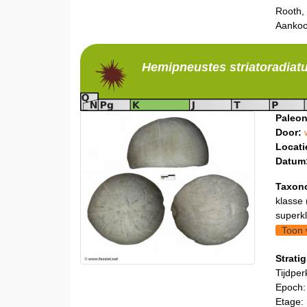
Rooth,
Aankoo
Hemipneustes
striatoradiat
Paleon
Door:
Locati
Datum
Taxon
klasse 
superkl
Toon 
Stratig
Tijdper
Epoch:
Etage: