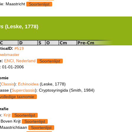
ie: Maastricht
Soortenlijst
us
(Leske, 1778)
ticaID:
#519
webmaster
e:
ENCI, Nederland
Soortenlijst
:
01-01-2006
omie
(
Classis
):
Echinoidea
(Leske, 1778)
asse (
Superclassis
): Cryptosyringida (Smith, 1984)
volledige taxnomie
rafie
k:
Krijt
Soortenlijst
 Boven Krijt
Soortenlijst
 Maastrichtiaan
Soortenlijst