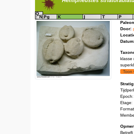
Hemipneustes
striatoradiat
Paleon
Door:
Locati
Datum
Taxon
klasse 
superkl
Toon 
Stratig
Tijdper
Epoch:
Etage:
Format
Membe
Opmer
Betreft