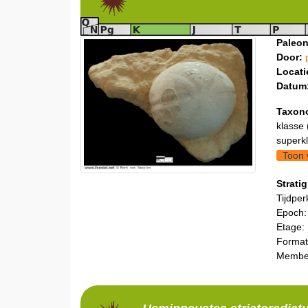
Paleon
Door:
Locati
Datum
Taxon
klasse 
superkl
Toon 
Stratig
Tijdper
Epoch:
Etage:
Format
Membe