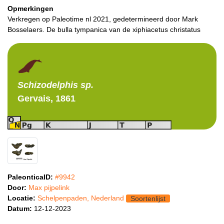
Opmerkingen
Verkregen op Paleotime nl 2021, gedetermineerd door Mark
Bosselaers. De bulla tympanica van de xiphiacetus christatus
Schizodelphis
sp.
Gervais, 1861
PaleonticaID:
#9942
Door:
Max pijpelink
Locatie:
Schelpenpaden, Nederland
Soortenlijst
Datum:
12-12-2023