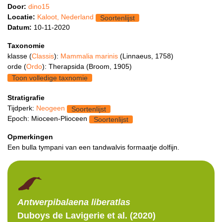
Door:
dino15
Locatie:
Kaloot, Nederland
Soortenlijst
Datum:
10-11-2020
Taxonomie
klasse (
Classis
):
Mammalia marinis
(Linnaeus, 1758)
orde (
Ordo
): Therapsida (Broom, 1905)
Toon volledige taxnomie
Stratigrafie
Tijdperk:
Neogeen
Soortenlijst
Epoch: Mioceen-Plioceen
Soortenlijst
Opmerkingen
Een bulla tympani van een tandwalvis formaatje dolfijn.
Antwerpibalaena
liberatlas
Duboys de Lavigerie et al. (2020)