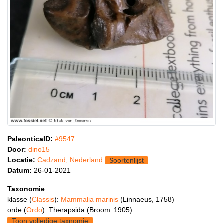
PaleonticaID:
#9547
Door:
dino15
Locatie:
Cadzand, Nederland
Soortenlijst
Datum:
26-01-2021
Taxonomie
klasse (
Classis
):
Mammalia marinis
(Linnaeus, 1758)
orde (
Ordo
): Therapsida (Broom, 1905)
Toon volledige taxnomie