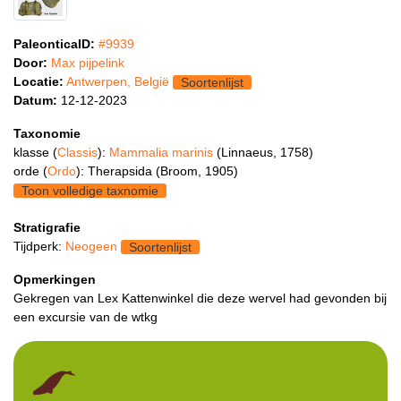
PaleonticaID:
#9939
Door:
Max pijpelink
Locatie:
Antwerpen, België
Soortenlijst
Datum:
12-12-2023
Taxonomie
klasse (
Classis
):
Mammalia marinis
(Linnaeus, 1758)
orde (
Ordo
): Therapsida (Broom, 1905)
Toon volledige taxnomie
Stratigrafie
Tijdperk:
Neogeen
Soortenlijst
Opmerkingen
Gekregen van Lex Kattenwinkel die deze wervel had gevonden bij
een excursie van de wtkg