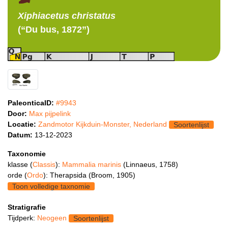
Xiphiacetus
christatus
(“Du bus, 1872”)
PaleonticaID:
#9943
Door:
Max pijpelink
Locatie:
Zandmotor Kijkduin-Monster, Nederland
Soortenlijst
Datum:
13-12-2023
Taxonomie
klasse (
Classis
):
Mammalia marinis
(Linnaeus, 1758)
orde (
Ordo
): Therapsida (Broom, 1905)
Toon volledige taxnomie
Stratigrafie
Tijdperk:
Neogeen
Soortenlijst