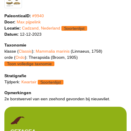
PaleonticaID:
#9940
Door:
Max pijpelink
Locatie:
Cadzand, Nederland
Soortenlijst
Datum:
12-12-2023
Taxonomie
klasse (
Classis
):
Mammalia marinis
(Linnaeus, 1758)
orde (
Ordo
): Therapsida (Broom, 1905)
Toon volledige taxnomie
Stratigrafie
Tijdperk:
Kwartair
Soortenlijst
Opmerkingen
2e borstwervel van een zeehond gevonden bij nieuwvliet.