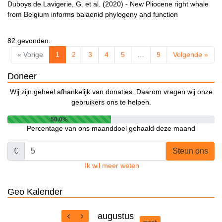
Duboys de Lavigerie, G. et al. (2020) - New Pliocene right whale
from Belgium informs balaenid phylogeny and function
82 gevonden.
« Vorige
1
2
3
4
5
…
9
Volgende »
Doneer
Wij zijn geheel afhankelijk van donaties. Daarom vragen wij onze
gebruikers ons te helpen.
50.0%
Percentage van ons maanddoel gehaald deze maand
€
Steun ons
Ik wil meer weten
Geo Kalender
augustus
month