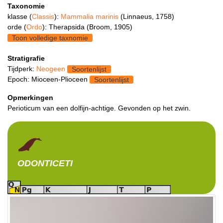
Taxonomie
klasse (
Classis
):
Mammalia marinis
(Linnaeus, 1758)
orde (
Ordo
): Therapsida (Broom, 1905)
Toon volledige taxnomie
Stratigrafie
Tijdperk:
Neogeen
Soortenlijst
Epoch: Mioceen-Plioceen
Soortenlijst
Opmerkingen
Perioticum van een dolfijn-achtige. Gevonden op het zwin.
ODONTICETI