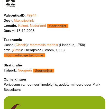
PaleonticaID:
#9944
Door:
Max pijpelink
Locatie:
Kaloot, Nederland
Soortenlijst
Datum:
13-12-2023
Taxonomie
klasse (
Classis
):
Mammalia marinis
(Linnaeus, 1758)
orde (
Ordo
): Therapsida (Broom, 1905)
Toon volledige taxnomie
Stratigrafie
Tijdperk:
Neogeen
Soortenlijst
Opmerkingen
Perioticum van een eurhinodelphis, gedetermineerd door Mark
Bosselaers