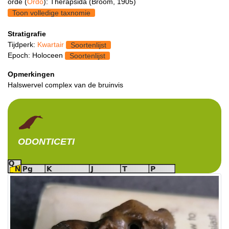
orde (
Ordo
): Therapsida (Broom, 1905)
Toon volledige taxnomie
Stratigrafie
Tijdperk:
Kwartair
Soortenlijst
Epoch: Holoceen
Soortenlijst
Opmerkingen
Halswervel complex van de bruinvis
ODONTICETI