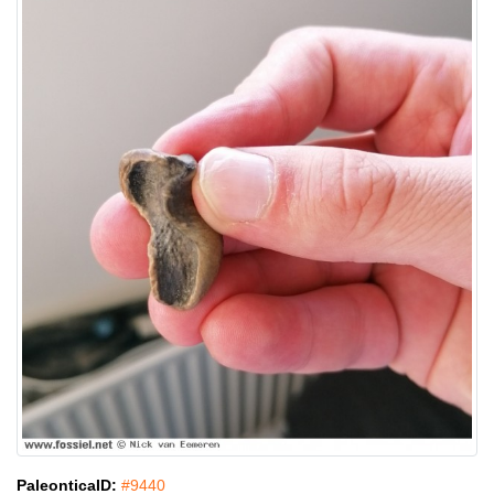
PaleonticaID:
#9440