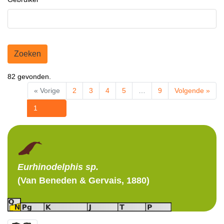
Zoeken
82 gevonden.
« Vorige
2
3
4
5
…
9
Volgende »
1
Eurhinodelphis
sp.
(Van Beneden & Gervais, 1880)