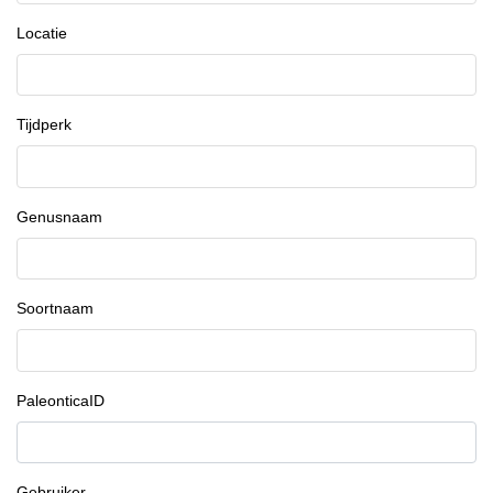
Locatie
Tijdperk
Genusnaam
Soortnaam
PaleonticaID
Gebruiker