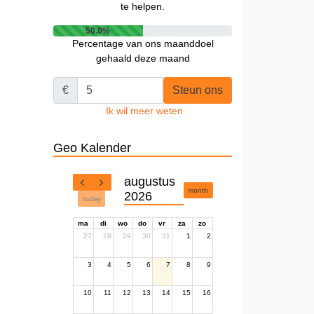
te helpen.
50.0%
Percentage van ons maanddoel
gehaald deze maand
€
Steun ons
Ik wil meer weten
Geo Kalender
augustus
month
2026
today
ma
di
wo
do
vr
za
zo
27
28
29
30
31
1
2
3
4
5
6
7
8
9
10
11
12
13
14
15
16