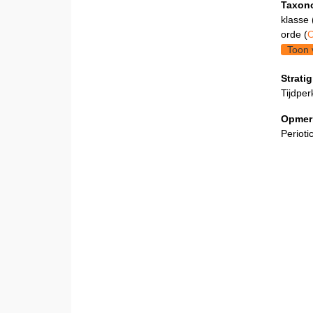
Taxon
klasse 
orde (
O
Toon 
Stratig
Tijdper
Opmer
Periot