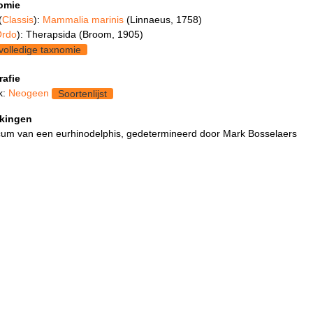
omie
(
Classis
):
Mammalia marinis
(Linnaeus, 1758)
rdo
): Therapsida (Broom, 1905)
volledige taxnomie
rafie
k:
Neogeen
Soortenlijst
kingen
icum van een eurhinodelphis, gedetermineerd door Mark Bosselaers