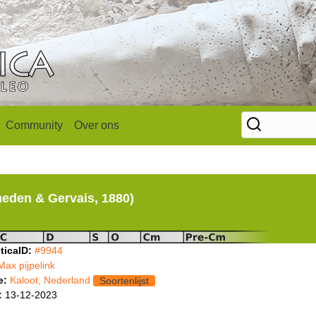
Community
Over ons
eden & Gervais, 1880)
ticaID:
#9944
Max pijpelink
e:
Kaloot, Nederland
Soortenlijst
:
13-12-2023