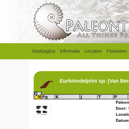
Voorpagina
Informatie
Locaties
Fossielen
Eurhinodelphis
sp.
(Van Ben
Paleon
Door:
Locati
Datum