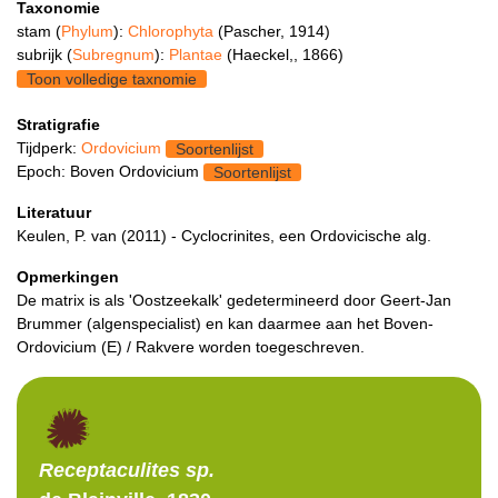
Taxonomie
stam (
Phylum
):
Chlorophyta
(Pascher, 1914)
subrijk (
Subregnum
):
Plantae
(Haeckel,, 1866)
Toon volledige taxnomie
Stratigrafie
Tijdperk:
Ordovicium
Soortenlijst
Epoch: Boven Ordovicium
Soortenlijst
Literatuur
Keulen, P. van (2011) - Cyclocrinites, een Ordovicische alg.
Opmerkingen
De matrix is als 'Oostzeekalk' gedetermineerd door Geert-Jan
Brummer (algenspecialist) en kan daarmee aan het Boven-
Ordovicium (E) / Rakvere worden toegeschreven.
Receptaculites
sp.