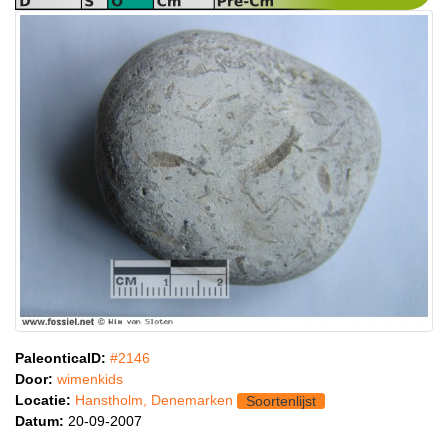
PaleonticaID:
#2146
Door:
wimenkids
Locatie:
Hanstholm, Denemarken
Soortenlijst
Datum:
20-09-2007