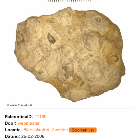
PaleonticaID:
#1169
Door:
webmaster
Locatie:
Bjärsjölagård, Zweden
Soortenlijst
Datum:
25-02-2006