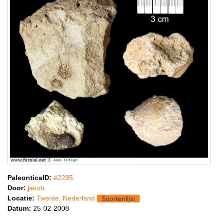
PaleonticaID:
#2285
Door:
jakob
Locatie:
Twente, Nederland
Soortenlijst
Datum:
25-02-2008