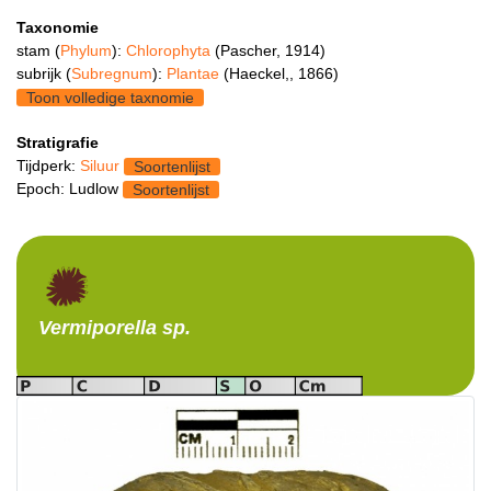
Taxonomie
stam (
Phylum
):
Chlorophyta
(Pascher, 1914)
subrijk (
Subregnum
):
Plantae
(Haeckel,, 1866)
Toon volledige taxnomie
Stratigrafie
Tijdperk:
Siluur
Soortenlijst
Epoch: Ludlow
Soortenlijst
Vermiporella
sp.