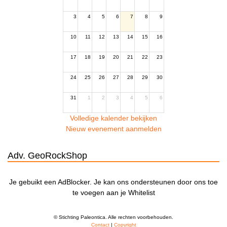
3
4
5
6
7
8
9
10
11
12
13
14
15
16
17
18
19
20
21
22
23
24
25
26
27
28
29
30
31
1
2
3
4
5
6
Volledige kalender bekijken
Nieuw evenement aanmelden
Adv. GeoRockShop
Je gebuikt een AdBlocker. Je kan ons ondersteunen door ons toe
te voegen aan je Whitelist
© Stichting Paleontica. Alle rechten voorbehouden.
Contact
|
Copyright