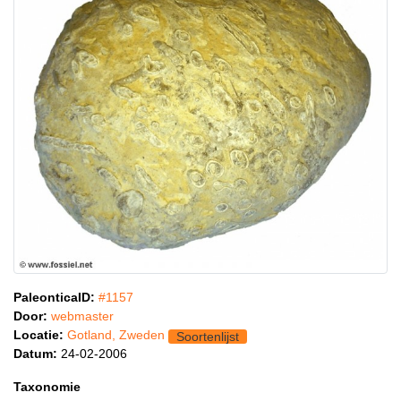
PaleonticaID:
#1157
Door:
webmaster
Locatie:
Gotland, Zweden
Soortenlijst
Datum:
24-02-2006
Taxonomie