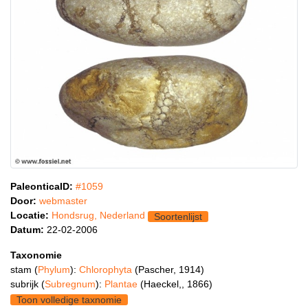
PaleonticaID:
#1059
Door:
webmaster
Locatie:
Hondsrug, Nederland
Soortenlijst
Datum:
22-02-2006
Taxonomie
stam (
Phylum
):
Chlorophyta
(Pascher, 1914)
subrijk (
Subregnum
):
Plantae
(Haeckel,, 1866)
Toon volledige taxnomie