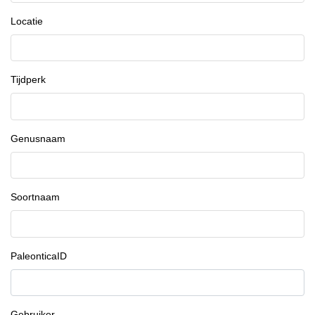
Locatie
Tijdperk
Genusnaam
Soortnaam
PaleonticaID
Gebruiker