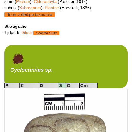
stam (
Phylum
):
Chlorophyta
(Pascher, 1914)
subrijk (
Subregnum
):
Plantae
(Haeckel,, 1866)
Toon volledige taxnomie
Stratigrafie
Tijdperk:
Siluur
Soortenlijst
Cyclocrinites
sp.