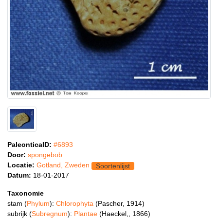
PaleonticaID:
#6893
Door:
spongebob
Locatie:
Gotland, Zweden
Soortenlijst
Datum:
18-01-2017
Taxonomie
stam (
Phylum
):
Chlorophyta
(Pascher, 1914)
subrijk (
Subregnum
):
Plantae
(Haeckel,, 1866)