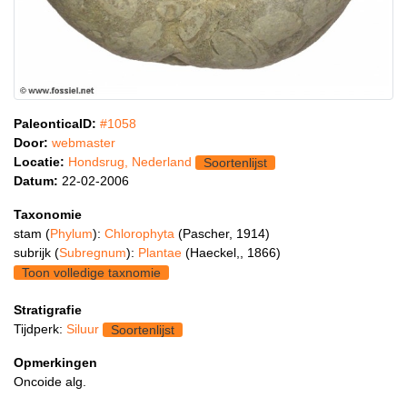
PaleonticaID:
#1058
Door:
webmaster
Locatie:
Hondsrug, Nederland
Soortenlijst
Datum:
22-02-2006
Taxonomie
stam (
Phylum
):
Chlorophyta
(Pascher, 1914)
subrijk (
Subregnum
):
Plantae
(Haeckel,, 1866)
Toon volledige taxnomie
Stratigrafie
Tijdperk:
Siluur
Soortenlijst
Opmerkingen
Oncoide alg.