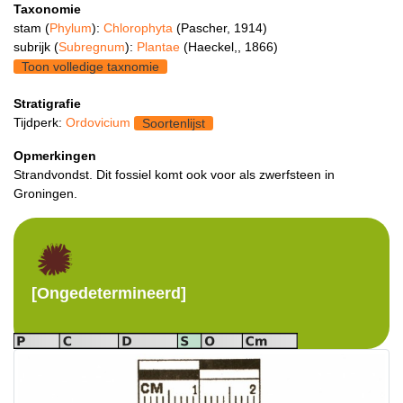
Taxonomie
stam (
Phylum
):
Chlorophyta
(Pascher, 1914)
subrijk (
Subregnum
):
Plantae
(Haeckel,, 1866)
Toon volledige taxnomie
Stratigrafie
Tijdperk:
Ordovicium
Soortenlijst
Opmerkingen
Strandvondst. Dit fossiel komt ook voor als zwerfsteen in
Groningen.
[Ongedetermineerd]