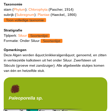
Taxonomie
stam (
Phylum
):
Chlorophyta
(Pascher, 1914)
subrijk (
Subregnum
):
Plantae
(Haeckel,, 1866)
Toon volledige taxnomie
Stratigrafie
Tijdperk:
Siluur
Soortenlijst
Formatie: Onder Siluur
Soortenlijst
Opmerkingen
Deze Algen worden &quot;knikkeralgen&quot; genoemd, en zitten
in verkiezelde kalksteen uit het onder Siluur. Zwerfsteen uit
Sibculo (groeve met zandzuiger). Alle afgebeelde stukjes komen
van één en hetzelfde stuk.
Paleoporella
sp.