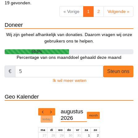
19 gevonden.
« Vorige
1
2
Volgende »
Doneer
Wij zijn geheel afhankelijk van donaties. Daarom vragen wij onze
gebruikers ons te helpen.
50.0%
Percentage van ons maanddoel gehaald deze maand
€
Steun ons
Ik wil meer weten
Geo Kalender
augustus
month
2026
today
ma
di
wo
do
vr
za
zo
27
28
29
30
31
1
2