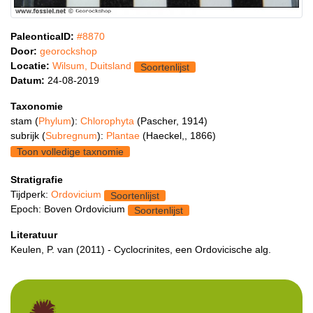
PaleonticaID:
#8870
Door:
georockshop
Locatie:
Wilsum, Duitsland
Soortenlijst
Datum:
24-08-2019
Taxonomie
stam (
Phylum
):
Chlorophyta
(Pascher, 1914)
subrijk (
Subregnum
):
Plantae
(Haeckel,, 1866)
Toon volledige taxnomie
Stratigrafie
Tijdperk:
Ordovicium
Soortenlijst
Epoch: Boven Ordovicium
Soortenlijst
Literatuur
Keulen, P. van (2011) - Cyclocrinites, een Ordovicische alg.