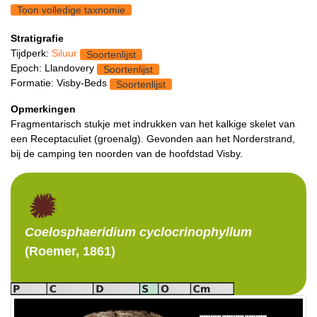
Toon volledige taxnomie
Stratigrafie
Tijdperk:
Siluur
Soortenlijst
Epoch: Llandovery
Soortenlijst
Formatie: Visby-Beds
Soortenlijst
Opmerkingen
Fragmentarisch stukje met indrukken van het kalkige skelet van
een Receptaculiet (groenalg). Gevonden aan het Norderstrand,
bij de camping ten noorden van de hoofdstad Visby.
Coelosphaeridium
cyclocrinophyllum
(Roemer, 1861)