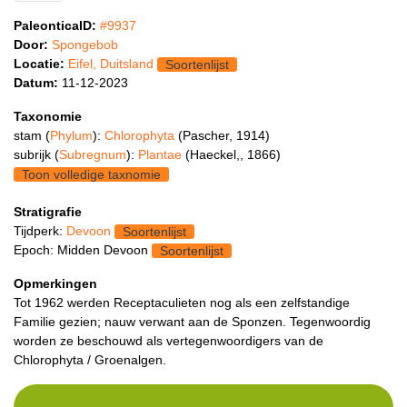
PaleonticaID:
#9937
Door:
Spongebob
Locatie:
Eifel, Duitsland
Soortenlijst
Datum:
11-12-2023
Taxonomie
stam (
Phylum
):
Chlorophyta
(Pascher, 1914)
subrijk (
Subregnum
):
Plantae
(Haeckel,, 1866)
Toon volledige taxnomie
Stratigrafie
Tijdperk:
Devoon
Soortenlijst
Epoch: Midden Devoon
Soortenlijst
Opmerkingen
Tot 1962 werden Receptaculieten nog als een zelfstandige
Familie gezien; nauw verwant aan de Sponzen. Tegenwoordig
worden ze beschouwd als vertegenwoordigers van de
Chlorophyta / Groenalgen.