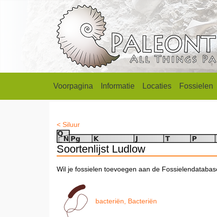
Voorpagina
Informatie
Locaties
Fossielen
< Siluur
Soortenlijst Ludlow
Wil je fossielen toevoegen aan de Fossielendataba
bacteriën, Bacteriën