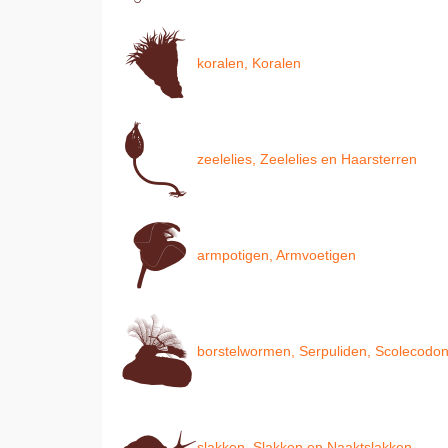
koralen, Koralen
zeelelies, Zeelelies en Haarsterren
armpotigen, Armvoetigen
borstelwormen, Serpuliden, Scolecodont
slakken, Slakken en Naaktslakken