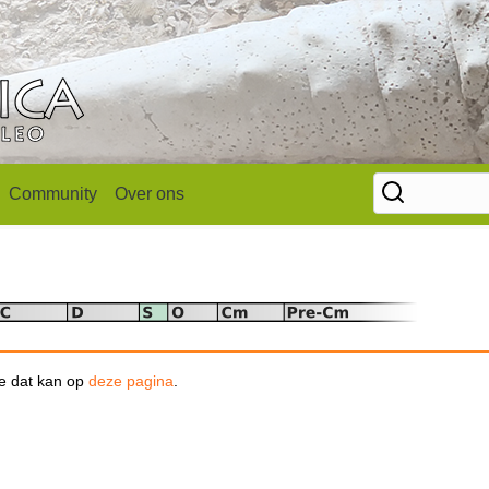
Community
Over ons
se dat kan op
deze pagina
.