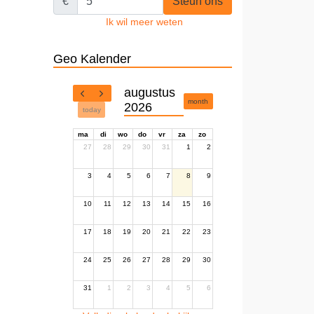
€
Steun ons
Ik wil meer weten
Geo Kalender
augustus
month
2026
today
ma
di
wo
do
vr
za
zo
27
28
29
30
31
1
2
3
4
5
6
7
8
9
10
11
12
13
14
15
16
17
18
19
20
21
22
23
24
25
26
27
28
29
30
31
1
2
3
4
5
6