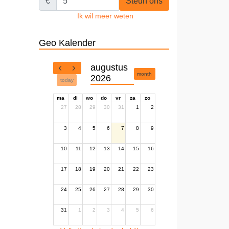
€
Steun ons
Ik wil meer weten
Geo Kalender
augustus
month
2026
today
ma
di
wo
do
vr
za
zo
27
28
29
30
31
1
2
3
4
5
6
7
8
9
10
11
12
13
14
15
16
17
18
19
20
21
22
23
24
25
26
27
28
29
30
31
1
2
3
4
5
6