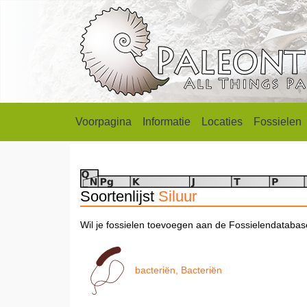
Voorpagina
Informatie
Locaties
Fossielen
Soortenlijst
Siluur
Wil je fossielen toevoegen aan de Fossielendataba
bacteriën, Bacteriën