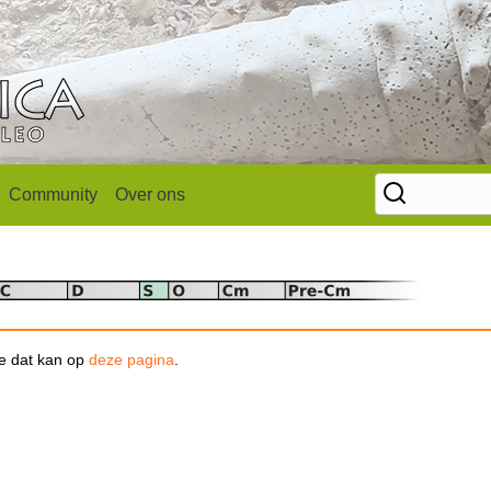
Community
Over ons
se dat kan op
deze pagina
.