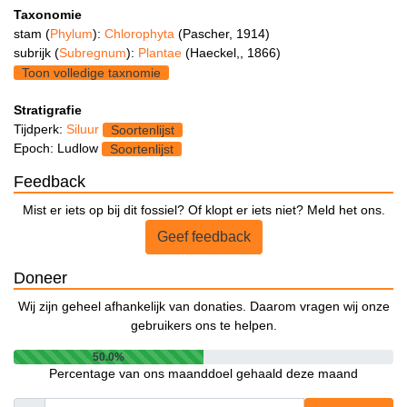
Taxonomie
stam (
Phylum
):
Chlorophyta
(Pascher, 1914)
subrijk (
Subregnum
):
Plantae
(Haeckel,, 1866)
Toon volledige taxnomie
Stratigrafie
Tijdperk:
Siluur
Soortenlijst
Epoch: Ludlow
Soortenlijst
Feedback
Mist er iets op bij dit fossiel? Of klopt er iets niet? Meld het ons.
Geef feedback
Doneer
Wij zijn geheel afhankelijk van donaties. Daarom vragen wij onze
gebruikers ons te helpen.
50.0%
Percentage van ons maanddoel gehaald deze maand