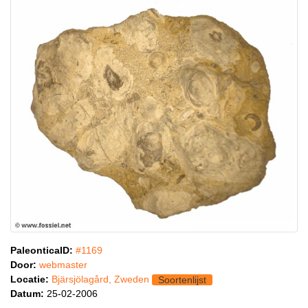
PaleonticaID:
#1169
Door:
webmaster
Locatie:
Bjärsjölagård, Zweden
Soortenlijst
Datum:
25-02-2006