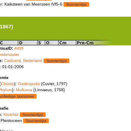
: Kalksteen van Meerssen IVf5-6
Soortenlijst
 1867)
ticaID:
#495
webmaster
e:
Cadzand, Nederland
Soortenlijst
:
01-01-2006
omie
(
Classis
):
Gastropoda
(Cuvier, 1797)
Phylum
):
Mollusca
(Linnaeus, 1758)
volledige taxnomie
rafie
k:
Kwartair
Soortenlijst
 Pleistoceen
Soortenlijst