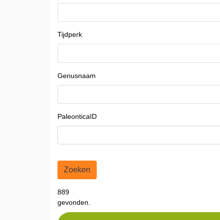
Tijdperk
Genusnaam
PaleonticaID
Zoeken
889
gevonden.