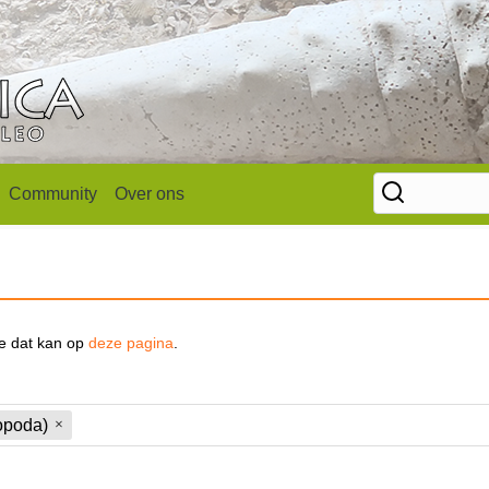
Community
Over ons
se dat kan op
deze pagina
.
opoda)