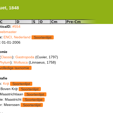
et, 1848
ticaID:
#554
webmaster
e:
ENCI, Nederland
Soortenlijst
:
01-01-2006
omie
(
Classis
):
Gastropoda
(Cuvier, 1797)
Phylum
):
Mollusca
(Linnaeus, 1758)
volledige taxnomie
rafie
k:
Krijt
Soortenlijst
 Boven Krijt
Soortenlijst
 Maastrichtiaan
Soortenlijst
ie: Maastricht
Soortenlijst
r: Meerssen
Soortenlijst