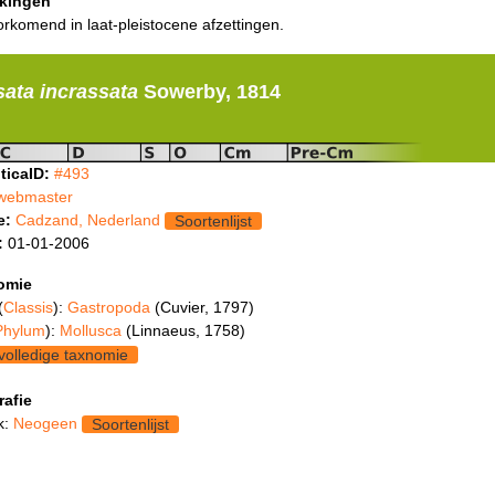
kingen
rkomend in laat-pleistocene afzettingen.
ata incrassata
Sowerby, 1814
ticaID:
#493
webmaster
e:
Cadzand, Nederland
Soortenlijst
:
01-01-2006
omie
(
Classis
):
Gastropoda
(Cuvier, 1797)
Phylum
):
Mollusca
(Linnaeus, 1758)
volledige taxnomie
rafie
k:
Neogeen
Soortenlijst