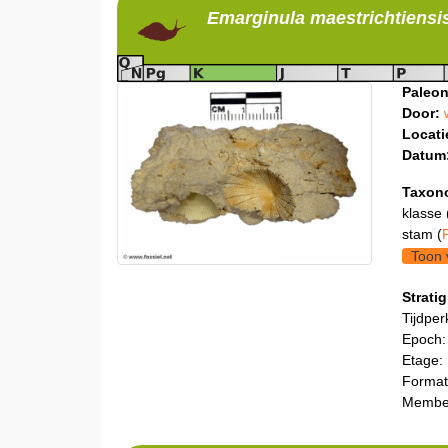
Emarginula
maestrichtiensi
Paleon
Door:
Locati
Datum
Taxon
klasse 
stam (
Toon 
Stratig
Tijdper
Epoch:
Etage:
Format
Membe