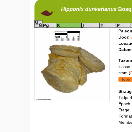
Hipponix
dunkerianus
Bosqu
Paleon
Door:
Locati
Datum
Taxon
klasse 
stam (
Toon 
Stratig
Tijdper
Epoch:
Etage:
Format
Membe