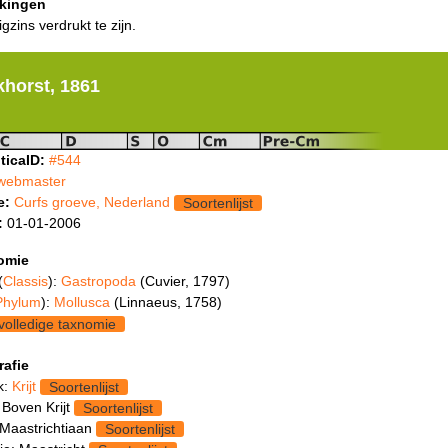
kingen
igzins verdrukt te zijn.
khorst, 1861
ticaID:
#544
webmaster
e:
Curfs groeve, Nederland
Soortenlijst
:
01-01-2006
omie
(
Classis
):
Gastropoda
(Cuvier, 1797)
Phylum
):
Mollusca
(Linnaeus, 1758)
volledige taxnomie
rafie
k:
Krijt
Soortenlijst
 Boven Krijt
Soortenlijst
 Maastrichtiaan
Soortenlijst