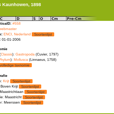
s
Kaunhowen, 1898
ticaID:
#558
webmaster
e:
ENCI, Nederland
Soortenlijst
:
01-01-2006
omie
(
Classis
):
Gastropoda
(Cuvier, 1797)
Phylum
):
Mollusca
(Linnaeus, 1758)
volledige taxnomie
rafie
k:
Krijt
Soortenlijst
 Boven Krijt
Soortenlijst
 Maastrichtiaan
Soortenlijst
ie: Maastricht
Soortenlijst
r: Meerssen
Soortenlijst