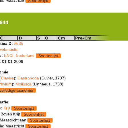
ie: Maastricht
Soortenlijst
1844
ticaID:
#535
webmaster
e:
ENCI, Nederland
Soortenlijst
:
01-01-2006
omie
(
Classis
):
Gastropoda
(Cuvier, 1797)
Phylum
):
Mollusca
(Linnaeus, 1758)
volledige taxnomie
rafie
k:
Krijt
Soortenlijst
 Boven Krijt
Soortenlijst
 Maastrichtiaan
Soortenlijst
ie: Maastricht
Soortenlijst