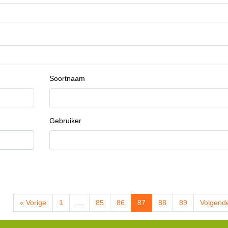
Soortnaam
Gebruiker
« Vorige
1
…
85
86
87
88
89
Volgend