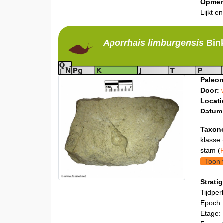
Opmer
Lijkt en
Aporrhais
limburgensis
Bin
Paleon
Door:
Locati
Datum
Taxon
klasse 
stam (
Toon 
Stratig
Tijdper
Epoch:
Etage: