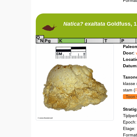
Format
Natica?
exaltata
Goldfuss, 
Paleon
Door:
Locati
Datum
Taxon
klasse 
stam (
Toon 
Stratig
Tijdper
Epoch:
Etage:
Format