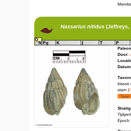
Member
Nassarius
nitidus
(Jeffreys,
Paleon
Door:
Locati
Datum
Taxon
klasse 
stam (
Toon 
Stratig
Tijdper
Epoch: