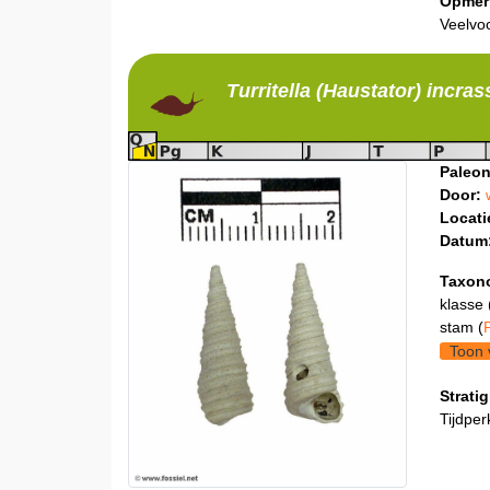
Opmer
Veelvoo
Turritella (Haustator)
incrass
Paleon
Door:
Locati
Datum
Taxon
klasse 
stam (
Toon 
Stratig
Tijdper