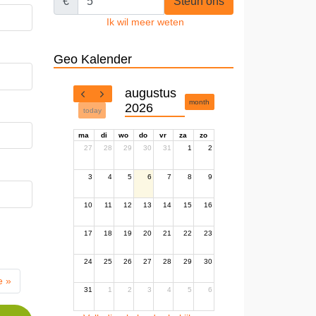
€
Steun ons
Ik wil meer weten
Geo Kalender
augustus
month
2026
today
ma
di
wo
do
vr
za
zo
27
28
29
30
31
1
2
3
4
5
6
7
8
9
10
11
12
13
14
15
16
17
18
19
20
21
22
23
24
25
26
27
28
29
30
e »
31
1
2
3
4
5
6