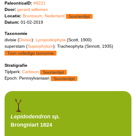
PaleonticaID:
#8221
Door:
gerard willemen
Locatie:
Brunssum, Nederland
Soortenlijst
Datum:
01-02-2019
Taxonomie
divisie (
Divisio
):
Lycopodiophyta
(Scott, 1900)
superstam (
Superphylum
): Tracheophyta (Sinnott, 1935)
Toon volledige taxnomie
Stratigrafie
Tijdperk:
Carboon
Soortenlijst
Epoch: Pennsylvaniaan
Soortenlijst
Lepidodendron
sp.
Brongniart 1824