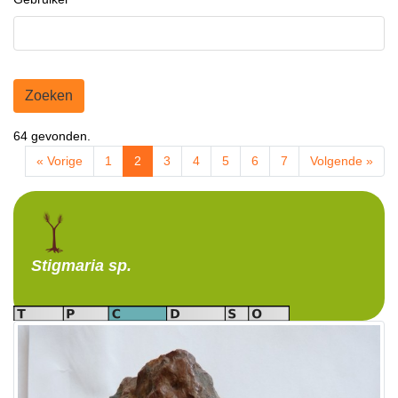
Zoeken
64 gevonden.
« Vorige
1
2
3
4
5
6
7
Volgende »
Stigmaria
sp.