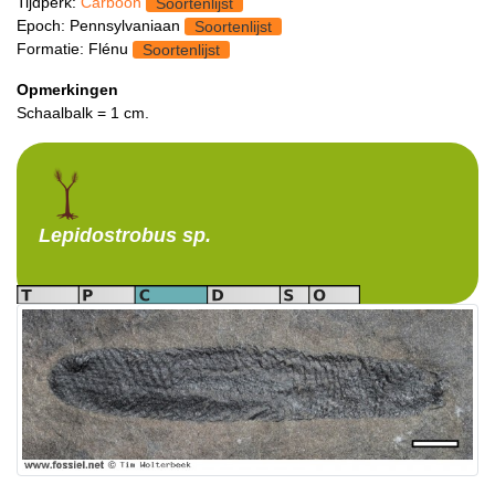
Tijdperk:
Carboon
Soortenlijst
Epoch: Pennsylvaniaan
Soortenlijst
Formatie: Flénu
Soortenlijst
Opmerkingen
Schaalbalk = 1 cm.
Lepidostrobus
sp.