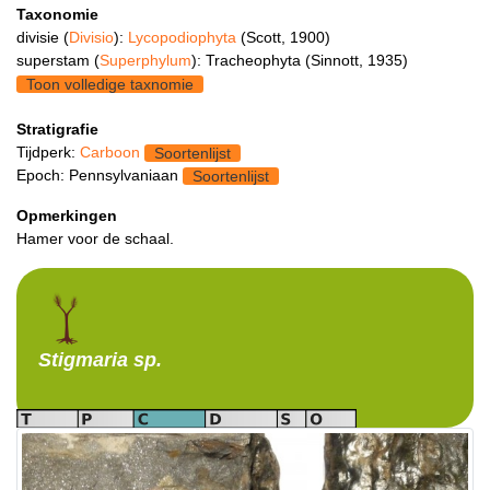
Taxonomie
divisie (
Divisio
):
Lycopodiophyta
(Scott, 1900)
superstam (
Superphylum
): Tracheophyta (Sinnott, 1935)
Toon volledige taxnomie
Stratigrafie
Tijdperk:
Carboon
Soortenlijst
Epoch: Pennsylvaniaan
Soortenlijst
Opmerkingen
Hamer voor de schaal.
Stigmaria
sp.