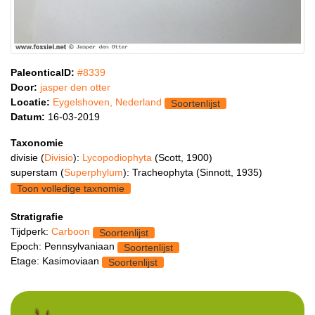
PaleonticaID:
#8339
Door:
jasper den otter
Locatie:
Eygelshoven, Nederland
Soortenlijst
Datum:
16-03-2019
Taxonomie
divisie (
Divisio
):
Lycopodiophyta
(Scott, 1900)
superstam (
Superphylum
): Tracheophyta (Sinnott, 1935)
Toon volledige taxnomie
Stratigrafie
Tijdperk:
Carboon
Soortenlijst
Epoch: Pennsylvaniaan
Soortenlijst
Etage: Kasimoviaan
Soortenlijst