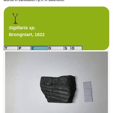
Sigillaria
sp.
Brongniart, 1822