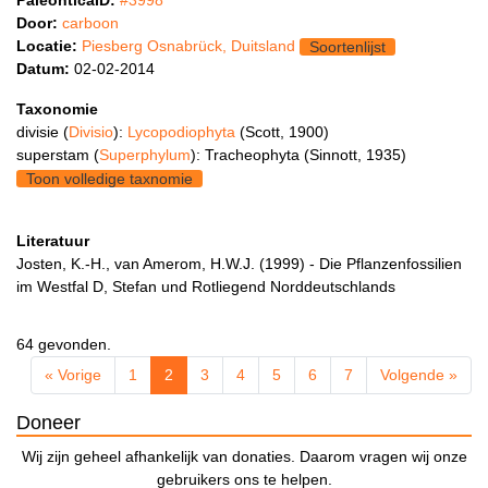
PaleonticaID:
#3998
Door:
carboon
Locatie:
Piesberg Osnabrück, Duitsland
Soortenlijst
Datum:
02-02-2014
Taxonomie
divisie (
Divisio
):
Lycopodiophyta
(Scott, 1900)
superstam (
Superphylum
): Tracheophyta (Sinnott, 1935)
Toon volledige taxnomie
Literatuur
Josten, K.-H., van Amerom, H.W.J. (1999) - Die Pflanzenfossilien
im Westfal D, Stefan und Rotliegend Norddeutschlands
64 gevonden.
« Vorige
1
2
3
4
5
6
7
Volgende »
Doneer
Wij zijn geheel afhankelijk van donaties. Daarom vragen wij onze
gebruikers ons te helpen.