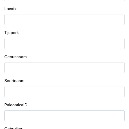
Locatie
Tijdperk
Genusnaam
Soortnaam
PaleonticaID
Gebruiker