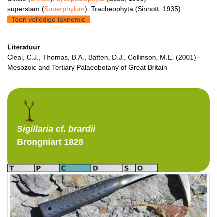
superstam (
Superphylum
): Tracheophyta (Sinnott, 1935)
Toon volledige taxnomie
Literatuur
Cleal, C.J., Thomas, B.A., Batten, D.J., Collinson, M.E. (2001) -
Mesozoic and Tertiary Palaeobotany of Great Britain
Sigillaria
cf. brardii
Brongniart 1828