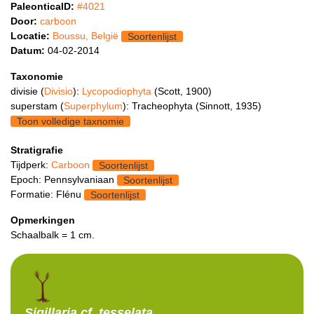
PaleonticaID:
#4021
Door:
carboon
Locatie:
Boussu, België
Soortenlijst
Datum:
04-02-2014
Taxonomie
divisie (
Divisio
):
Lycopodiophyta
(Scott, 1900)
superstam (
Superphylum
): Tracheophyta (Sinnott, 1935)
Toon volledige taxnomie
Stratigrafie
Tijdperk:
Carboon
Soortenlijst
Epoch: Pennsylvaniaan
Soortenlijst
Formatie: Flénu
Soortenlijst
Opmerkingen
Schaalbalk = 1 cm.
Sigillaria
cf. tesselata