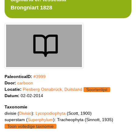
Brongniart 1828
PaleonticaID:
#3999
Door:
carboon
Locatie:
Piesberg Osnabrück, Duitsland
Soortenlijst
Datum:
02-02-2014
Taxonomie
divisie (
Divisio
):
Lycopodiophyta
(Scott, 1900)
superstam (
Superphylum
): Tracheophyta (Sinnott, 1935)
Toon volledige taxnomie