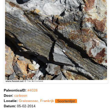
PaleonticaID:
#4028
Door:
carboon
Locatie:
Graissessac, Frankrijk
Soortenlijst
Datum:
05-02-2014