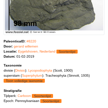
PaleonticaID:
#8220
Door:
gerard willemen
Locatie:
Eygelshoven, Nederland
Soortenlijst
Datum:
01-02-2019
Taxonomie
divisie (
Divisio
):
Lycopodiophyta
(Scott, 1900)
superstam (
Superphylum
): Tracheophyta (Sinnott, 1935)
Toon volledige taxnomie
Stratigrafie
Tijdperk:
Carboon
Soortenlijst
Epoch: Pennsylvaniaan
Soortenlijst