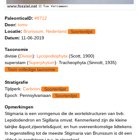
PaleonticaID:
#8712
Door:
tomv
Locatie:
Brunssum, Nederland
Soortenlijst
Datum:
11-06-2019
Taxonomie
divisie (
Divisio
):
Lycopodiophyta
(Scott, 1900)
superstam (
Superphylum
): Tracheophyta (Sinnott, 1935)
Toon volledige taxnomie
Stratigrafie
Tijdperk:
Carboon
Soortenlijst
Epoch: Pennsylvaniaan
Soortenlijst
Opmerkingen
Stigmaria is een vormgenus die de wortelstructuren van bvb.
Lepidodendron en Sigillaria omvat. Kenmerkend zijn de kleine
talrijke &quot;zijwortels&quot; en hun overeenkomstige lidtekens.
In tegenstelling tot de meeste Stigmaria van Brunssum is dit een
afdruk in zandsteen i.p.v. in steenkool.