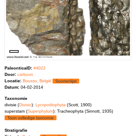
PaleonticaID:
#4022
Door:
carboon
Locatie:
Boussu, België
Soortenlijst
Datum:
04-02-2014
Taxonomie
divisie (
Divisio
):
Lycopodiophyta
(Scott, 1900)
superstam (
Superphylum
): Tracheophyta (Sinnott, 1935)
Toon volledige taxnomie
Stratigrafie