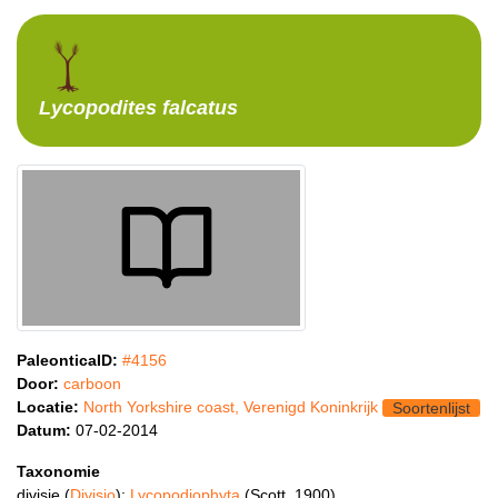
Lycopodites
falcatus
PaleonticaID:
#4156
Door:
carboon
Locatie:
North Yorkshire coast, Verenigd Koninkrijk
Soortenlijst
Datum:
07-02-2014
Taxonomie
divisie (
Divisio
):
Lycopodiophyta
(Scott, 1900)