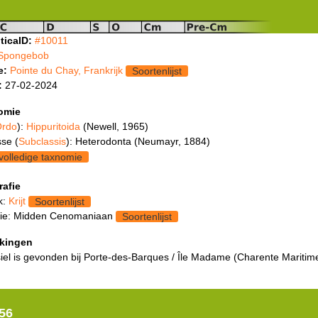
ticaID:
#10011
Spongebob
e:
Pointe du Chay, Frankrijk
Soortenlijst
:
27-02-2024
omie
rdo
):
Hippuritoida
(Newell, 1965)
se (
Subclassis
): Heterodonta (Neumayr, 1884)
volledige taxnomie
rafie
k:
Krijt
Soortenlijst
ie: Midden Cenomaniaan
Soortenlijst
kingen
siel is gevonden bij Porte-des-Barques / Île Madame (Charente Maritim
56