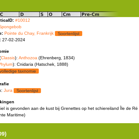
ticaID:
#10012
Spongebob
e:
Pointe du Chay, Frankrijk
Soortenlijst
:
27-02-2024
omie
(
Classis
):
Anthozoa
(Ehrenberg, 1834)
Phylum
): Cnidaria (Hatschek, 1888)
volledige taxnomie
rafie
k:
Jura
Soortenlijst
kingen
siel is gevonden aan de kust bij Grenettes op het schiereiland Île de Ré
nte Maritime)
09)