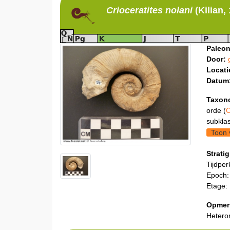
Crioceratites
nolani
(Kilian,
Paleon
Door:
Locati
Datum
Taxon
orde (
O
subklas
Toon 
Stratig
Tijdper
Epoch:
Etage:
Opmer
Hetero