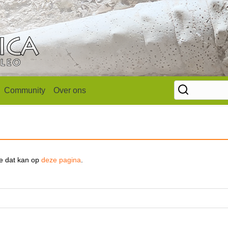
Community
Over ons
se dat kan op
deze pagina
.