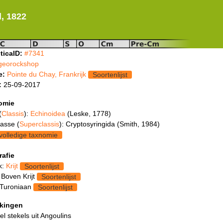
l, 1822
ticaID:
#7341
georockshop
e:
Pointe du Chay, Frankrijk
Soortenlijst
:
25-09-2017
omie
(
Classis
):
Echinoidea
(Leske, 1778)
asse (
Superclassis
): Cryptosyringida (Smith, 1984)
volledige taxnomie
rafie
k:
Krijt
Soortenlijst
 Boven Krijt
Soortenlijst
 Turoniaan
Soortenlijst
kingen
l stekels uit Angoulins