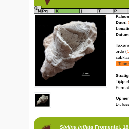
Paleon
Door:
Locati
Datum
Taxon
orde (
O
subklas
Toon 
Stratig
Tijdper
Format
Opmer
Dit fos
Stylina
inflata
Fromentel, 18