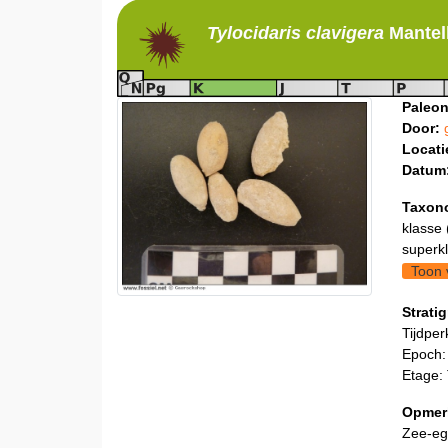
Tylocidaris
clavigera
Mantel
Paleon
Door:
Locati
Datum
Taxon
klasse 
superkl
Toon 
Stratig
Tijdper
Epoch:
Etage:
Opmer
Zee-ege