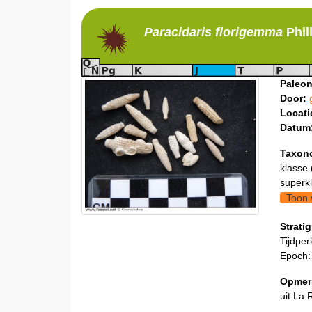
Paracidaris
florigemma
Phil
Paleon
Door:
Locati
Datum
Taxon
klasse 
superkl
Toon 
Stratig
Tijdper
Epoch:
Opmer
uit La 