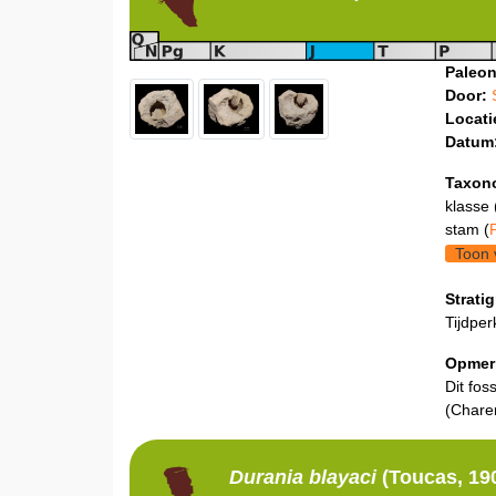
Paleon
Door:
Locati
Datum
Taxon
klasse 
stam (
Toon 
Stratig
Tijdper
Opmer
Dit fos
(Chare
Durania
blayaci
(Toucas, 19