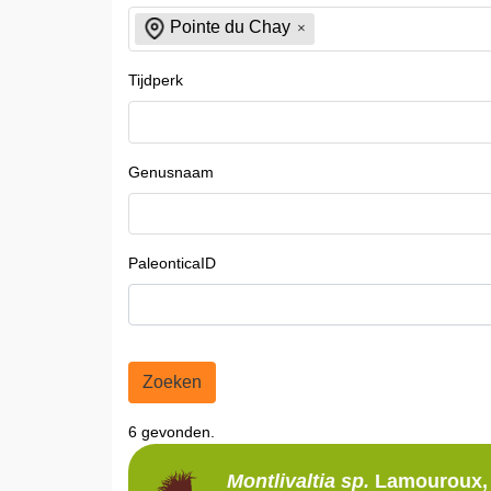
Pointe du Chay
Tijdperk
Genusnaam
PaleonticaID
Zoeken
6 gevonden.
Montlivaltia
sp.
Lamouroux,