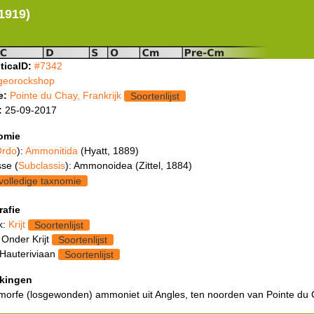
 1919)
ticaID:
#7342
georockshop
e:
Pointe du Chay, Frankrijk
Soortenlijst
:
25-09-2017
omie
rdo
):
Ammonitida
(Hyatt, 1889)
se (
Subclassis
): Ammonoidea (Zittel, 1884)
volledige taxnomie
rafie
k:
Krijt
Soortenlijst
 Onder Krijt
Soortenlijst
 Hauteriviaan
Soortenlijst
kingen
morfe (losgewonden) ammoniet uit Angles, ten noorden van Pointe du 