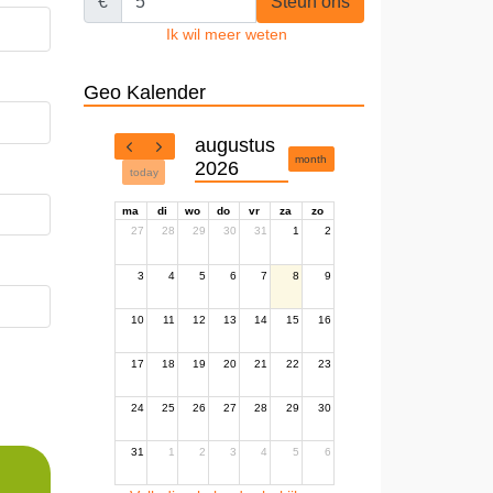
€
Steun ons
Ik wil meer weten
Geo Kalender
augustus
month
2026
today
ma
di
wo
do
vr
za
zo
27
28
29
30
31
1
2
3
4
5
6
7
8
9
10
11
12
13
14
15
16
17
18
19
20
21
22
23
24
25
26
27
28
29
30
31
1
2
3
4
5
6