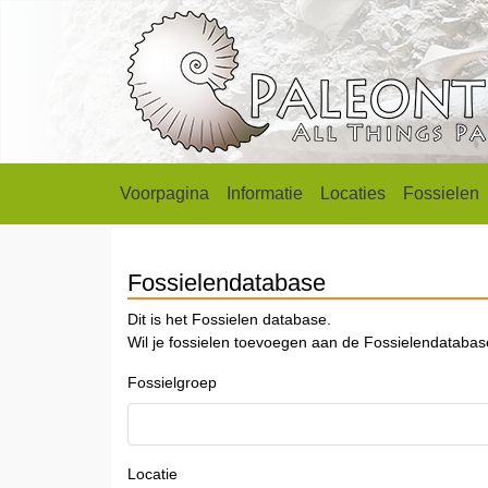
Voorpagina
Informatie
Locaties
Fossielen
Fossielendatabase
Dit is het Fossielen database.
Wil je fossielen toevoegen aan de Fossielendataba
Fossielgroep
Locatie