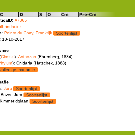
ticaID:
#7365
fifbrindacier
e:
Pointe du Chay, Frankrijk
Soortenlijst
:
18-10-2017
omie
(
Classis
):
Anthozoa
(Ehrenberg, 1834)
Phylum
): Cnidaria (Hatschek, 1888)
volledige taxnomie
rafie
k:
Jura
Soortenlijst
 Boven Jura
Soortenlijst
 Kimmeridgiaan
Soortenlijst