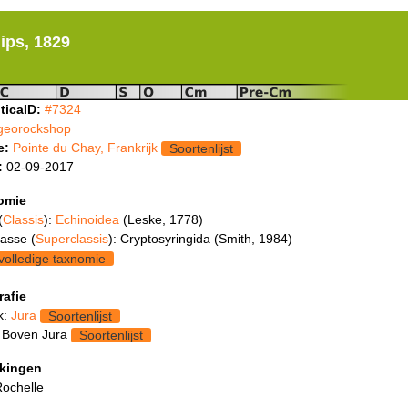
lips, 1829
ticaID:
#7324
georockshop
e:
Pointe du Chay, Frankrijk
Soortenlijst
:
02-09-2017
omie
(
Classis
):
Echinoidea
(Leske, 1778)
asse (
Superclassis
): Cryptosyringida (Smith, 1984)
volledige taxnomie
rafie
k:
Jura
Soortenlijst
 Boven Jura
Soortenlijst
kingen
Rochelle