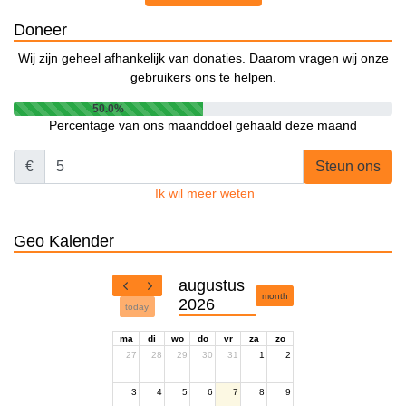
Doneer
Wij zijn geheel afhankelijk van donaties. Daarom vragen wij onze
gebruikers ons te helpen.
50.0%
Percentage van ons maanddoel gehaald deze maand
€
Steun ons
Ik wil meer weten
Geo Kalender
augustus
month
2026
today
ma
di
wo
do
vr
za
zo
27
28
29
30
31
1
2
3
4
5
6
7
8
9