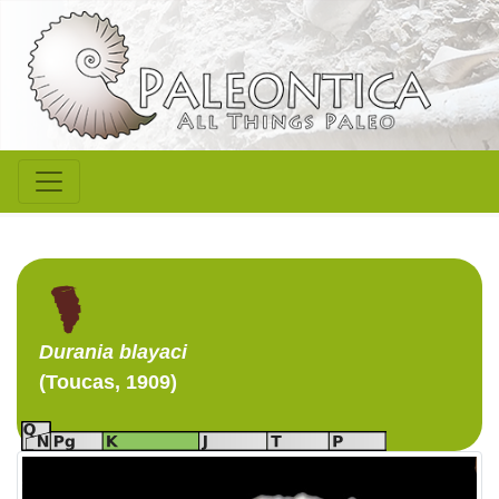
Durania
blayaci
(Toucas, 1909)