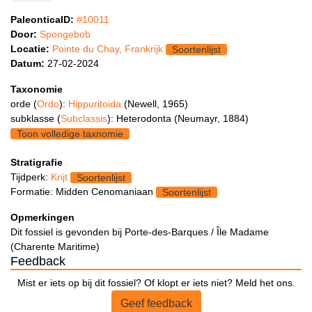
PaleonticaID:
#10011
Door:
Spongebob
Locatie:
Pointe du Chay, Frankrijk
Soortenlijst
Datum:
27-02-2024
Taxonomie
orde (
Ordo
):
Hippuritoida
(Newell, 1965)
subklasse (
Subclassis
): Heterodonta (Neumayr, 1884)
Toon volledige taxnomie
Stratigrafie
Tijdperk:
Krijt
Soortenlijst
Formatie: Midden Cenomaniaan
Soortenlijst
Opmerkingen
Dit fossiel is gevonden bij Porte-des-Barques / Île Madame
(Charente Maritime)
Feedback
Mist er iets op bij dit fossiel? Of klopt er iets niet? Meld het ons.
Geef feedback