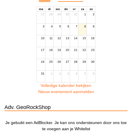
ma
di
wo
do
vr
za
zo
27
28
29
30
31
1
2
3
4
5
6
7
8
9
10
11
12
13
14
15
16
17
18
19
20
21
22
23
24
25
26
27
28
29
30
31
1
2
3
4
5
6
Volledige kalender bekijken
Nieuw evenement aanmelden
Adv. GeoRockShop
Je gebuikt een AdBlocker. Je kan ons ondersteunen door ons toe
te voegen aan je Whitelist