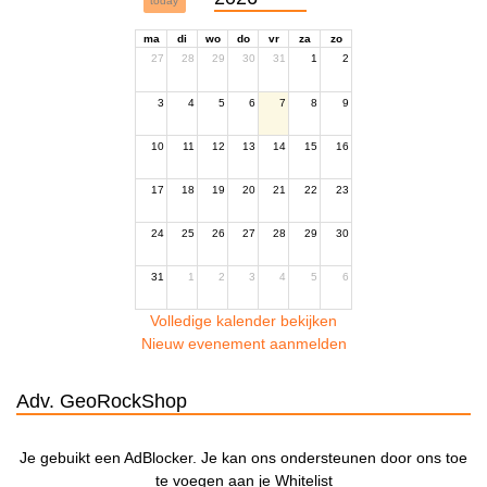
today
ma
di
wo
do
vr
za
zo
27
28
29
30
31
1
2
3
4
5
6
7
8
9
10
11
12
13
14
15
16
17
18
19
20
21
22
23
24
25
26
27
28
29
30
31
1
2
3
4
5
6
Volledige kalender bekijken
Nieuw evenement aanmelden
Adv. GeoRockShop
Je gebuikt een AdBlocker. Je kan ons ondersteunen door ons toe
te voegen aan je Whitelist