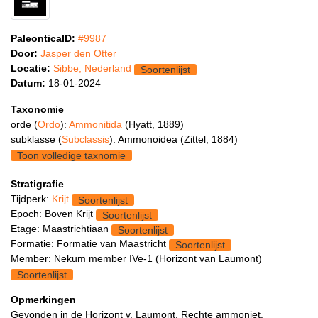
PaleonticaID:
#9987
Door:
Jasper den Otter
Locatie:
Sibbe, Nederland
Soortenlijst
Datum:
18-01-2024
Taxonomie
orde (
Ordo
):
Ammonitida
(Hyatt, 1889)
subklasse (
Subclassis
): Ammonoidea (Zittel, 1884)
Toon volledige taxnomie
Stratigrafie
Tijdperk:
Krijt
Soortenlijst
Epoch: Boven Krijt
Soortenlijst
Etage: Maastrichtiaan
Soortenlijst
Formatie: Formatie van Maastricht
Soortenlijst
Member: Nekum member IVe-1 (Horizont van Laumont)
Soortenlijst
Opmerkingen
Gevonden in de Horizont v. Laumont. Rechte ammoniet.