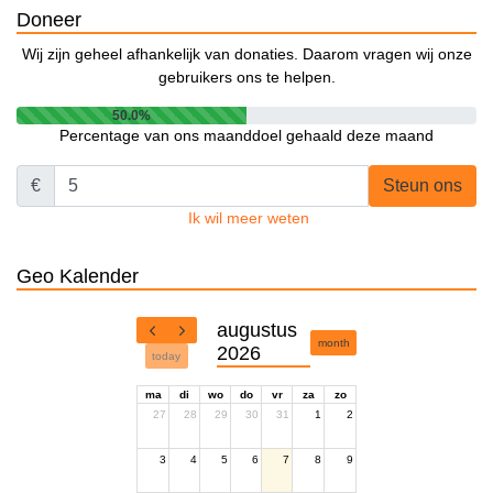
Doneer
Wij zijn geheel afhankelijk van donaties. Daarom vragen wij onze
gebruikers ons te helpen.
50.0%
Percentage van ons maanddoel gehaald deze maand
€
Steun ons
Ik wil meer weten
Geo Kalender
augustus
month
2026
today
ma
di
wo
do
vr
za
zo
27
28
29
30
31
1
2
3
4
5
6
7
8
9