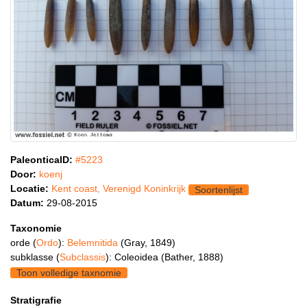
PaleonticaID:
#5223
Door:
koenj
Locatie:
Kent coast, Verenigd Koninkrijk
Soortenlijst
Datum:
29-08-2015
Taxonomie
orde (
Ordo
):
Belemnitida
(Gray, 1849)
subklasse (
Subclassis
): Coleoidea (Bather, 1888)
Toon volledige taxnomie
Stratigrafie